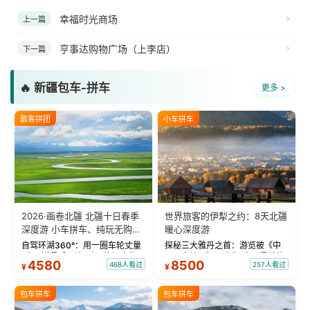
幸福时光商场
上一篇
亨事达购物广场（上李店）
下一篇
🔥 新疆包车-拼车
更多 >
散客拼团
小车拼车
2026·画卷北疆 北疆十日春季
世界旅客的伊犁之约：8天北疆
深度游 小车拼车、纯玩无购
暖心深度游
物！
自驾环湖360°：用一圈车轮丈量
探秘三大雅丹之首：游览被《中
“大西洋最后一滴眼泪”的极致蔚
国国家地理》评选为“中国最美的
4580
8500
468人看过
257人看过
¥
¥
蓝。 赛湖旅拍：甄选多款风格服
三大雅丹”第一名的克拉玛依魔鬼
饰，9张精修美照，定格赛里木湖
城。 中国第一村：探访仅存的图
绝美瞬间。 赛湖坦克300跟车视
瓦人最大村落——禾木村，欣赏
包车拼车
包车拼车
频：专业摄影师...
晨雾与小木...