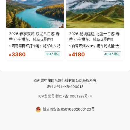
2026·春享双湖 双湖八日游 春
2026·秘境疆途 北疆十日游 春
季 小车拼车、纯玩无购物！
季 小车拼车、纯玩无购物！
1.阿勒泰网红打卡地：将军山 2.将
1.自驾环湖270°，用车轮丈量“大
军山落日缆车，体验雪都风光 3.
西洋最后一滴眼泪”的极致蔚蓝，
3380
4180
354人看过
4264人看过
¥
¥
将军山，夕阳派对，蹦迪party 4.
让雪山、花海与深邃湖水在转弯
自驾赛里木湖360°环湖 5.二进赛
间连成自由的画卷。 2.特别赠送
湖随心游，邂逅湖畔日出浪漫...
那拉提景区3公里内，落地窗三钻
民宿 3.那...
©新疆中旅国际旅行社有限公司版权所有
许可证号:L-XB-100013
ICP备案号:新ICP备19001292号-4
新公网安备 65010302000123号