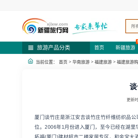
所
旅游产品分类
首页
新疆旅游
>
>
>
当前位置：
首页
华南旅游
福建旅游
福建旅游
谈
更新时
厦门谈竹庄是浙江安吉谈竹庄竹纤维纺织品公
位。2006年1月份进入厦门，至今已经在湖
拓福(厦门)建材超市二楼家居专区，和金宝