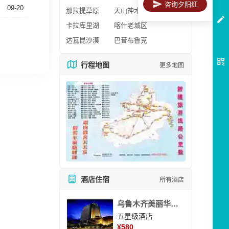
咨询夕阳红
09-20
那拉提草原
天山神木园
卡拉库里湖
喀什老城区
达瓦昆沙漠
巴音布鲁克
行程地图
更多地图
酒店住宿
所有酒店
乌鲁木齐美丽华大酒
五星级酒店
¥
580