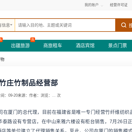
我的账户
经营许可证
有信息
热
热
出疆旅游
商旅租车
酒店宾馆
景点门票
购物
竹庄竹制品经营部
间：09-20
来源：
作者：
浏览：
...
次
司在厦门的总代理，目前在福建省是唯一专门经营竹纤维纺织
里华泰路设有专营店，在中山来雅六楼设有柜台销售，7月26日
大酒店等单位建立了代理销售关系。至此，公司在厦门的销售模