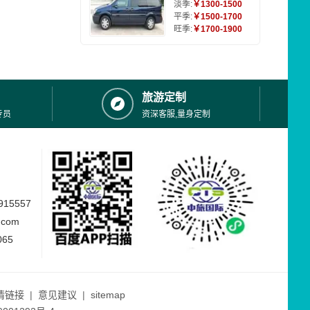
淡季:
￥1300-1500
平季:
￥1500-1700
旺季:
￥1700-1900
旅游定制
专员
资深客服,量身定制
15557
.com
065
情链接
|
意见建议
|
sitemap