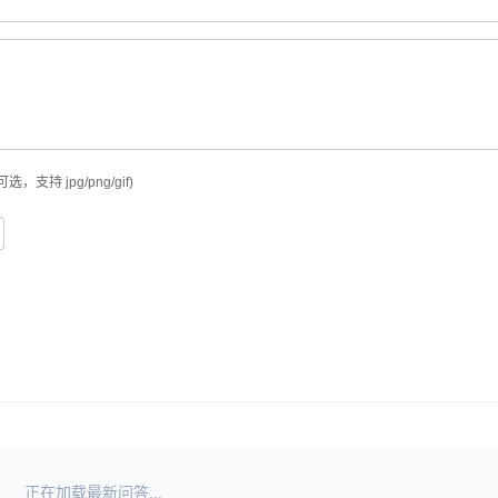
可选，支持 jpg/png/gif)
正在加载最新问答...