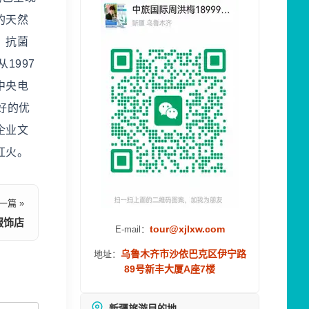
的天然
、抗菌
1997
中央电
好的优
企业文
红火。
一篇 »
服饰店
tour@xjlxw.com
E-mail：
乌鲁木齐市沙依巴克区伊宁路
地址：
89号新丰大厦A座7楼
新疆旅游目的地