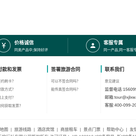
价格诚信
客服专属
同类产品中,保持好评
同一产品,同一客服
付款和发票
签署旅游合同
联系我们
签约刷卡？
可以不签合同吗？
意见建议
监督电话:156099
付款方式？
能传真签合同吗？
邮箱:tour@xjlxw
网上支付？
客服:400-099-2
如何获取发票？
地图
|
旅游线路
|
酒店宾馆
|
商旅租车
|
景点门票
|
帮助中心
|
友