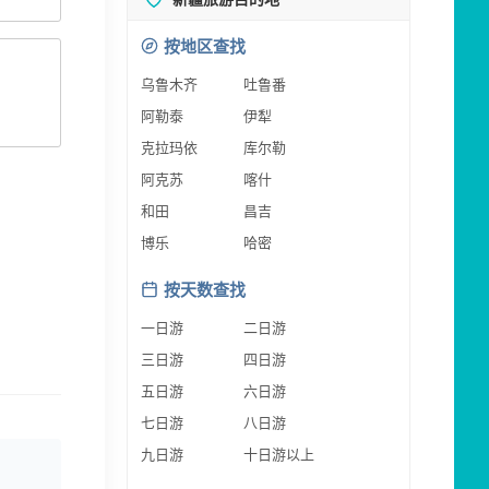
按地区查找
乌鲁木齐
吐鲁番
阿勒泰
伊犁
克拉玛依
库尔勒
阿克苏
喀什
和田
昌吉
博乐
哈密
按天数查找
一日游
二日游
三日游
四日游
五日游
六日游
七日游
八日游
九日游
十日游以上