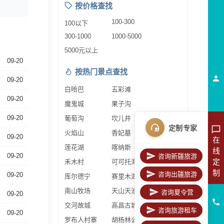
按价格查找
100-300
100以下
300-1000
1000-5000
5000元以上
09-20
按热门景点查找
09-20
白哈巴
五彩滩
09-20
魔鬼城
果子沟
09-20
葡萄沟
坎儿井
定制专家
火焰山
香妃墓
09-20
在
莲花湖
喀纳斯
线
09-20
咨询新疆旅游
定
禾木村
可可托海
制
咨询出疆旅游
09-20
库尔德宁
赛里木湖
南山牧场
天山天池
咨询夏令营
09-20
交河故城
高昌古城
咨询旅游租车
09-20
罗布人村寨
胡杨林公园