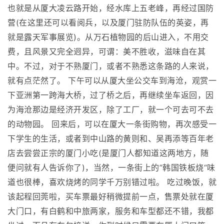
也就是从厦大凌云路开始，经水库上五老峰，再经过国防
营(在这里还可以看阅兵，以及厦门驻防队伍的英姿，再
就是露天军事展览)。从万石植物园的后山进入，不用交
费，且风景又完全迥异，可谓：美不胜收，滋味自在其
中。不过，对于不熟厦门，或者不熟悉这条路的人来说，
就有点茫然了。 下午可以从厦大坐公交车到海沧，观赏一
下亚洲第一跨海大桥，过了桥之后，再继续坐车返回，因
为海沧那边是经济开发区，除了工厂，就一个可去可不去
的动物园。 回来后，可以在厦大一条街购物，再次感受一
下学生的生活，或者到中山路的黄则和、吴再添等百年老
店去尝尝正宗的厦门小吃(是厦门人都知道这两地方，随
便问就有人告诉你了)，当然，一条街上的”韩国铁板烧“味
道也很棒，喜欢烧烤的同学千万别错过啦。 吃过晚饭，就
该起程回莞啦，买车票最好稍微提前一点，售票处就在厦
大门口，有白鹤和中旅两家，服务和车型都还不错，我都