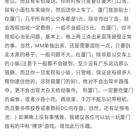
坐过。而且有车包接送，你到时候只需要在厦大门口等，
就有小面包车来接你，然后送你上车了。 厦门旅游贴士：
在厦门，几乎所有的公交车都是1元，除非你出了岛，就
会按程加收一定费用，一般不会超过5元。 在厦门，你不
用担心治安问题，基本上，晚上两三点出来逛荡是很正常
的事，当然，MM单独出来，还是需要提防一点，只要别
走太黑的巷子，一般问题不大。在厦门，除非是公交车上
的小偷(注意下一般都不会碰到，至少没有广东这边那么
猖獗，而且你一旦发现有小偷，只管喊，保证会有很多人
帮你逮住他的，这就是厦门的好)，绝对不会出现半路强
夺，更不会出现大白天抢劫事件。 到厦门，一定要吃厦门
的扁食，或者沙县小吃。再就是，千万不能忘记带相机，
而且要多带胶卷或者数码DC内存盘，自然，还有足够电
池：) 如果晚上没有事情做，我建议各位可以玩一玩厦门
独有的中秋“搏饼”游戏。增加此行乐趣。