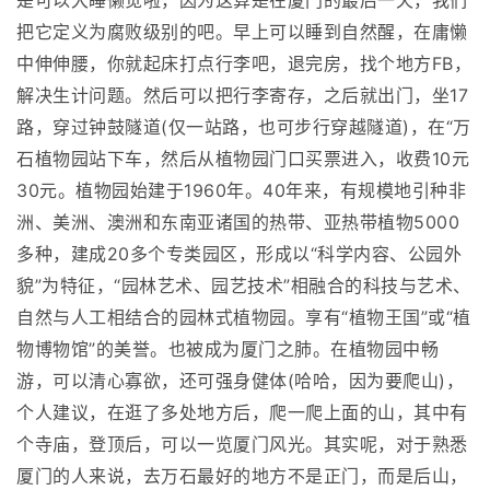
是可以大睡懒觉啦，因为这算是在厦门的最后一天，我们
把它定义为腐败级别的吧。早上可以睡到自然醒，在庸懒
中伸伸腰，你就起床打点行李吧，退完房，找个地方FB，
解决生计问题。然后可以把行李寄存，之后就出门，坐17
路，穿过钟鼓隧道(仅一站路，也可步行穿越隧道)，在“万
石植物园站下车，然后从植物园门口买票进入，收费10元
30元。植物园始建于1960年。40年来，有规模地引种非
洲、美洲、澳洲和东南亚诸国的热带、亚热带植物5000
多种，建成20多个专类园区，形成以“科学内容、公园外
貌”为特征，“园林艺术、园艺技术”相融合的科技与艺术、
自然与人工相结合的园林式植物园。享有“植物王国”或“植
物博物馆”的美誉。也被成为厦门之肺。在植物园中畅
游，可以清心寡欲，还可强身健体(哈哈，因为要爬山)，
个人建议，在逛了多处地方后，爬一爬上面的山，其中有
个寺庙，登顶后，可以一览厦门风光。其实呢，对于熟悉
厦门的人来说，去万石最好的地方不是正门，而是后山，