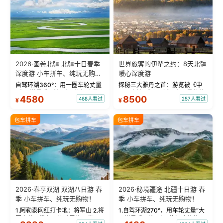
2026·画卷北疆 北疆十日春季
世界旅客的伊犁之约：8天北疆
深度游 小车拼车、纯玩无购
暖心深度游
物！
自驾环湖360°：用一圈车轮丈量
探秘三大雅丹之首：游览被《中
“大西洋最后一滴眼泪”的极致蔚
国国家地理》评选为“中国最美的
4580
8500
468人看过
257人看过
¥
¥
蓝。 赛湖旅拍：甄选多款风格服
三大雅丹”第一名的克拉玛依魔鬼
饰，9张精修美照，定格赛里木湖
城。 中国第一村：探访仅存的图
绝美瞬间。 赛湖坦克300跟车视
瓦人最大村落——禾木村，欣赏
包车拼车
包车拼车
频：专业摄影师...
晨雾与小木...
2026·春享双湖 双湖八日游 春
2026·秘境疆途 北疆十日游 春
季 小车拼车、纯玩无购物！
季 小车拼车、纯玩无购物！
1.阿勒泰网红打卡地：将军山 2.将
1.自驾环湖270°，用车轮丈量“大
军山落日缆车，体验雪都风光 3.
西洋最后一滴眼泪”的极致蔚蓝，