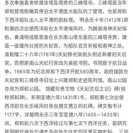
多次奉施喜舍修建该塔及塔旁的三峰塔寺。三峰塔是当年
郑和登塔俯瞰其停泊太平港庞大船队的了望塔，也是郑和
下西洋船队出入太平港的航标塔。 明永乐十年(1412年)郑
和第四次出使西洋前在太平港候风时，为酬谢海神天妃保
佑，奏请明成祖恩准在长乐南山塔东面的三峰塔寺旁，建
造一座雄伟壮观的天妃宫，为船队官员祈报和谢神之处。
清乾隆二十六年(1761年)天妃移祀吴航头附近新建的天后
宫，而把原南山天妃行宫改为吴航书院。书院毁于抗日战
争。1985年为纪念郑和下西洋开航580周年，政府拨款在
天妃宫和三峰塔寺旧址上兴建郑和史迹陈列馆。南山公园
亦改为郑和公园。 馆藏珍贵文物《天妃灵应之记》碑(俗
称郑和碑)，系明宣德六年(1431年)冬，郑和第七次出使
西洋前在长乐候风时亲自撰文镌立的石碑。碑文楷书计
1177字，详载明永乐三年至宣德八年(1405--1433年)
间，郑和前六次下西洋经过与第七次下西洋任务，是研究
我国明代海外交通史及中外交往史的珍贵实物史料。 三坊