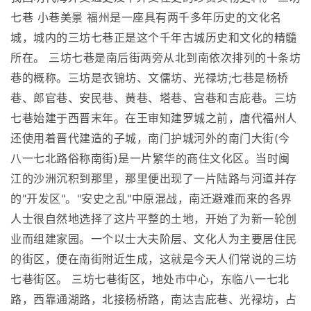
七巷 小巷美景 福州是一座具有两千多年历史的文化名
城，城内的三坊七巷正是这个千年古城历史和文化的精髓
所在。 三坊七巷是南后街两旁从北到南依次排列的十条坊
巷的概称。三坊是衣锦坊、文儒坊、光禄坊;七巷是杨桥
巷、郎官巷、安民巷、黄巷、塔巷、宫巷和吉庇巷。三坊
七巷始建于西晋末年。在王审知建罗城之前，唐代福州人
还使用着晋代建造的子城，南门护城河外的南门大街(今
八一七北路俗称南街)是一片繁华的商住文化区。当时闽
江的沙洲沉积到那里，那里便出现了一片陆路与河道并存
的"开发区"。"安史之乱"中原混战，南迁避难而来的各界
人士很自然地选择了这片平整的土地，开始了为新一轮创
业而组建家园。一个以士大夫阶层、文化人为主要居住民
的街区，便在南街附近生成，这就是今天人们常说的三坊
七巷街区。 三坊七巷街区，地处市中心，东临八一七北
路，西靠通湖路，北接杨桥路，南达吉庇巷、光禄坊，占