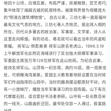
地四十公顷，白墙瓦屋，布局严谨，房屋精致，匠艺奇巧;
集中体现了闽越古城的民居特色，被建筑界誉为规模庞大
的"明清古建筑博物馆"。 自古以来，三坊七巷一直是福州
最有文化气息的地方。三坊七巷人杰地灵，是出将入相的
所在，历代众多著名的政治家、军事家、文学家、诗人从
这里走向辉煌。有的坊名、巷名就可以看出当年的风姿和
荣耀。 将军山 倒影美景 将军山原名老虎山，1996.3.19
上午解放军在此附近海域进行了反台独大规模军事演习，
军委副主席张万年128位将军在此山检阅。为纪念此事，
故改名将军山。山顶有一纪念塔，高约10层，是一观景佳
处，可俯瞰海湾美景。爱国主义教育基地就设置在当时将
军们作战指挥的山洞中，当时的器具摆设都原封不动，内
有一小放映厅，播放当年军事演习的壮观场面。山下有古
代摩崖石刻，适合爱好书法者参研。山中有一处长数百米
的一线天，山路曲折迂回，最窄处仅容一人通过，极富挑
战性。