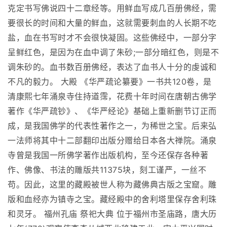
克定书写佛说四十二章经等。用鲜血写成几百册佛经，需
要很长的时间和大量的鲜血，这就需要刺血的人长期不吃
盐，血在书写时才不会很快凝固。这些佛经中，一部分字
呈鲜红色，是因为在血中调了朱砂;一部分暗红色，则是不
调朱砂的。血书数百册佛经，表达了血书人十分的虔诚和
不凡的毅力。 大殿 《华严疏论纂要》一书共120卷，是
清康熙七年涌泉寺住持道霈，花费十年时间在唐朝古佛学
著作《华严疏钞》、《华严经论》基础上重新删节订正而
成，是我国佛学的代表性著作之一，为稀世之宝。后来弘
一法师将其中十二部翻印出版分赠给日本各大禅院。涌泉
寺曾是我国一所佛学著作出版机构，至今还保存各种著
作、佛像、书法的雕版共11375块，刻工谨严，一丝不
苟。因此，这里的藏殿被世人称为藏佛典古版之宝窟。雕
版和血经亦为镇寺之宝。藏经殿中的舍利塔里保存舍利珠
和灵牙。 福州孔庙 祭祀大典 位于福州市圣庙路，唐大历