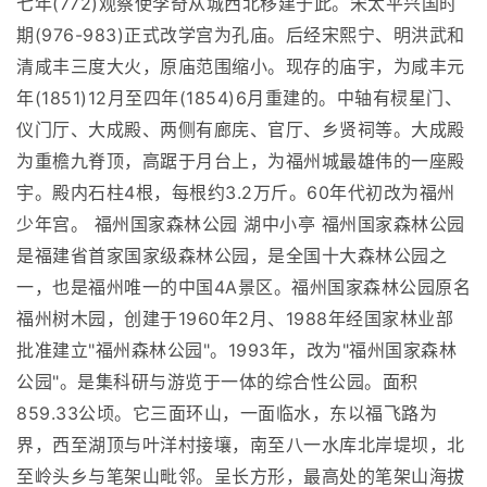
七年(772)观察使李奇从城西北移建于此。宋太平兴国时
期(976-983)正式改学宫为孔庙。后经宋熙宁、明洪武和
清咸丰三度大火，原庙范围缩小。现存的庙宇，为咸丰元
年(1851)12月至四年(1854)6月重建的。中轴有棂星门、
仪门厅、大成殿、两侧有廊庑、官厅、乡贤祠等。大成殿
为重檐九脊顶，高踞于月台上，为福州城最雄伟的一座殿
宇。殿内石柱4根，每根约3.2万斤。60年代初改为福州
少年宫。 福州国家森林公园 湖中小亭 福州国家森林公园
是福建省首家国家级森林公园，是全国十大森林公园之
一，也是福州唯一的中国4A景区。福州国家森林公园原名
福州树木园，创建于1960年2月、1988年经国家林业部
批准建立"福州森林公园"。1993年，改为"福州国家森林
公园"。是集科研与游览于一体的综合性公园。面积
859.33公顷。它三面环山，一面临水，东以福飞路为
界，西至湖顶与叶洋村接壤，南至八一水库北岸堤坝，北
至岭头乡与笔架山毗邻。呈长方形，最高处的笔架山海拔