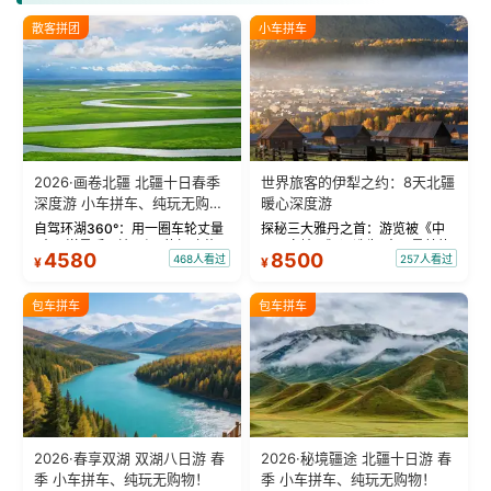
散客拼团
小车拼车
2026·画卷北疆 北疆十日春季
世界旅客的伊犁之约：8天北疆
深度游 小车拼车、纯玩无购
暖心深度游
物！
自驾环湖360°：用一圈车轮丈量
探秘三大雅丹之首：游览被《中
“大西洋最后一滴眼泪”的极致蔚
国国家地理》评选为“中国最美的
4580
8500
468人看过
257人看过
¥
¥
蓝。 赛湖旅拍：甄选多款风格服
三大雅丹”第一名的克拉玛依魔鬼
饰，9张精修美照，定格赛里木湖
城。 中国第一村：探访仅存的图
绝美瞬间。 赛湖坦克300跟车视
瓦人最大村落——禾木村，欣赏
包车拼车
包车拼车
频：专业摄影师...
晨雾与小木...
2026·春享双湖 双湖八日游 春
2026·秘境疆途 北疆十日游 春
季 小车拼车、纯玩无购物！
季 小车拼车、纯玩无购物！