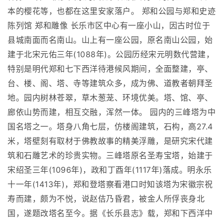
本的樱花等，也都在这里安家落户。 郑和公园与郑和史迹
陈列馆 郑和雕像 长乐市区中心有一座小山，因古时位于
县城南面而名南山。山上有一座公园，原名南山公园，始
建于北宋元佑三年(1088年)。公园历经宋元明数代营建，
特别是明代郑和七下西洋待港候风期间，全面整建，亭、
台、楼、阁、塔、寺等建筑众多，成为佛、道教者朝拜圣
地。园内树林苍翠，草木葱茏、环境优美。塔、馆、亭、
廊依山势而建，相互交融，浑然一体。 园内的三峰塔为中
国名塔之一。塔身八角七层，仿楼阁建筑，石构，高27.4
米，塔壁刻有取材于佛教故事的精美浮雕，是研究宋代建
筑和石雕艺术的珍贵实物。三峰塔原名圣寿宝塔，始建于
宋绍圣三年(1096年)，政和丁酉年(1117年)落成。明永乐
十一年(1413年)，郑和登塔察看港口时知该塔为宋徽宗祝
寿而建，颇为不悦，说赵佶乃昏君，被金人所俘丧身北
国，遂题改塔名至今。据《长乐县志》载，郑和下西洋中