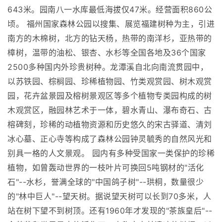
643米。园南八一水库最低海拔仅47米。经营面积860公
顷。 福州国家森林公园以搜集、展览福建树种为主，引进
南方的木棉树，北方的钻天杨，热带的南洋杉，亚热带的
樟树，温带的油松、银杏、水杉等全国各地及36个国家
2500多种国内外珍贵树种。龙潭溪自北向南流贯园中，
以苏铁园、棕榈园、珍稀植物园、竹类观赏园、树木观赏
园，花卉盆景园及榕树景观区等多个植物专类园构成的树
木观赏区，融园林艺术于一体，碧水青山、瀑布奇石、古
榕碑刻，珍稀的动植物资源和历史悠久的宋古驿道、清刘
冰心墓、正心寺等构成了森林公园钟灵毓秀的自然风光和
别具一格的人文景观。 园内有多种受国家一类保护的珍稀
植物，如曾轰动世界的一枝叶片可换回5吨钢材的"活化
石"--水杉，誉满全球的"中国鸽子树"--珙桐，数量很少
的"林中巨人"--望天树。据说望天树可以长到70多米，人
站在树下望不到树顶。还有1960年才发现的"茶族皇后"--