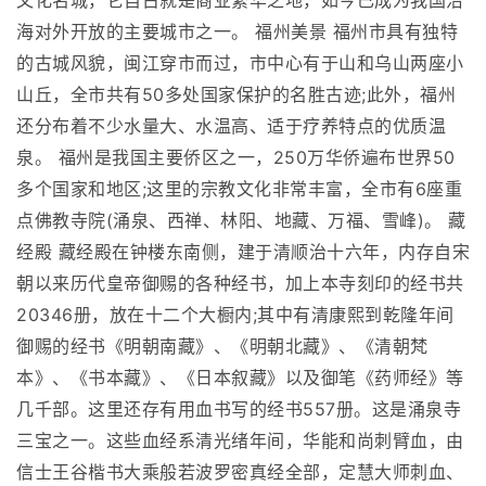
文化名城，它自古就是商业繁华之地，如今已成为我国沿
海对外开放的主要城市之一。 福州美景 福州市具有独特
的古城风貌，闽江穿市而过，市中心有于山和乌山两座小
山丘，全市共有50多处国家保护的名胜古迹;此外，福州
还分布着不少水量大、水温高、适于疗养特点的优质温
泉。 福州是我国主要侨区之一，250万华侨遍布世界50
多个国家和地区;这里的宗教文化非常丰富，全市有6座重
点佛教寺院(涌泉、西禅、林阳、地藏、万福、雪峰)。 藏
经殿 藏经殿在钟楼东南侧，建于清顺治十六年，内存自宋
朝以来历代皇帝御赐的各种经书，加上本寺刻印的经书共
20346册，放在十二个大橱内;其中有清康熙到乾隆年间
御赐的经书《明朝南藏》、《明朝北藏》、《清朝梵
本》、《书本藏》、《日本叙藏》以及御笔《药师经》等
几千部。这里还存有用血书写的经书557册。这是涌泉寺
三宝之一。这些血经系清光绪年间，华能和尚刺臂血，由
信士王谷楷书大乘般若波罗密真经全部，定慧大师刺血、