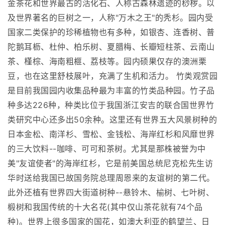
金茶花和世界最古的活化石、人称古森林遗迹的桫椤。以
及世界著名的巨树之一，人称"万木之王"的秃杉。园内受
国家二类保护的珍稀植物也有多种，如银杏、连香树、普
陀鹅耳枥、杜仲、柏乐树、夏腊梅、长瓣短柱茶、云南山
茶、槿棕、海南粗榧、荔枝等。园内硕果仅存的澳洲栗
豆，也在这里舒枝展叶，充满了生机和活力。 竹类观赏园
是目前我国园内收集品种最为丰富的竹类品种园。竹子品
种多达226种，种类比位于我国浙江安吉的联合国世界竹
类研究中心还多出50余种。这里还有世界五大风景树种的
日本金松、南洋杉、雪松、金钱松、海岸红杉和风靡世界
的三大饮料--咖啡、可可和茶树。尤其是那株被誉为中
美"友谊使者"的海岸红杉，它是前美国总统尼克松先生访
华时送给我国已故国务院总理周恩来的友谊树的第二代。
此外还植有世界四大街道树种--悬铃木、榆树、七叶树、
椴树和我国传统的十大名花(其中仅山茶花就有74个品
种)。世界上很多国家的国花，如澳大利亚的鹤望兰、日