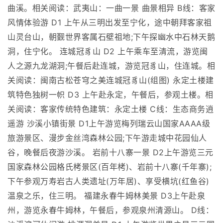
曲溪。相关阅读：武夷山：一曲一景 曲景相异 B线：客家
风情体验游 D1 上午从三明出发至宁化，途中朝拜客家祖
山灵台山，朝觐世界客属石壁祖地;下午探幽水中石林天鹅
洞，住宁化。 连城冠豸山 D2 上午乘车至清流，游览闽
人之源九龙湖洞;午餐后赴连城，游览冠豸山，住连城。相
关阅读：闽南古松苍穹之美连城冠豸山(组图) 永定土楼建
筑特色独树一帜 D3 上午赴永定，午餐后，参观土楼。相
关阅读：客家传统特色建筑：永定土楼 C线：生态商务逍
遥游 沙溪小镇街景 D1上午游览梅列瑞云山国家AAAA级
旅游景区、漫步金丝湾森林公园;下午游走城中花园仙人
谷，晚餐后夜游沙溪。 岩前十八寨一景 D2上午游览三元
国家森林公园格氏栲景区(百年栲)、岩前十八寨(千年寨);
下午参观万寿岩古人类遗址(万年居)、享受横坑(红鱼谷)
温泉之乐，住三明。 福建永春牛姆林美景 D3上午赴泉
州，游览永春牛姆林，午餐后，参观泉州清源山。 D线：