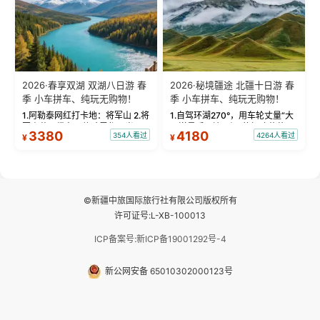
2026·春享双湖 双湖八日游 春
2026·秘境疆途 北疆十日游 春
季 小车拼车、纯玩无购物！
季 小车拼车、纯玩无购物！
1.阿勒泰网红打卡地：将军山 2.将
1.自驾环湖270°，用车轮丈量“大
军山落日缆车，体验雪都风光 3.
西洋最后一滴眼泪”的极致蔚蓝，
3380
4180
354人看过
4264人看过
¥
¥
将军山，夕阳派对，蹦迪party 4.
让雪山、花海与深邃湖水在转弯
自驾赛里木湖360°环湖 5.二进赛
间连成自由的画卷。 2.特别赠送
湖随心游，邂逅湖畔日出浪漫...
那拉提景区3公里内，落地窗三钻
民宿 3.那...
©新疆中旅国际旅行社有限公司版权所有
许可证号:L-XB-100013
ICP备案号:新ICP备19001292号-4
新公网安备 65010302000123号