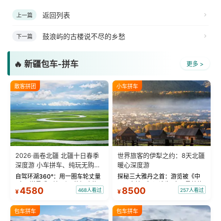
返回列表
上一篇
鼓浪屿的古楼说不尽的乡愁
下一篇
🔥 新疆包车-拼车
更多 >
散客拼团
小车拼车
2026·画卷北疆 北疆十日春季
世界旅客的伊犁之约：8天北疆
深度游 小车拼车、纯玩无购
暖心深度游
物！
自驾环湖360°：用一圈车轮丈量
探秘三大雅丹之首：游览被《中
“大西洋最后一滴眼泪”的极致蔚
国国家地理》评选为“中国最美的
4580
8500
468人看过
257人看过
¥
¥
蓝。 赛湖旅拍：甄选多款风格服
三大雅丹”第一名的克拉玛依魔鬼
饰，9张精修美照，定格赛里木湖
城。 中国第一村：探访仅存的图
绝美瞬间。 赛湖坦克300跟车视
瓦人最大村落——禾木村，欣赏
包车拼车
包车拼车
频：专业摄影师...
晨雾与小木...