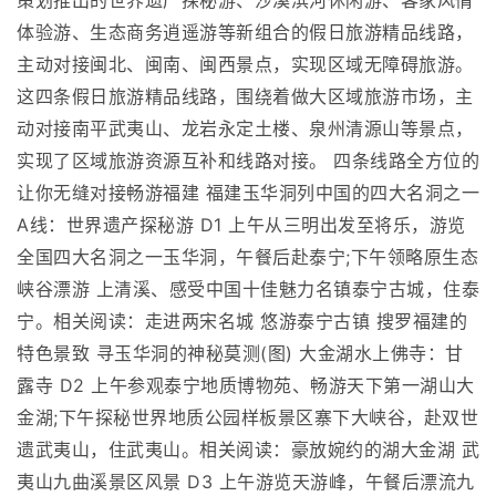
策划推出的世界遗产探秘游、沙溪滨河休闲游、客家风情
体验游、生态商务逍遥游等新组合的假日旅游精品线路，
主动对接闽北、闽南、闽西景点，实现区域无障碍旅游。
这四条假日旅游精品线路，围绕着做大区域旅游市场，主
动对接南平武夷山、龙岩永定土楼、泉州清源山等景点，
实现了区域旅游资源互补和线路对接。 四条线路全方位的
让你无缝对接畅游福建 福建玉华洞列中国的四大名洞之一
A线：世界遗产探秘游 D1 上午从三明出发至将乐，游览
全国四大名洞之一玉华洞，午餐后赴泰宁;下午领略原生态
峡谷漂游 上清溪、感受中国十佳魅力名镇泰宁古城，住泰
宁。相关阅读：走进两宋名城 悠游泰宁古镇 搜罗福建的
特色景致 寻玉华洞的神秘莫测(图) 大金湖水上佛寺：甘
露寺 D2 上午参观泰宁地质博物苑、畅游天下第一湖山大
金湖;下午探秘世界地质公园样板景区寨下大峡谷，赴双世
遗武夷山，住武夷山。相关阅读：豪放婉约的湖大金湖 武
夷山九曲溪景区风景 D3 上午游览天游峰，午餐后漂流九