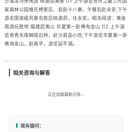
沙溪滨河休闲游 桃源洞美景 D1 上午游览世界之最三元国
家森林公园格氏栲景区、岩前十八寨，午餐后赴永安;下午
游走国家级风景名胜区桃源洞，住永安。相关阅读：黄金
周游玩胜地 福建武夷山 华夏第一卧佛淘金山 D2 上午游
览奇秀东南鳞隐石林，赴沙县品小吃;下午游览华夏第一卧
佛淘金山，赴南平，游览延平湖。
相关咨询与解答
正在加载最新问答...
我有疑问：