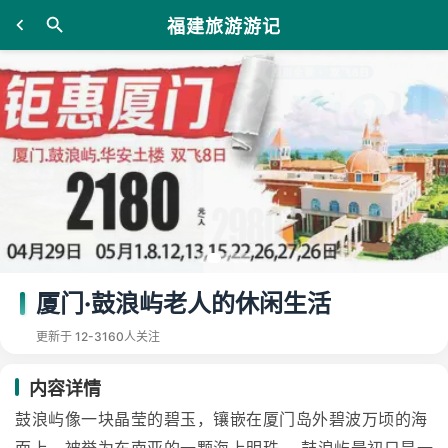
福建旅游游记
厦门·鼓浪屿老人的休闲生活
更新于 12-31
60人关注
内容详情
鼓浪屿像一块晶莹的碧玉，镶嵌在厦门岛外碧波万顷的海