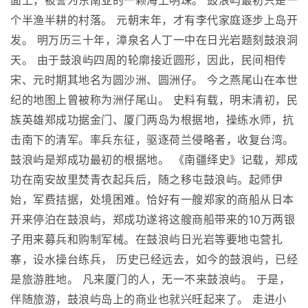
面上，被誉为东南亚的一颗海上明珠。 鼓浪屿最初只是一
个半渔半耕的村落。 元朝末年，才有李代家庭逐步上岛开
发。 明万历三十年，漳泉名人丁一中在日光岩题刻鼓浪洞
天。 由于鼓浪屿四周的轮廓接近圆形，因此，民间相传
宋、元时期其地名为圆沙洲、圆洲仔。 今之燕尾山在本世
纪的地图上曾被称为洲仔尾山。 史料有载，明末清初，民
族英雄郑成功据金门、厦门两岛为根据地，操练水师，抗
击南下的清军。率兵东征，驱逐荷兰侵略者，收复台湾。
鼓浪屿是郑成功最初的根据地。 《南疆绎史》记载，郑成
功在南安故里焚青衣起兵后，随之移屯鼓浪屿。起师伊
始，军费拮据，处境困难。恰好有一艘郑家的商船从日本
开来停泊在鼓浪屿，郑成功遂将这艘商船带来的10万两银
子用来募兵和购制军械。在鼓浪屿日光岩等要地屯营扎
寨，设水操台练兵， 历史已经远去，如今的鼓浪屿，已经
是旅游胜地。 凡来厦门的人，无一不来鼓浪屿。 于是，
伴随旅游，鼓浪屿岛上的商业也就兴旺起来了。 走进小