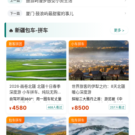
鼓浪屿漫步感受小资生活
上一篇
厦门·鼓浪屿最甜蜜的事儿
下一篇
🔥 新疆包车-拼车
更多 >
散客拼团
小车拼车
2026·画卷北疆 北疆十日春季
世界旅客的伊犁之约：8天北疆
深度游 小车拼车、纯玩无购
暖心深度游
物！
自驾环湖360°：用一圈车轮丈量
探秘三大雅丹之首：游览被《中
“大西洋最后一滴眼泪”的极致蔚
国国家地理》评选为“中国最美的
4580
8500
468人看过
257人看过
¥
¥
蓝。 赛湖旅拍：甄选多款风格服
三大雅丹”第一名的克拉玛依魔鬼
饰，9张精修美照，定格赛里木湖
城。 中国第一村：探访仅存的图
绝美瞬间。 赛湖坦克300跟车视
瓦人最大村落——禾木村，欣赏
包车拼车
包车拼车
频：专业摄影师...
晨雾与小木...