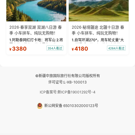
2026·春享双湖 双湖八日游 春
2026·秘境疆途 北疆十日游 春
季 小车拼车、纯玩无购物！
季 小车拼车、纯玩无购物！
1.阿勒泰网红打卡地：将军山 2.将
1.自驾环湖270°，用车轮丈量“大
军山落日缆车，体验雪都风光 3.
西洋最后一滴眼泪”的极致蔚蓝，
3380
4180
354人看过
4264人看过
¥
¥
将军山，夕阳派对，蹦迪party 4.
让雪山、花海与深邃湖水在转弯
自驾赛里木湖360°环湖 5.二进赛
间连成自由的画卷。 2.特别赠送
湖随心游，邂逅湖畔日出浪漫...
那拉提景区3公里内，落地窗三钻
民宿 3.那...
©新疆中旅国际旅行社有限公司版权所有
许可证号:L-XB-100013
ICP备案号:新ICP备19001292号-4
新公网安备 65010302000123号