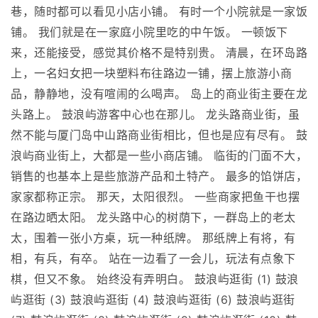
巷，随时都可以看见小店小铺。 有时一个小院就是一家饭
铺。 我们就是在一家庭小院里吃的中午饭。 一顿饭下
来，还能接受，感觉其价格不是特别贵。 清晨，在环岛路
上，一名妇女把一块塑料布往路边一铺，摆上旅游小商
品，静静地，没有喧闹的么喝声。 岛上的商业街主要在龙
头路上。 鼓浪屿游客中心也在那儿。 龙头路商业街，虽
然不能与厦门岛中山路商业街相比，但也是应有尽有。 鼓
浪屿商业街上，大都是一些小商店铺。 临街的门面不大，
销售的也基本上是些旅游产品和土特产。 最多的馅饼店，
家家都称正宗。 那天，太阳很烈。 一些商家把鱼干也摆
在路边晒太阳。 龙头路中心的树荫下，一群岛上的老太
太，围着一张小方桌，玩一种纸牌。 那纸牌上有将，有
相，有兵，有卒。 站在一边看了一会儿，玩法有点象下
棋，但又不象。 始终没有弄明白。 鼓浪屿逛街 (1) 鼓浪
屿逛街 (3) 鼓浪屿逛街 (4) 鼓浪屿逛街 (6) 鼓浪屿逛街