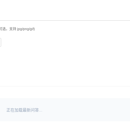
可选，支持 jpg/png/gif)
正在加载最新问答...