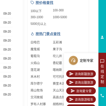
按价格查找
100-300
100以下
09-20
300-1000
1000-5000
09-20
5000元以上
09-20
按热门景点查找
09-20
白哈巴
五彩滩
魔鬼城
果子沟
09-20
葡萄沟
坎儿井
09-20
定制专家
火焰山
香妃墓
在
09-20
莲花湖
喀纳斯
线
咨询新疆旅游
定
09-20
禾木村
可可托海
制
咨询出疆旅游
库尔德宁
赛里木湖
09-20
南山牧场
天山天池
咨询夏令营
09-20
交河故城
高昌古城
咨询旅游租车
罗布人村寨
胡杨林公园