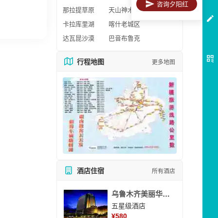
咨询夕阳红
那拉提草原
天山神木园
卡拉库里湖
喀什老城区
达瓦昆沙漠
巴音布鲁克
行程地图
更多地图
酒店住宿
所有酒店
乌鲁木齐美丽华大酒
五星级酒店
¥
580