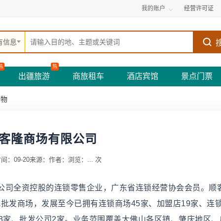
我的账户
经营许可证
有信息
热
热
出疆旅游
商旅租车
酒店宾馆
景点门票
购物
客隆商场有限公司
间：09-20
来源：
作者：
浏览：
...
次
公司全资控股的连锁零售企业，广东省连锁经营协会会员。顺
式批发商场，发展至今已拥有连锁商场45家、加盟店19家、连
3家、批发公司2家。业务范围覆盖大佛山各区镇、肇庆地区、