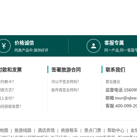
价格诚信
客服专属
同类产品中,保持好评
同一产品,同一客服
付款和发票
签署旅游合同
联系我们
签约刷卡？
可以不签合同吗？
意见建议
监督电话:156099
付款方式？
能传真签合同吗？
邮箱:tour@xjlxw
网上支付？
客服:400-099-2
如何获取发票？
地图
|
旅游线路
|
酒店宾馆
|
商旅租车
|
景点门票
|
帮助中心
|
友