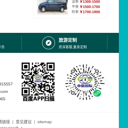
淡季:
￥1300-1500
平季:
￥1500-1700
旺季:
￥1700-1900
旅游定制
专员
资深客服,量身定制
15557
.com
065
情链接
|
意见建议
|
sitemap