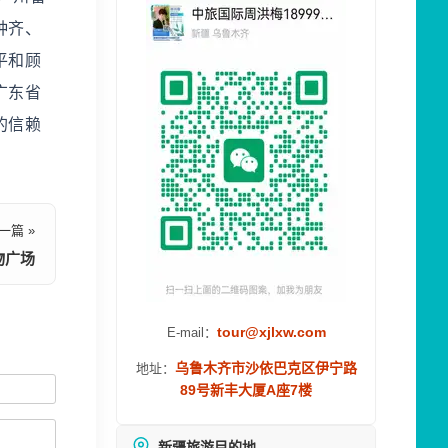
种齐、
平和顾
广东省
的信赖
一篇 »
物广场
tour@xjlxw.com
E-mail：
乌鲁木齐市沙依巴克区伊宁路
地址：
89号新丰大厦A座7楼
新疆旅游目的地