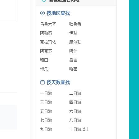
按地区查找
乌鲁木齐
吐鲁番
阿勒泰
伊犁
克拉玛依
库尔勒
阿克苏
喀什
和田
昌吉
博乐
哈密
按天数查找
一日游
二日游
三日游
四日游
五日游
六日游
七日游
八日游
九日游
十日游以上