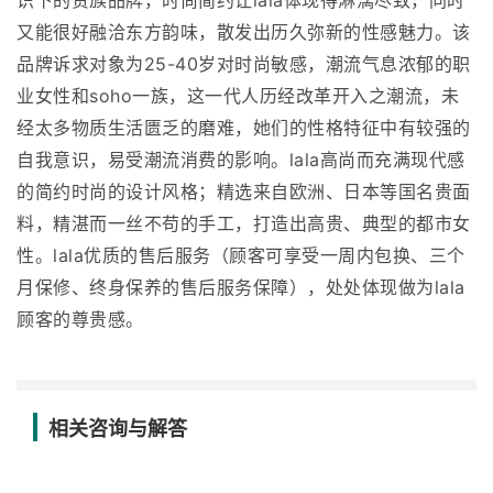
识下的贵族品牌，时尚简约让lala体现得淋漓尽致，同时
又能很好融洽东方韵味，散发出历久弥新的性感魅力。该
品牌诉求对象为25-40岁对时尚敏感，潮流气息浓郁的职
业女性和soho一族，这一代人历经改革开入之潮流，未
经太多物质生活匮乏的磨难，她们的性格特征中有较强的
自我意识，易受潮流消费的影响。lala高尚而充满现代感
的简约时尚的设计风格；精选来自欧洲、日本等国名贵面
料，精湛而一丝不苟的手工，打造出高贵、典型的都市女
性。lala优质的售后服务（顾客可享受一周内包换、三个
月保修、终身保养的售后服务保障），处处体现做为lala
顾客的尊贵感。
相关咨询与解答