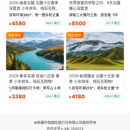
2026·画卷北疆 北疆十日春季
世界旅客的伊犁之约：8天北疆
深度游 小车拼车、纯玩无购
暖心深度游
物！
自驾环湖360°：用一圈车轮丈量
探秘三大雅丹之首：游览被《中
“大西洋最后一滴眼泪”的极致蔚
国国家地理》评选为“中国最美的
4580
8500
468人看过
257人看过
¥
¥
蓝。 赛湖旅拍：甄选多款风格服
三大雅丹”第一名的克拉玛依魔鬼
饰，9张精修美照，定格赛里木湖
城。 中国第一村：探访仅存的图
绝美瞬间。 赛湖坦克300跟车视
瓦人最大村落——禾木村，欣赏
包车拼车
包车拼车
频：专业摄影师...
晨雾与小木...
2026·春享双湖 双湖八日游 春
2026·秘境疆途 北疆十日游 春
季 小车拼车、纯玩无购物！
季 小车拼车、纯玩无购物！
1.阿勒泰网红打卡地：将军山 2.将
1.自驾环湖270°，用车轮丈量“大
军山落日缆车，体验雪都风光 3.
西洋最后一滴眼泪”的极致蔚蓝，
3380
4180
354人看过
4264人看过
¥
¥
将军山，夕阳派对，蹦迪party 4.
让雪山、花海与深邃湖水在转弯
自驾赛里木湖360°环湖 5.二进赛
间连成自由的画卷。 2.特别赠送
湖随心游，邂逅湖畔日出浪漫...
那拉提景区3公里内，落地窗三钻
民宿 3.那...
©新疆中旅国际旅行社有限公司版权所有
许可证号:L-XB-100013