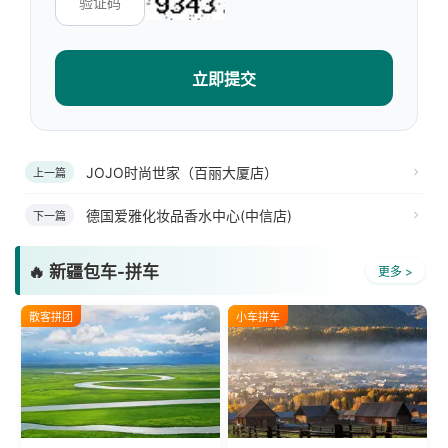
立即提交
JOJO时尚世家（百丽大厦店）
上一篇
德国爱雅化妆品香水中心(中信店)
下一篇
🔥 新疆包车-拼车
更多 >
散客拼团
小车拼车