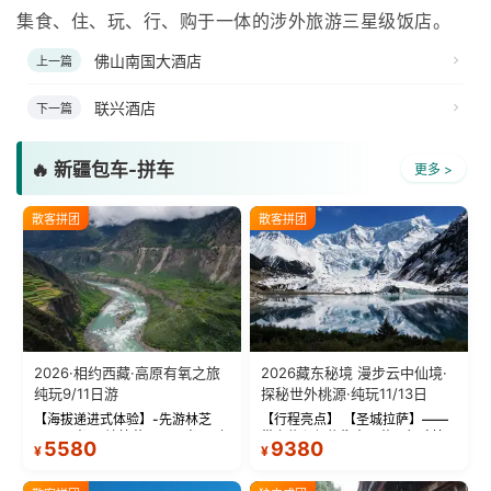
集食、住、玩、行、购于一体的涉外旅游三星级饭店。
佛山南国大酒店
上一篇
联兴酒店
下一篇
🔥 新疆包车-拼车
更多 >
散客拼团
散客拼团
2026·相约西藏·高原有氧之旅
2026藏东秘境 漫步云中仙境·
纯玩9/11日游
探秘世外桃源·纯玩11/13日
【海拔递进式体验】-先游林芝
【行程亮点】 【圣城拉萨】——
(2900米)再访拉萨(3650米)，亲
带上信心与信仰去西藏，行吟拉
5580
9380
¥
¥
测 99%游客零高反 。 【贴心保
萨，感受这座城与生俱来的与众
障】-全程配备便携式制氧机，高
不同！ 【布达拉宫】——集宫殿
反根本不是事儿 ！ 【无人机航
城堡寺院于一体的宏伟建筑，是