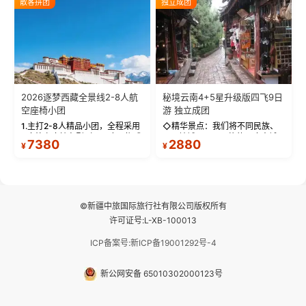
散客拼团
独立成团
拍】-雪山/圣湖/...
西藏最完整的古代...
2026逐梦西藏全景线2-8人航
秘境云南4+5星升级版四飞9日
空座椅小团
游 独立成团
1.主打2-8人精品小团，全程采用
◇精华景点：我们将不同民族、
9座航空座椅车型（360度环抱式
不同地域、不同风格的三座古城
7380
2880
¥
¥
座舱），提供VIP级别的舒适出行
—【大理古城、丽江古城、香格
体验 。供氧保障： 2.全程入住舒
里拉、野象谷】呈现给您！...
适型含氧酒店（低海拔的索松村
和林芝除外），并贴心赠...
©新疆中旅国际旅行社有限公司版权所有
许可证号:L-XB-100013
ICP备案号:新ICP备19001292号-4
新公网安备 65010302000123号