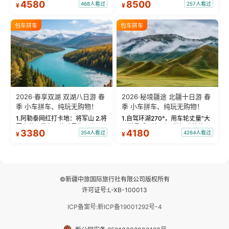
4580
8500
468人看过
257人看过
¥
¥
蓝。 赛湖旅拍：甄选多款风格服
三大雅丹”第一名的克拉玛依魔鬼
饰，9张精修美照，定格赛里木湖
城。 中国第一村：探访仅存的图
绝美瞬间。 赛湖坦克300跟车视
瓦人最大村落——禾木村，欣赏
包车拼车
包车拼车
频：专业摄影师...
晨雾与小木...
2026·春享双湖 双湖八日游 春
2026·秘境疆途 北疆十日游 春
季 小车拼车、纯玩无购物！
季 小车拼车、纯玩无购物！
1.阿勒泰网红打卡地：将军山 2.将
1.自驾环湖270°，用车轮丈量“大
军山落日缆车，体验雪都风光 3.
西洋最后一滴眼泪”的极致蔚蓝，
3380
4180
354人看过
4264人看过
¥
¥
将军山，夕阳派对，蹦迪party 4.
让雪山、花海与深邃湖水在转弯
自驾赛里木湖360°环湖 5.二进赛
间连成自由的画卷。 2.特别赠送
湖随心游，邂逅湖畔日出浪漫...
那拉提景区3公里内，落地窗三钻
民宿 3.那...
©新疆中旅国际旅行社有限公司版权所有
许可证号:L-XB-100013
ICP备案号:新ICP备19001292号-4