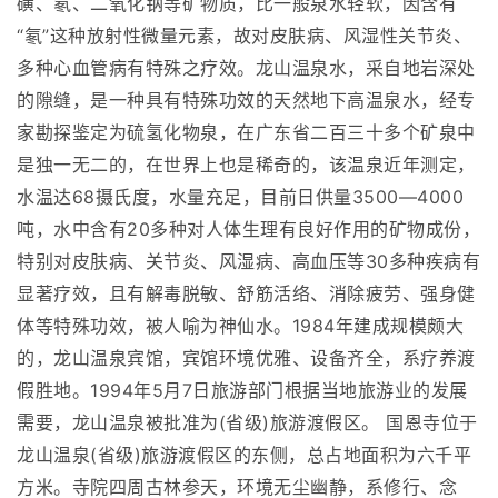
磺、氡、二氧化钠等矿物质，比一般泉水轻软，因含有
“氡”这种放射性微量元素，故对皮肤病、风湿性关节炎、
多种心血管病有特殊之疗效。龙山温泉水，采自地岩深处
的隙缝，是一种具有特殊功效的天然地下高温泉水，经专
家勘探鉴定为硫氢化物泉，在广东省二百三十多个矿泉中
是独一无二的，在世界上也是稀奇的，该温泉近年测定，
水温达68摄氏度，水量充足，目前日供量3500―4000
吨，水中含有20多种对人体生理有良好作用的矿物成份，
特别对皮肤病、关节炎、风湿病、高血压等30多种疾病有
显著疗效，且有解毒脱敏、舒筋活络、消除疲劳、强身健
体等特殊功效，被人喻为神仙水。1984年建成规模颇大
的，龙山温泉宾馆，宾馆环境优雅、设备齐全，系疗养渡
假胜地。1994年5月7日旅游部门根据当地旅游业的发展
需要，龙山温泉被批准为(省级)旅游渡假区。 国恩寺位于
龙山温泉(省级)旅游渡假区的东侧，总占地面积为六千平
方米。寺院四周古林参天，环境无尘幽静，系修行、念