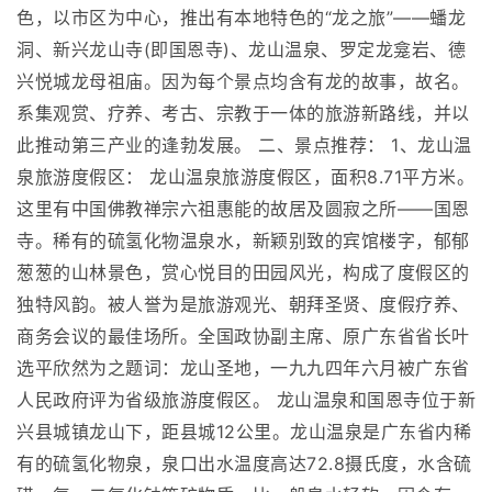
色，以市区为中心，推出有本地特色的“龙之旅”――蟠龙
洞、新兴龙山寺(即国恩寺)、龙山温泉、罗定龙龛岩、德
兴悦城龙母祖庙。因为每个景点均含有龙的故事，故名。
系集观赏、疗养、考古、宗教于一体的旅游新路线，并以
此推动第三产业的逢勃发展。 二、景点推荐： 1、龙山温
泉旅游度假区： 龙山温泉旅游度假区，面积8.71平方米。
这里有中国佛教禅宗六祖惠能的故居及圆寂之所――国恩
寺。稀有的硫氢化物温泉水，新颖别致的宾馆楼字，郁郁
葱葱的山林景色，赏心悦目的田园风光，构成了度假区的
独特风韵。被人誉为是旅游观光、朝拜圣贤、度假疗养、
商务会议的最佳场所。全国政协副主席、原广东省省长叶
选平欣然为之题词：龙山圣地，一九九四年六月被广东省
人民政府评为省级旅游度假区。 龙山温泉和国恩寺位于新
兴县城镇龙山下，距县城12公里。龙山温泉是广东省内稀
有的硫氢化物泉，泉口出水温度高达72.8摄氏度，水含硫