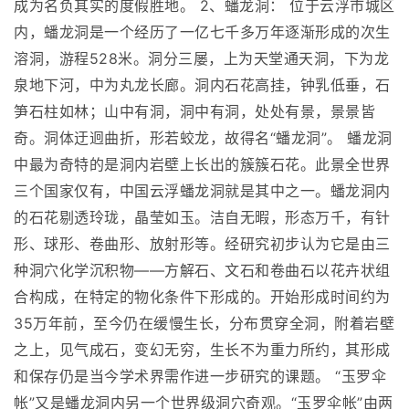
成为名负其实的度假胜地。 2、蟠龙洞： 位于云浮市城区
内，蟠龙洞是一个经历了一亿七千多万年逐渐形成的次生
溶洞，游程528米。洞分三屡，上为天堂通天洞，下为龙
泉地下河，中为丸龙长廊。洞内石花高挂，钟乳低垂，石
笋石柱如林；山中有洞，洞中有洞，处处有景，景景皆
奇。洞体迂迥曲折，形若蛟龙，故得名“蟠龙洞”。 蟠龙洞
中最为奇特的是洞内岩壁上长出的簇簇石花。此景全世界
三个国家仅有，中国云浮蟠龙洞就是其中之一。蟠龙洞内
的石花剔透玲珑，晶莹如玉。洁自无暇，形态万千，有针
形、球形、卷曲形、放射形等。经研究初步认为它是由三
种洞穴化学沉积物――方解石、文石和卷曲石以花卉状组
合构成，在特定的物化条件下形成的。开始形成时间约为
35万年前，至今仍在缓慢生长，分布贯穿全洞，附着岩壁
之上，见气成石，变幻无穷，生长不为重力所约，其形成
和保存仍是当今学术界需作进一步研究的课题。 “玉罗伞
帐”又是蟠龙洞内另一个世界级洞穴奇观。“玉罗伞帐”由两