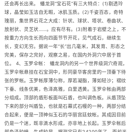
还会再长出来。 蟠龙洞“宝石花”有三大特点：(1)剔透玲
球，晶莹如玉洁自无暇，冰肌玉质。(2)千姿百态，奇特
瑰丽，集世界石花之大成：针状、球状、塔状、卷曲状、
放射状、灵芝状……。应有尽有。(3)附着于岩壁之上，不
按重力方向生长而向四面节节开花，见气成石，继续生
长，变幻无穷。据说一年“长”出几毫米，其发育、形态之
完美，保存之完好，观察之易，在国内外洞穴中居于首
位。 4、玉罗伞帐： 蟠龙洞内的另一个世界级洞穴奇观，
玉罗伞帐悬挂在石宝洞中，形同豪华客房里的一顶垂下待
张的罗帐。玉罗帐厚薄匀称，厚若凝脂，薄如轻沙；褶纹
下垂、线条优美，色泽高雅，白里透黄。玉罗伞帐由两部
分组成。顶部的盾形板面叫石盾，也叫调色板。从盾顶坠
下来的部分叫盾坠，也就是石幕式石幔的一种，两部分结
合起来，便是一顶神似玉石的华丽宫廷蚊帐。其成因目前
仍是一个迷，既非滴水形成，亦非地上长起。玉罗伞帐后
部色泽较暗，生成较早，据测定已有24200年了。而前半