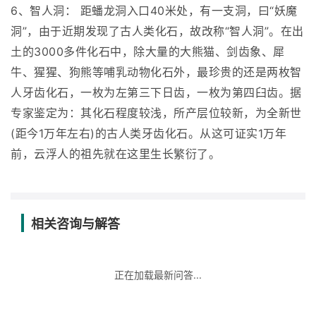
6、智人洞： 距蟠龙洞入口40米处，有一支洞，曰“妖魔
洞”，由于近期发现了古人类化石，故改称“智人洞”。在出
土的3000多件化石中，除大量的大熊猫、剑齿象、犀
牛、猩猩、狗熊等哺乳动物化石外，最珍贵的还是两枚智
人牙齿化石，一枚为左第三下日齿，一枚为第四臼齿。据
专家鉴定为：其化石程度较浅，所产层位较新，为全新世
(距今1万年左右)的古人类牙齿化石。从这可证实1万年
前，云浮人的祖先就在这里生长繁衍了。
相关咨询与解答
正在加载最新问答...