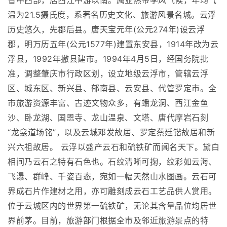
省中西部，居西江中游以南。属亚热带季风气候，年均气
温为21.5摄氏度，系著名历史文化、旅游风景名城。云浮
历史悠久，先郡后县。唐天宝元年(公元274年)设云浮
郡，明万历五年(公元1577年)建置东安县，1914年改为云
浮县，1992年撤县建市。1994年4月5日，经国务院批
准，调整肇庆市行政区划，设立地级云浮市，管辖云浮
区、城东区、新兴县、郁南县、云安县、代管罗定市。全
市旅游资源丰富、古迹文物众多，有蟠龙洞、西江金鱼
沙、卧龙湖、国恩寺、龙山温泉、文塔、唐代摩岩石刻
“龙龛道场铭”，以及云城邓发故居、罗定蔡廷锴故居和新
兴六祖故居。 云浮以盛产云石和硫铁矿而闻名天下。黛白
相间乃云石之特有石色也。石纹清晰可掬，纹彩如云海、
飞瀑、群峰、千姿百态，宛如一幅天然山水图画。云石可
界成石片作建材之用，亦可雕刻成云石工艺品供人赏用。
位于云城区内的世界第一硫铁矿，无论其含量品位均居世
界前茅。目前，旅游部门根据全市及邻近旅游景点的特