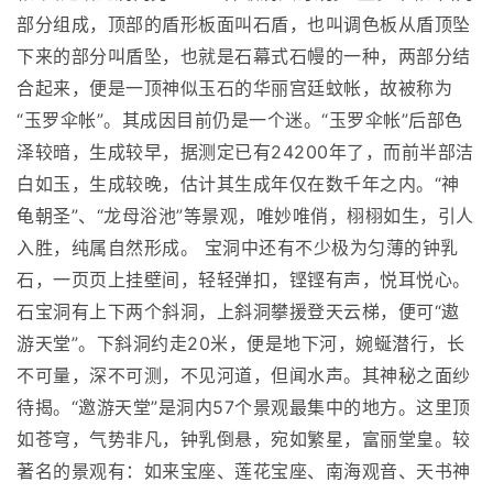
部分组成，顶部的盾形板面叫石盾，也叫调色板从盾顶坠
下来的部分叫盾坠，也就是石幕式石幔的一种，两部分结
合起来，便是一顶神似玉石的华丽宫廷蚊帐，故被称为
“玉罗伞帐”。其成因目前仍是一个迷。“玉罗伞帐”后部色
泽较暗，生成较早，据测定已有24200年了，而前半部洁
白如玉，生成较晚，估计其生成年仅在数千年之内。“神
龟朝圣”、“龙母浴池”等景观，唯妙唯俏，栩栩如生，引人
入胜，纯属自然形成。 宝洞中还有不少极为匀薄的钟乳
石，一页页上挂壁间，轻轻弹扣，铿铿有声，悦耳悦心。
石宝洞有上下两个斜洞，上斜洞攀援登天云梯，便可“遨
游天堂”。下斜洞约走20米，便是地下河，婉蜒潜行，长
不可量，深不可测，不见河道，但闻水声。其神秘之面纱
待揭。“邀游天堂”是洞内57个景观最集中的地方。这里顶
如苍穹，气势非凡，钟乳倒悬，宛如繁星，富丽堂皇。较
著名的景观有：如来宝座、莲花宝座、南海观音、天书神