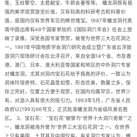
笔、玉柱擎空、太君献宝、牛郎会妻等等。 蟠龙洞既有极
强的美学观赏游览价值，又有较高的科研考古和科普价
值，是国内仅有世界军见的稀世瑰宝。1987年蟠龙洞代表
南中国出席有48个国家参加的《国际洞穴年会》在会上放
映了录像，深受各国专家赞赏，被誉为世界三大石花洞之
一。1991年中国地质学会洞穴研究会成立暨广东省云浮旅
游洞穴现场研讨会在云浮召开，来自全国14个省、市及香
港、澳门、日本、澳大利亚等国家和地区的中外洞穴专家
对蟠龙洞，尤其对洞内宝石花给予极高的评价，一致认为
洞体玲珑奇特，石花晶莹如雪，形态优美，数量之多，保
存之完好，位置之方便于观赏，在国内均属罕见，世界少
有，对游入具有很大的吸引力。1993年5月，广东省人民
政府以[1993]66号文，正式批准蟠龙洞为省级风景名胜
区。 3、宝石花： “宝石花”被誉为“世界十大洞穴奇景””之
一，蟠龙洞被海外誉为“世界三大宝石花洞”之一。在世界
上只有美国、土耳其及中国仅有。有关洞穴专家认为，蟠