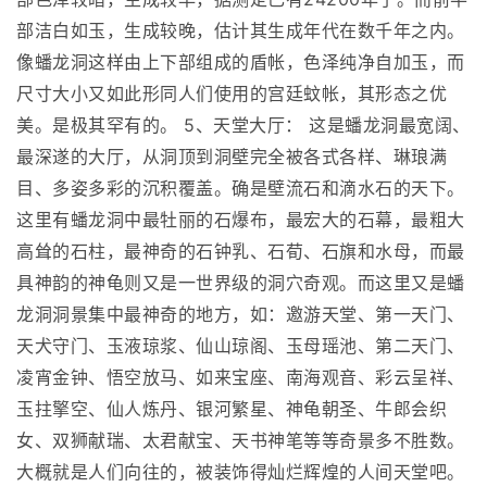
部洁白如玉，生成较晚，估计其生成年代在数千年之内。
像蟠龙洞这样由上下部组成的盾帐，色泽纯净自加玉，而
尺寸大小又如此形同人们使用的宫廷蚊帐，其形态之优
美。是极其罕有的。 5、天堂大厅： 这是蟠龙洞最宽阔、
最深遂的大厅，从洞顶到洞壁完全被各式各样、琳琅满
目、多姿多彩的沉积覆盖。确是壁流石和滴水石的天下。
这里有蟠龙洞中最牡丽的石爆布，最宏大的石幕，最粗大
高耸的石柱，最神奇的石钟乳、石荀、石旗和水母，而最
具神韵的神龟则又是一世界级的洞穴奇观。而这里又是蟠
龙洞洞景集中最神奇的地方，如：邀游天堂、第一天门、
天犬守门、玉液琼浆、仙山琼阁、玉母瑶池、第二天门、
凌宵金钟、悟空放马、如来宝座、南海观音、彩云呈祥、
玉拄擎空、仙人炼丹、银河繁星、神龟朝圣、牛郎会织
女、双狮献瑞、太君献宝、天书神笔等等奇景多不胜数。
大概就是人们向往的，被装饰得灿烂辉煌的人间天堂吧。