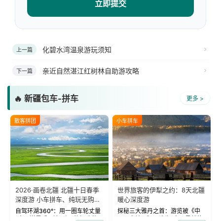
立即提交
化碧水湾温泉游玩须知
上一篇
亲近自然湛江红树林自助游攻略
下一篇
🔥 新疆包车-拼车
更多 >
散客拼团
小车拼车
2026·画卷北疆 北疆十日春季
世界旅客的伊犁之约：8天北疆
深度游 小车拼车、纯玩无购
暖心深度游
物！
自驾环湖360°：用一圈车轮丈量
探秘三大雅丹之首：游览被《中
“大西洋最后一滴眼泪”的极致蔚
国国家地理》评选为“中国最美的