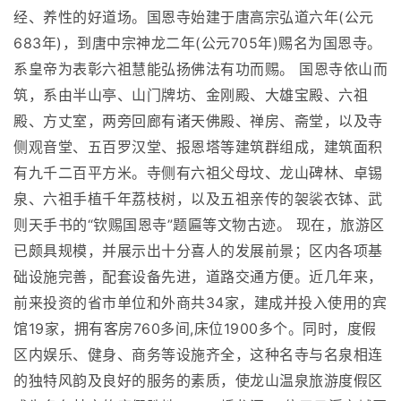
经、养性的好道场。国恩寺始建于唐高宗弘道六年(公元
683年)，到唐中宗神龙二年(公元705年)赐名为国恩寺。
系皇帝为表彰六祖慧能弘扬佛法有功而赐。 国恩寺依山而
筑，系由半山亭、山门牌坊、金刚殿、大雄宝殿、六祖
殿、方丈室，两旁回廊有诸天佛殿、禅房、斋堂，以及寺
侧观音堂、五百罗汉堂、报恩塔等建筑群组成，建筑面积
有九千二百平方米。寺侧有六祖父母坟、龙山碑林、卓锡
泉、六祖手植千年荔枝树，以及五祖亲传的袈裟衣钵、武
则天手书的“钦赐国恩寺”题匾等文物古迹。 现在，旅游区
已颇具规模，并展示出十分喜人的发展前景；区内各项基
础设施完善，配套设备先进，道路交通方便。近几年来，
前来投资的省市单位和外商共34家，建成并投入使用的宾
馆19家，拥有客房760多间,床位1900多个。同时，度假
区内娱乐、健身、商务等设施齐全，这种名寺与名泉相连
的独特风韵及良好的服务的素质，使龙山温泉旅游度假区