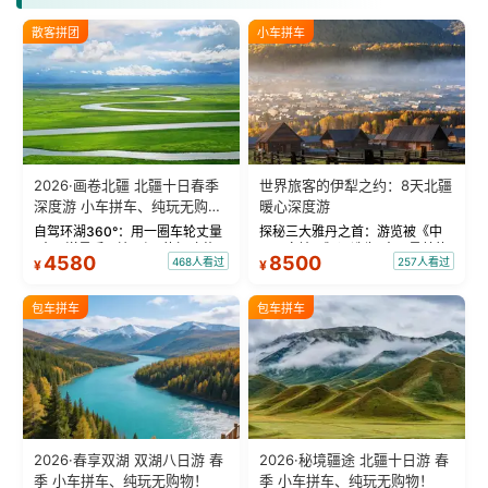
散客拼团
小车拼车
2026·画卷北疆 北疆十日春季
世界旅客的伊犁之约：8天北疆
深度游 小车拼车、纯玩无购
暖心深度游
物！
自驾环湖360°：用一圈车轮丈量
探秘三大雅丹之首：游览被《中
“大西洋最后一滴眼泪”的极致蔚
国国家地理》评选为“中国最美的
4580
8500
468人看过
257人看过
¥
¥
蓝。 赛湖旅拍：甄选多款风格服
三大雅丹”第一名的克拉玛依魔鬼
饰，9张精修美照，定格赛里木湖
城。 中国第一村：探访仅存的图
绝美瞬间。 赛湖坦克300跟车视
瓦人最大村落——禾木村，欣赏
包车拼车
包车拼车
频：专业摄影师...
晨雾与小木...
2026·春享双湖 双湖八日游 春
2026·秘境疆途 北疆十日游 春
季 小车拼车、纯玩无购物！
季 小车拼车、纯玩无购物！