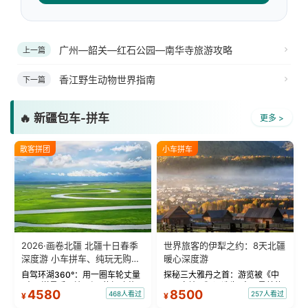
广州―韶关―红石公园―南华寺旅游攻略
上一篇
香江野生动物世界指南
下一篇
🔥 新疆包车-拼车
更多 >
散客拼团
小车拼车
2026·画卷北疆 北疆十日春季
世界旅客的伊犁之约：8天北疆
深度游 小车拼车、纯玩无购
暖心深度游
物！
自驾环湖360°：用一圈车轮丈量
探秘三大雅丹之首：游览被《中
“大西洋最后一滴眼泪”的极致蔚
国国家地理》评选为“中国最美的
4580
8500
468人看过
257人看过
¥
¥
蓝。 赛湖旅拍：甄选多款风格服
三大雅丹”第一名的克拉玛依魔鬼
饰，9张精修美照，定格赛里木湖
城。 中国第一村：探访仅存的图