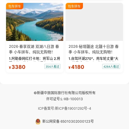
绝美瞬间。 赛湖坦克300跟车视
瓦人最大村落——禾木村，欣赏
包车拼车
包车拼车
频：专业摄影师...
晨雾与小木...
2026·春享双湖 双湖八日游 春
2026·秘境疆途 北疆十日游 春
季 小车拼车、纯玩无购物！
季 小车拼车、纯玩无购物！
1.阿勒泰网红打卡地：将军山 2.将
1.自驾环湖270°，用车轮丈量“大
军山落日缆车，体验雪都风光 3.
西洋最后一滴眼泪”的极致蔚蓝，
3380
4180
354人看过
4264人看过
¥
¥
将军山，夕阳派对，蹦迪party 4.
让雪山、花海与深邃湖水在转弯
自驾赛里木湖360°环湖 5.二进赛
间连成自由的画卷。 2.特别赠送
湖随心游，邂逅湖畔日出浪漫...
那拉提景区3公里内，落地窗三钻
民宿 3.那...
©新疆中旅国际旅行社有限公司版权所有
许可证号:L-XB-100013
ICP备案号:新ICP备19001292号-4
新公网安备 65010302000123号