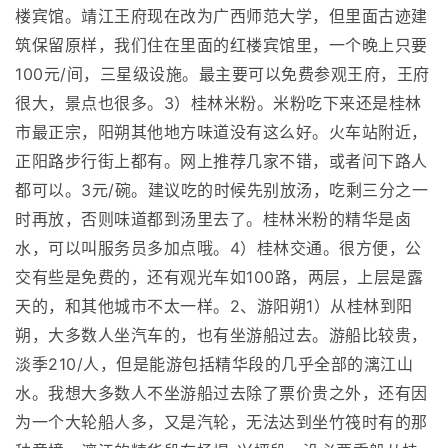
楼宾馆。靖江王府现在改为广西师范大学，但里面古迹建
筑保留原样，我们住在里面的红楼宾馆里，一个晚上只要
100元/间，三星级设施。最主要可以免费参观王府，王府
很大，景点也很多。3）桂林米粉。米粉吃下来还是桂林
市最正宗，阳朔其他地方味道没有这么好。火车站附近，
正阳路步行街上都有。网上推荐几家不错，或者问下路人
都可以。3元/碗。建议吃的时候先别放汤，吃剩三分之一
时再放，否则味道都到汤里去了。桂林米粉的精华是卤
水，可以叫服务员多加点哦。4）桂林交通。很方便，公
交有些是免费的，还有观光车如100路，两层，上层是露
天的，和其他城市不太一样。2、游阳朔1）从桂林到阳
朔，大多数人坐汽车的，也有坐游船过去。游船比较贵，
淡季210/人，但是能游包括精华段的几乎全部的漓江山
水。我想大多数人不坐游船过去除了票价贵之外，还有因
为一个大轮船人多，又是汽轮，无法达到坐竹筏时有的那