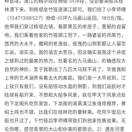
种意境。漓江的精华段在杨堤-兴坪段，没必要乘船从桂
林漂下来。到杨堤坐竹筏游漓江即可。我们找了小李师傅
（13471398527）杨堤-兴坪九马画山返回，180元/筏。
他带我们穿过杨堤古镇，看那黑瓦的老房子，葱郁的自留
地。我们乘着他家的竹筏顺江而下，一路婆娑的凤尾竹，
悠然的大水牛，撒网的老渔翁，摇曳的山倒影都让人留恋
忘返，说实话，我的语言太苍白，但这确实是我这个井底
之蛙到过的最美的地方。在著名的九马画山，的确感叹大
自然的神妙，至于我数出了几匹大马就不说了，毕竟我和
上帝的艺术涵养有着太大的差距。我们是一大早就到，江
上就只有我们，没有船惊动水面的倒影，到我们返航时才
陆续有船开来，不想和大船争风景，就在甲天下风景点处
的下龙阁先吃农家饭，下龙阁的清蒸漓江鱼值得推荐，黄
焖土鸡也不错，比我们在桂林吃的要鲜美。吃完午饭后大
船也开过了。下竹筏后李师傅带我们到他家吃黄皮果。无
论到哪，感觉青翠的大山和你离的都很近。2）遇龙河漂