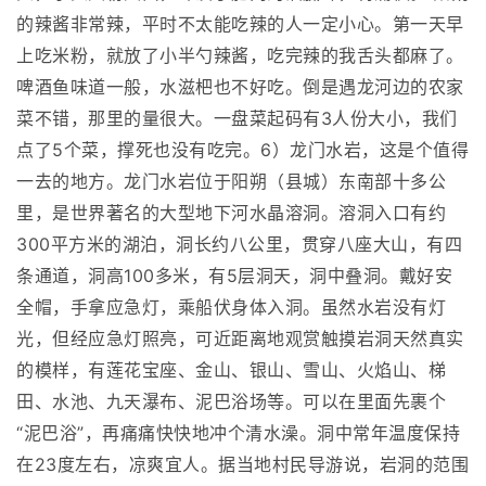
的辣酱非常辣，平时不太能吃辣的人一定小心。第一天早
上吃米粉，就放了小半勺辣酱，吃完辣的我舌头都麻了。
啤酒鱼味道一般，水滋杷也不好吃。倒是遇龙河边的农家
菜不错，那里的量很大。一盘菜起码有3人份大小，我们
点了5个菜，撑死也没有吃完。6）龙门水岩，这是个值得
一去的地方。龙门水岩位于阳朔（县城）东南部十多公
里，是世界著名的大型地下河水晶溶洞。溶洞入口有约
300平方米的湖泊，洞长约八公里，贯穿八座大山，有四
条通道，洞高100多米，有5层洞天，洞中叠洞。戴好安
全帽，手拿应急灯，乘船伏身体入洞。虽然水岩没有灯
光，但经应急灯照亮，可近距离地观赏触摸岩洞天然真实
的模样，有莲花宝座、金山、银山、雪山、火焰山、梯
田、水池、九天瀑布、泥巴浴场等。可以在里面先裹个
“泥巴浴”，再痛痛快快地冲个清水澡。洞中常年温度保持
在23度左右，凉爽宜人。据当地村民导游说，岩洞的范围