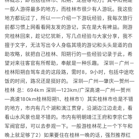
林概念，即包括桂林市、阳朔、龙胜等地方。其中阳朔是
一般人游得最多的地方，而桂林市很少有人游玩。我这些
地方都玩过了，所以一一介绍一下游玩经验，我每次旅行
前都习惯上网看看网友发的游记，实在是大有裨益。刚游
完桂林回来，趁记忆犹新，写几点经验与大家分享，我不
擅于文字，无法写出令人身临其境的游记和头头是道的自
助攻略，就把自己桂林、阳朔行的一些经验记录于此，希
望对来往客官有所帮助，奉献是一种乐趣。 深圳－广州－
桂林阳朔自驾车走的这段路，需时8，9小时，包括中途吃
饭的时间，路况还是挺好的。 深圳—广州—肇庆—贺州—
桂林 总：694km 深圳—123km/广深高速—广州—贺州
—高速180km桂林阳朔1、桂林市1）其实桂林市也是不错
的地方，市内有几个湖和漓江贯穿，沿湖边江边走走，看
看山水风景也是不错的。市内有明朝靖江王府和李宗仁等
军阀官邸，可以去参观一下。一般游桂林花上一个下午和
晚上就足够了2）如果要住在桂林一晚的话，强烈推荐红