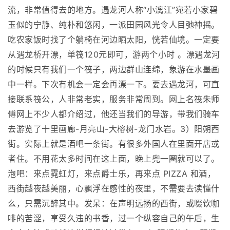
流，非常值得去的地方。遇龙河人称“小漓江”宛若小家碧
玉似的宁静、纯朴和悠闲，一派田园风光令人目弛神摇。
吃农家饭时找了个躺椅在河边晒太阳，恍若仙境。一定要
从遇龙桥开漂，单筏120元即可，游两个小时 。漂遇龙河
的时候只有我们一个筏子，两边群山连绵，象游在水墨画
中一样。下次有机会一定会再漂一下。要去遇龙河，可直
接联系筏公，人非常老实，服务非常周到。网上名筏朱师
傅网上不少人都介绍过，他还当我们的导游，带我们骑车
去游览了十里画廊-月亮山-大榕树-龙门水岩。3）阳朔西
街。实际上就是酒吧一条街。有很多外国人在里面开店或
者住。不用花太多时间在这上面，晚上兜一圈就可以了。
泡吧：来点霓虹灯，来点爵士乐，再来点 PIZZA 和酒，
西街越夜越美丽，心飘浮在感性的夜里，不需要去读懂什
么，只需沉醉其中。发呆：在声明远扬的西街，或啜饮咖
啡的苦涩，享受久违的书香，过一个纵容自己的午后，生