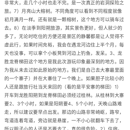
非常大，走几个小时也走不完。是一次真正的岩洞探险之
旅。7）月亮山大榕树。不同角度可以看到不同程度就像
初月满月一样。还有就是一颗榕树，这个地方可以骑车过
去。8）在淡季到阳朔旅游，其实景色更好，但人就少的
多了，无论时吃住的方便还是景区的静馨都是让人觉得不
虚此行，如果时间充裕，我会在遇龙河边住上半个月，每
天也没事，可以拿个小板凳到河边上钓鱼，发呆。3、龙
胜龙脊梯田这个地方是我此次游玩印象最深刻的地方。因
为我从未去过如此原始的地方。我们是自己去大寨最里面
的一个寨子）并在大寨住了一个晚上。如果胆子比较小的
人还是跟旅行社当天来回的（看的是平安寨的梯田）1）
开车到龙胜阳朔到龙脊梯田必须经过桂林。从桂林到大寨
要2、3个小时，如果是阳朔要4、5个小时，天晚山路难
走，所以建议要早点出发。那边的山路非常崎岖，路窄，
弯道连着弯道，旁边就是悬崖，一不小心就翻车下去了，
所以胆子小的人还是不要去了，真的很危险。2）住宿。