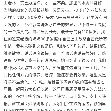
山老林，真因为这样，才一尘不染。那里的水质非常好，
当地的妇女的头发长过膝，又黑又亮，70多岁的老妇头发
照样长过膝，90多岁的头发也是乌黑乌黑的。这里没有白
头发的人！那种就是洗发水广告的效果，只不过一个是假
的一个是真的。当地居民长寿，最长寿的有120多岁。我
住的这家老板的奶奶90多岁照样自己上山砍柴自己做所有
事情。我有次碰到这位奶奶，和她搭了几句话，结果她思
维很敏捷，说话速度很快，而且普通话也说得很好！走路
速度也很快，我一句还没说完，她已经走了很远了！我们
这种受尽大城市污染的人，如果能在这里待上一个月，绝
对比任何方式的修养、治疗、锻炼都要有效果。这里人是
几乎不生病的。4）吃。给我留下深刻印象的还有和当地
居民一起围着大铁锅吃饭。这里居民还是用原始的方法烧
饭的。在地上挖个坑，放一个铁架，点上柴火，支上大铁
锅，就在里面炒菜烧饭了。大家围拢在铁锅旁边，铁锅里
烧上刚割下的笋、用糯米浸过的山猪的肉，味道美极了！