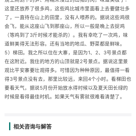
这里还放养了很多鸡，这些鸡比城市里面看上去要健壮多
了，一直待在山上的田里，没有人喂养的。据说这些鸡很
会飞，能从这座山飞到那座山，所以一般是晚上去捉鸡
（等鸡到了3斤时候才能杀的）。我有幸吃了一次鸡，味
道鲜美得无法形容。还有当地的地瓜、野菜都是鲜味。
5）梯田。我之所以住在大寨，是因为1、2、3号景点都
在这附近。我住的地方的山顶就是2号景点。据说这里景
观比平安寨要壮观得多。可惜因为种种原因，最值得一看
得3号景点没有去，那里比较远，来回4个小时。看梯田也
要看天气，据说5月份开始放水得时候以及夏天田长绿的
时候是看得最佳时机。如果天气有雾就很难看清楚了。
相关咨询与解答