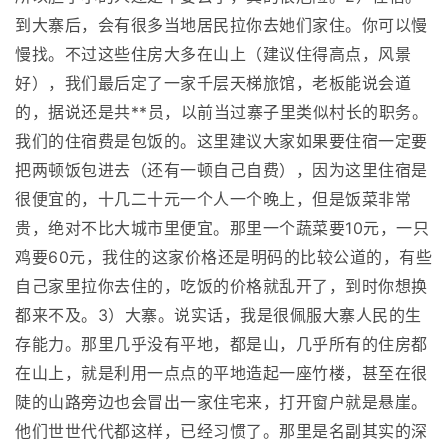
到大寨后，会有很多当地居民拉你去她们家住。你可以慢
慢找。不过这些住房大多在山上（建议住得高点，风景
好），我们最后定了一家千层天梯旅馆，老板能说会道
的，据说还是共**员，以前当过寨子里类似村长的职务。
我们的住宿费是包饭的。这里建议大家如果要住宿一定要
把两顿饭包进去（还有一顿自己自费），因为这里住宿是
很便宜的，十几二十元一个人一个晚上，但是饭菜非常
贵，绝对不比大城市里便宜。那里一个蔬菜要10元，一只
鸡要60元，我住的这家价格还是明码的比较公道的，有些
自己家里拉你去住的，吃饭的价格就乱开了，到时你想换
都来不及。3）大寨。说实话，我是很佩服大寨人民的生
存能力。那里几乎没有平地，都是山，几乎所有的住房都
在山上，就是利用一点点的平地造起一座竹楼，甚至在很
陡的山路旁边也会冒出一家住宅来，打开窗户就是悬崖。
他们世世代代都这样，已经习惯了。那里是名副其实的深