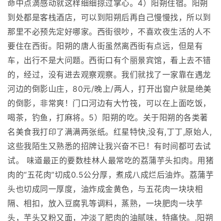
命中点滴感动就这样细细掠过掌心。4）阳朔住宿。阳朔
到处都是客栈酒店，可以到阳朔后再自己慢慢找，所以到
那里不必预先定好哪家。西街很吵，不喜欢夜生活的人不
要住在西街。阳朔的唐人街虽然离西街有点远，但是有
车，出行不是大问题。西街口有个丽景宾馆，看上去不错
的，经过，没有进去观察观察。我们就找了一家靠在遇龙
河边的倒影山庄，80元/晚上/两人，打开出窗户就是绝美
的倒影，非常爽！门口河边有大竹筏，可以在上面吃饭，
喝茶，钓鱼，打麻将。5）阳朔的吃。关于阳朔的各类著
名美食我打印了满满两张纸。红星特快,没有,丁丁,原始人,
这些我陌生又熟悉的招牌让我兴奋不已！有时间都可去试
试。 味道最正的要数桂林人最常吃的荔蒲芋头扣肉。用猪
肉的“五花肉”切成0.5公分厚，煮成八成烂后油炸。荔蒲芋
头也切成同一厚度，油炸成金黄色，与五花肉一块块相
隔、相扣，放入豆腐乳等调料，蒸熟，一块肥肉一块芋
头，芋头又粉又面，冲淡了肥肉的油腻味，特痛快。.阳朔