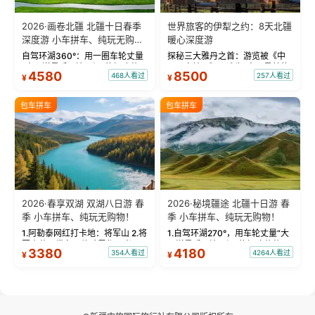
2026·画卷北疆 北疆十日春季
世界旅客的伊犁之约：8天北疆
深度游 小车拼车、纯玩无购
暖心深度游
物！
自驾环湖360°：用一圈车轮丈量
探秘三大雅丹之首：游览被《中
“大西洋最后一滴眼泪”的极致蔚
国国家地理》评选为“中国最美的
4580
8500
468人看过
257人看过
¥
¥
蓝。 赛湖旅拍：甄选多款风格服
三大雅丹”第一名的克拉玛依魔鬼
饰，9张精修美照，定格赛里木湖
城。 中国第一村：探访仅存的图
绝美瞬间。 赛湖坦克300跟车视
瓦人最大村落——禾木村，欣赏
包车拼车
包车拼车
频：专业摄影师...
晨雾与小木...
2026·春享双湖 双湖八日游 春
2026·秘境疆途 北疆十日游 春
季 小车拼车、纯玩无购物！
季 小车拼车、纯玩无购物！
1.阿勒泰网红打卡地：将军山 2.将
1.自驾环湖270°，用车轮丈量“大
军山落日缆车，体验雪都风光 3.
西洋最后一滴眼泪”的极致蔚蓝，
3380
4180
354人看过
4264人看过
¥
¥
将军山，夕阳派对，蹦迪party 4.
让雪山、花海与深邃湖水在转弯
自驾赛里木湖360°环湖 5.二进赛
间连成自由的画卷。 2.特别赠送
湖随心游，邂逅湖畔日出浪漫...
那拉提景区3公里内，落地窗三钻
民宿 3.那...