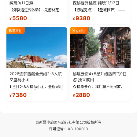
纯玩9/11日游
探秘世外桃源·纯玩11/13日
【海拔递进式体验】-先游林芝
【行程亮点】 【圣城拉萨】——
(2900米)再访拉萨(3650米)，亲
带上信心与信仰去西藏，行吟拉
5580
9380
¥
¥
测 99%游客零高反 。 【贴心保
萨，感受这座城与生俱来的与众
障】-全程配备便携式制氧机，高
不同！ 【布达拉宫】——集宫殿
反根本不是事儿 ！ 【无人机航
城堡寺院于一体的宏伟建筑，是
散客拼团
独立成团
拍】-雪山/圣湖/...
西藏最完整的古代...
2026逐梦西藏全景线2-8人航
秘境云南4+5星升级版四飞9日
空座椅小团
游 独立成团
1.主打2-8人精品小团，全程采用
◇精华景点：我们将不同民族、
9座航空座椅车型（360度环抱式
不同地域、不同风格的三座古城
7380
2880
¥
¥
座舱），提供VIP级别的舒适出行
—【大理古城、丽江古城、香格
体验 。供氧保障： 2.全程入住舒
里拉、野象谷】呈现给您！...
适型含氧酒店（低海拔的索松村
和林芝除外），并贴心赠...
©新疆中旅国际旅行社有限公司版权所有
许可证号:L-XB-100013