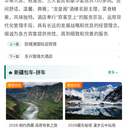
华单人房、标准房、三人套房和豪华套房共130多间。房
间舒适、温馨、典雅；“龙皇阁”酒楼名厨主理，菜食精
美，风味独特。酒店奉行“宾客至上”的服务宗旨，运用现
代化管理手段，具有长远的发展战略和优良的经营理念，
竭诚为各方宾客提供热忱、周到细致和完善的服务.
防城港国际迎宾馆
上一篇
东兴银海大酒店
下一篇
🔥 新疆包车-拼车
更多 >
散客拼团
散客拼团
2026·相约西藏·高原有氧之旅
2026藏东秘境 漫步云中仙境·