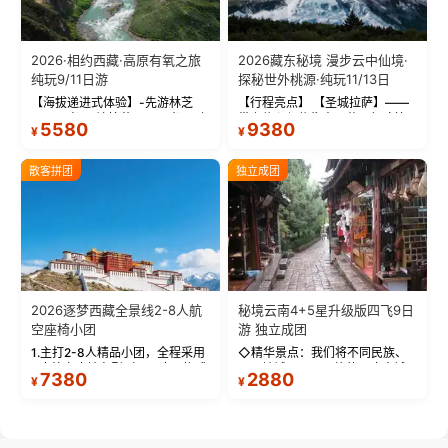
2026·相约西藏·高原有氧之旅
2026藏东秘境 漫步云中仙境·
纯玩9/11日游
探秘世外桃源·纯玩11/13日
【海拔递进式体验】-先游林芝
【行程亮点】 【圣城拉萨】——
(2900米)再访拉萨(3650米)，亲
带上信心与信仰去西藏，行吟拉
5580
9380
¥
¥
测 99%游客零高反 。 【贴心保
萨，感受这座城与生俱来的与众
障】-全程配备便携式制氧机，高
不同！ 【布达拉宫】——集宫殿
反根本不是事儿 ！ 【无人机航
城堡寺院于一体的宏伟建筑，是
散客拼团
独立成团
拍】-雪山/圣湖/...
西藏最完整的古代...
2026逐梦西藏全景线2-8人航
秘境云南4+5星升级版四飞9日
空座椅小团
游 独立成团
1.主打2-8人精品小团，全程采用
◇精华景点：我们将不同民族、
9座航空座椅车型（360度环抱式
不同地域、不同风格的三座古城
7380
2880
¥
¥
座舱），提供VIP级别的舒适出行
—【大理古城、丽江古城、香格
体验 。供氧保障： 2.全程入住舒
里拉、野象谷】呈现给您！...
适型含氧酒店（低海拔的索松村
和林芝除外），并贴心赠...