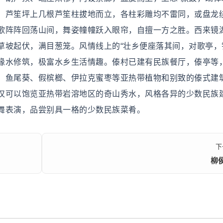
。芦笙坪上几根芦笙柱拔地而立，各柱彩雕均不雷同，或盘龙
歌阵阵回荡山间，舞姿幢幢跃入眼帘，自擅一方之胜。西来镜
草坡起伏，满目葱笼。风情线上的“壮乡便座落其间，对歌亭，
缘水修筑，极富水乡生活情趣。傣村已建有民族餐厅，傣亭等
、鱼尾葵、假槟榔、伊拉克蜜枣等亚热带植物和别致的傣式建
仅可以饱览亚热带岩溶地区的奇山秀水，风格各异的少数民族
舞表演，品尝别具一格的少数民族菜肴。
下
柳