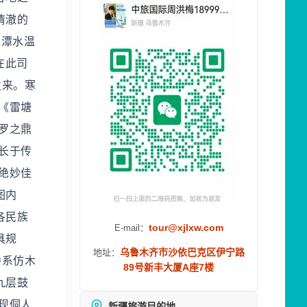
清澈的
二潭水温
在此司
发来。寒
《雷塘
罗之鼎
长于传
绝妙佳
图内
各民族
tour@xjlxw.com
E-mail：
具规
乌鲁木齐市沙依巴克区伊宁路
地址：
桥系仿木
89号新丰大厦A座7楼
九层鼓
现侗人
新疆旅游目的地