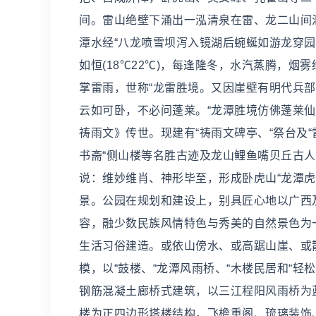
间。雷山绝壁下涌出一泓清泉在雷、龙二山间汇
潭水经“八龙喷雪坝泻入镜湖后蜿蜒如游龙穿
如恒(18℃22℃)，每逢隆冬，水汽蒸腾，
掌雷雨，世称“龙雷胜境。又因崖壁有明代兵
云如可卧，不必问蓬莱。“龙潭胜境仿佛蓬莱
祷雨文》传世。现建有“祷雨文碑亭、“祭台及
书斋“侧山楼等名胜古迹及龙山鲤鱼嘴贝丘古
说：维妙维肖、神形毕至，形成卧虎山“龙潭虎
景。公园在规划和建设上，别具匠心地以广西
容，融少数民族风情特色与秀美的自然景色为
生活习俗建造。或依山傍水、或高踞山崖、或
模，以“鼓楼、“龙潭风雨桥、“木楼民居和“
钢筋混凝土廊桥式建筑，以三江程阳风雨桥为
楼为正四边形塔楼结构，飞檐重阁、琉璃装饰