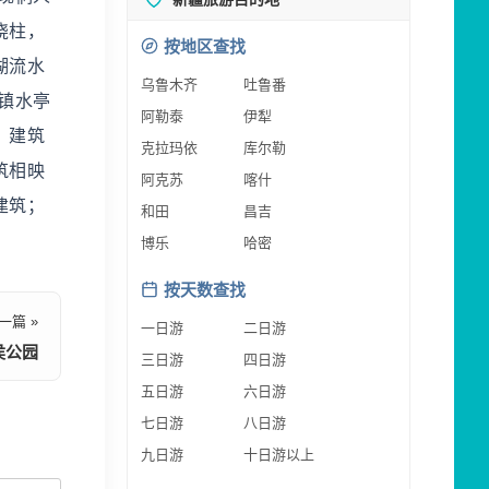
绕柱，
按地区查找
湖流水
乌鲁木齐
吐鲁番
镇水亭
阿勒泰
伊犁
，建筑
克拉玛依
库尔勒
筑相映
阿克苏
喀什
建筑；
和田
昌吉
博乐
哈密
按天数查找
一篇 »
一日游
二日游
侯公园
三日游
四日游
五日游
六日游
七日游
八日游
九日游
十日游以上