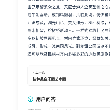
击鼓示警聚众之意，又应合游人登高望远之心
或牛轭垂悬，或锦鸡翘羽，凡临此境，仿佛笙
汇渊成薮，湖光山色，美女迫形，桃红柳绿，
隔水相望，榕树桥形动人。千栏式建筑壮民居
多以徒坡屋面见长。村内竹篱环绕，绿草如茵
成辉，形成一派南国风光。到龙潭公园游览不
还可以欣赏民族村寨内多姿多彩的少数民族歌
« 上一篇
桂林愚自乐园艺术园
用户问答