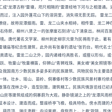
成“龙潭古称“雷塘，咫尺相隔的“雷潭经地下河与之相潜通。
园而过，注入园外蓬花山下的溶洞里，消失得无影无踪。 雷龙
烟雾缭绕，故称双潭烟雨。雷、龙二山夹水相峙，相传雷、龙二神
部右侍郎，柳州八贤之一的张摩崖石刻诗“山下清泉出，林间百
仙境。唐代著名文学家、柳州刺史柳宗元曾为民祷雨于此，著有
“雷塘庙等纪念性建筑，此外尚有张垂钓遗址“张钓台。明代名士
人类遗址。雷龙二山之外，园内诸峰均具胜名，或擅以形似，或
跃、牧童山“牧童横笛，仰狮山“青狮戏珠、美女峰“美女照镜等
及我国南方少数民族多姿多彩的民族建筑、风物民俗为主要造
一体。壮乡、瑶山、苗岭、侗寨傣村等少数民族风景村寨均依
散落在茂林之中，造型别致，建筑精工。民族风情游览线已初
轻松山房等建筑组成的侗寨蔚为大观。静卧镜湖之上的“龙潭风雨
蓝本设计、建造而成。整座桥亭飞檐，极具特色。傍水而建的
、葫芦顶、端庄肃穆；内设景廊，盘旋而上，上悬“款鼓，既体