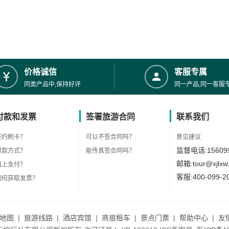
价格诚信
客服专属
同类产品中,保持好评
同一产品,同一客服
付款和发票
签署旅游合同
联系我们
签约刷卡？
可以不签合同吗？
意见建议
监督电话:156099
付款方式？
能传真签合同吗？
邮箱:tour@xjlxw
网上支付？
客服:400-099-2
如何获取发票？
地图
|
旅游线路
|
酒店宾馆
|
商旅租车
|
景点门票
|
帮助中心
|
友