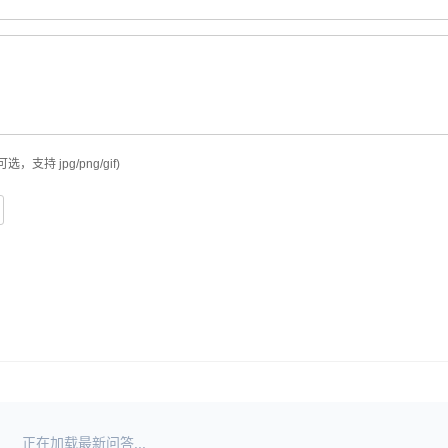
可选，支持 jpg/png/gif)
正在加载最新问答...