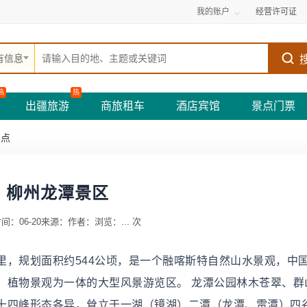
我的账户
经营许可证
有信息
热
热
出疆旅游
商旅租车
酒店宾馆
景点门票
景点
柳州龙潭景区
间：06-20
来源：
作者：
浏览：
...
次
里，规划面积约544公顷，是一个融喀斯特自然山水景观，中
、植物景观为一体的大型风景游览区。 龙潭公园林木苍翠、群
十四峰形态各异，耸立于一湖（镜湖）二潭（龙潭、雷潭）四