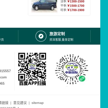
淡季:
￥1300-1500
平季:
￥1500-1700
旺季:
￥1700-1900
旅游定制
专员
资深客服,量身定制
15557
.com
065
情链接
|
意见建议
|
sitemap