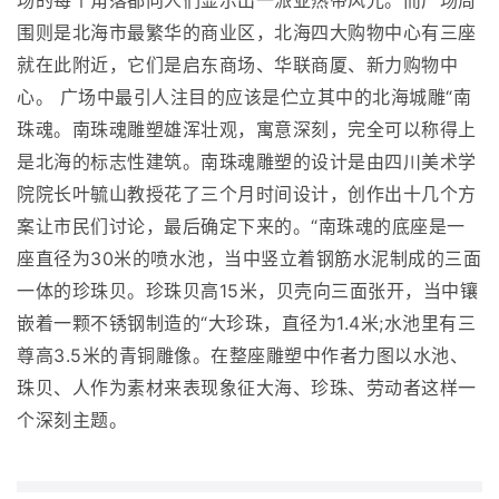
场的每个角落都向人们显示出一派亚热带风光。而广场周
围则是北海市最繁华的商业区，北海四大购物中心有三座
就在此附近，它们是启东商场、华联商厦、新力购物中
心。 广场中最引人注目的应该是伫立其中的北海城雕“南
珠魂。南珠魂雕塑雄浑壮观，寓意深刻，完全可以称得上
是北海的标志性建筑。南珠魂雕塑的设计是由四川美术学
院院长叶毓山教授花了三个月时间设计，创作出十几个方
案让市民们讨论，最后确定下来的。“南珠魂的底座是一
座直径为30米的喷水池，当中竖立着钢筋水泥制成的三面
一体的珍珠贝。珍珠贝高15米，贝壳向三面张开，当中镶
嵌着一颗不锈钢制造的“大珍珠，直径为1.4米;水池里有三
尊高3.5米的青铜雕像。在整座雕塑中作者力图以水池、
珠贝、人作为素材来表现象征大海、珍珠、劳动者这样一
个深刻主题。