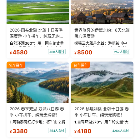
2026·画卷北疆 北疆十日春季
世界旅客的伊犁之约：8天北疆
深度游 小车拼车、纯玩无购
暖心深度游
物！
自驾环湖360°：用一圈车轮丈量
探秘三大雅丹之首：游览被《中
“大西洋最后一滴眼泪”的极致蔚
国国家地理》评选为“中国最美的
4580
8500
468人看过
257人看过
¥
¥
蓝。 赛湖旅拍：甄选多款风格服
三大雅丹”第一名的克拉玛依魔鬼
饰，9张精修美照，定格赛里木湖
城。 中国第一村：探访仅存的图
绝美瞬间。 赛湖坦克300跟车视
瓦人最大村落——禾木村，欣赏
包车拼车
包车拼车
频：专业摄影师...
晨雾与小木...
2026·春享双湖 双湖八日游 春
2026·秘境疆途 北疆十日游 春
季 小车拼车、纯玩无购物！
季 小车拼车、纯玩无购物！
1.阿勒泰网红打卡地：将军山 2.将
1.自驾环湖270°，用车轮丈量“大
军山落日缆车，体验雪都风光 3.
西洋最后一滴眼泪”的极致蔚蓝，
3380
4180
354人看过
4264人看过
¥
¥
将军山，夕阳派对，蹦迪party 4.
让雪山、花海与深邃湖水在转弯
自驾赛里木湖360°环湖 5.二进赛
间连成自由的画卷。 2.特别赠送