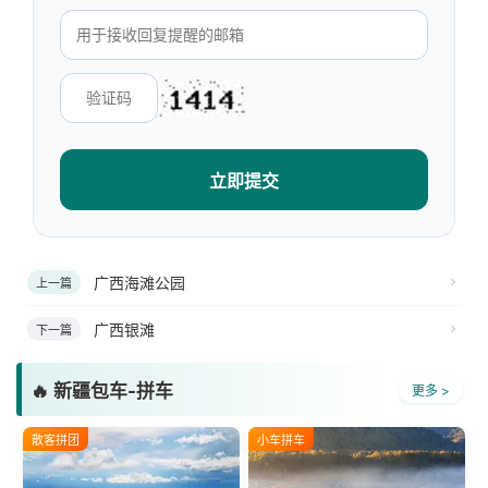
立即提交
广西海滩公园
上一篇
广西银滩
下一篇
🔥 新疆包车-拼车
更多 >
散客拼团
小车拼车