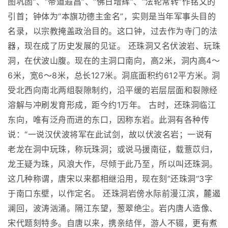
图巩固”、“帝道遐昌”、“佛日增辉”、“法轮常转”作铭文的
引首；钟体为“本旗功德主金名”，实则是当年军事头目的
名录，以宗教掩盖政治目的。这口钟，过去作为寺门的法
器，现在成了历史发展的见证。 还珠洞又名伏波岩、玩珠
洞，在伏波山腹。现在的主洞口南向，高2米，洞内高4～
6米，宽6～8米，总长127米。洞底面积约612平方米。洞
受北西向南北两组裂隙制约，沿平缓的岩层层面和裂隙经
溶解与冲刷发育形成，距今约1万年。 古时，还珠洞临江
东向，唯有泛舟而进的东口，因称东岩。此洞有各种传
说：“一说汉伏波将军在此试剑，故以伏波名岩；一说有
老龙在洞中玩珠，称玩珠洞；或说马援南征，载薏苡归，
龙王疑为珠，风浪大作，尽倾于此乃至，所以叫还珠洞。
这几种称谓，唐宋以来都相继沿用，现在刻”还珠洞“3字
于南口东壁，以作定名。 还珠洞岩傍水际前漫江滨，麓遏
澜回，波涛汹涌。隔江东望，葱翠绝尘。岩内唐人造像、
宋代题刻特多。自唐以来，携亲结伴，游人不辍，更有煮