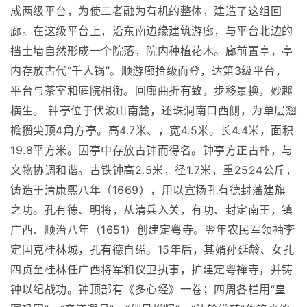
成两级平台，为使二者融为有机的整体，建造了这组回
廊。在这级平台上，沿东南边缘建筑游廊，与平台北边的
挡土墙自然形成一个院落，院内种植花木。廊前置亭，亭
内存放古代“千人锅”。顺游廊拾级而登，达第3级平台，
平台与茶室和庭院相衔。回廊曲折有致，步移景换，妙趣
横生。 钟亭位于伏波山南麓，还珠洞南口西侧，为单层翘
檐攒尖顶4角方亭。高4.7米、，宽4.5米。长4.4米，面积
19.8平方米。因亭中存放古钟而得名。钟亭方正古朴，与
文物协调和谐。古铁钟高2.5米，径1.7米，重2524公斤，
铸造于清康熙八年（1669），用以宣扬孔有德封藩建旗
之功。孔有德、明将，从清兵入关，有功、封定南王，镇
广西、顺治八年（1651）创建定粤寺。翌年农民军领袖李
定国克桂林城，孔有德自缢。15年后，其婿孙延龄、女孔
四贞至桂林任广西将军和仪卫执事，扩建定粤禅寺，并铸
钟以纪战功。钟顶部有《多心经》一卷；四周各栏用“皇