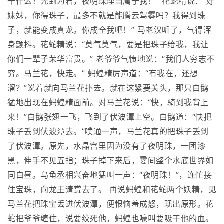
干什么？先到为君，夜明珠理当属于我！” 花蛇精说：“好
妹妹，你得珠子，最多不就是能腾云驾雾吗？我得到珠
子，就能变成真龙。你成全我吧！” 马老汉听了，气得浑
身颤抖。花蛇精说：“莫气莫气，要是把珠子给我，我让
你们一辈子荣华富贵。” 老爷爷气愤地说：“我们人穷志不
穷。马兰花，快走。” 蚂蝗精厉声道：“有我在，还想
溜？”说着就向马兰花扑去。就在这紧要关头，那只白鹅
猛地出现在蚂蝗精面前。对马兰花说：“快，骑到我背上
来！”白鹅张翅一飞，飞到了伏波潭上空。白鹅道：“快把
珠子丢到伏波潭去。”噗通一声，马兰花真的把珠子丢到
了伏波潭。原先，水晶宫里因为没有了夜明珠，一团漆
黑，伸手不见五指；珠子掉下来后，霎间整个水底世界如
同白昼。乌龟丞相兴奋地猛叫一声：“夜明珠！”，连忙接
住宝珠，向龙王请赏去了。 再说蚂蝗和花蛇两个妖精，见
马兰花把珠宝丢进伏波潭，便恨恼羞成怒，现出原形。花
蛇把爷爷缠住，说要绞死他，蚂蝗也嚎叫要吸干他的血。