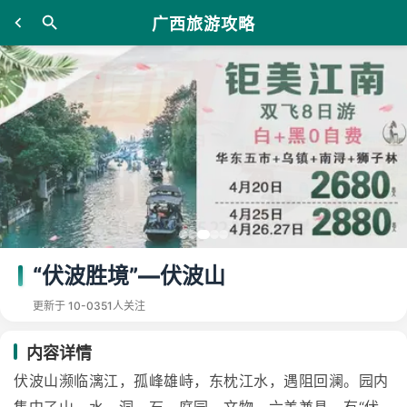
广西旅游攻略
“伏波胜境”—伏波山
更新于 10-03
51人关注
内容详情
伏波山濒临漓江，孤峰雄峙，东枕江水，遇阻回澜。园内