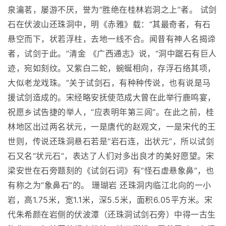
泉瀹茗，屡游不厌，誉为“胜绝在桂林岩洞之上”者。 试剑
石在伏波山还珠洞中，明《赤雅》载：“其最奇者，有石
悬空而下，状若浮柱，去地一线不合。闻昔有神人名揭谛
者，试剑于此。”清金 《广西通志》说，“洞中踞石有巨人
迹，宛如刻纹。又紫白二蛇，蜿蜒相向，存浮石络其项，
大似老龙戏珠。”关于试剑石，有种种传说，也有说是马
援试剑造成的。宋经略安抚使范成大曾在此举行鹿鸣宴，
祝愿乡试告捷的举人，“应表明年第三闾”。在此之前，桂
林地区出过两名状元，一是唐代的赵观文，一是宋代的王
世则，传说还珠洞悬石若是“岩石连，出状元”，所以试剑
石又名“状元石”，表达了人们对多出良才的美好愿望。宋
梁安世在石旁题刻的《试剑石词》有“怪石虚悬象鼻”，也
有称之为“象鼻石”的。 珊瑚岩 还珠洞内临江北向的一小
岩，高1.75米，宽1.1米，深5.5米，面积6.05平方米。宋
代朱希颜在岩侧的伏波潭（还珠洞试剑石旁）中得一古生