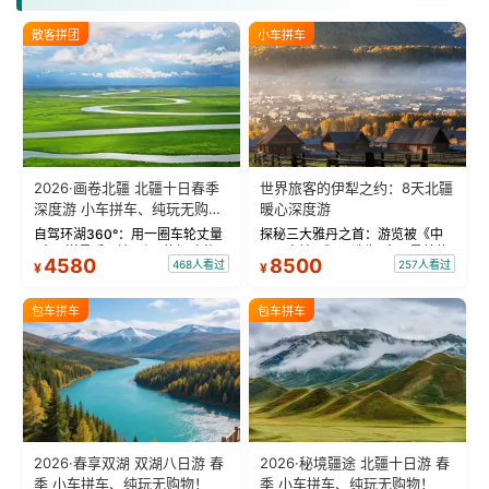
散客拼团
小车拼车
2026·画卷北疆 北疆十日春季
世界旅客的伊犁之约：8天北疆
深度游 小车拼车、纯玩无购
暖心深度游
物！
自驾环湖360°：用一圈车轮丈量
探秘三大雅丹之首：游览被《中
“大西洋最后一滴眼泪”的极致蔚
国国家地理》评选为“中国最美的
4580
8500
468人看过
257人看过
¥
¥
蓝。 赛湖旅拍：甄选多款风格服
三大雅丹”第一名的克拉玛依魔鬼
饰，9张精修美照，定格赛里木湖
城。 中国第一村：探访仅存的图
绝美瞬间。 赛湖坦克300跟车视
瓦人最大村落——禾木村，欣赏
包车拼车
包车拼车
频：专业摄影师...
晨雾与小木...
2026·春享双湖 双湖八日游 春
2026·秘境疆途 北疆十日游 春
季 小车拼车、纯玩无购物！
季 小车拼车、纯玩无购物！