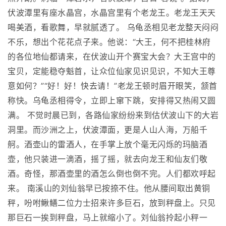
伏波潭里有座水晶宫，水晶宫里有个老龙王。老龙王天天
喝美酒，看歌舞，早就腻透了。 乌龟丞相见老龙整天闷闷
不乐，想出个花花点子来。他说：“大王，何不把桂林府
的各位地仙都请来，在伏波山开个赛宝大会？大王宫中的
宝贝，定能稳夺魁首，让众位仙家见识见识，不知大王尊
意如何？”“好！好！快去请！”老龙王顿时眉开眼笑，颔首
称快。乌龟丞相得令，立即上窜下跳，安排得又热闹又圆
满。 不觉时晨已到，各路仙家纷纷来到估伏波山下的大岩
洞里。而沙洲之上，伏波潭面，更是人山人海，万船千
舸。酒壶山的雷酒人，在手掌上放个毫无闪烁的玛脑酒
壶，他只装进一滴酒，摇了摇，就去向龙王和仙友们敬
酒。奇怪，那酒壶里的酒怎么倒也倒不完。人们都欢呼起
来。 南溪山的刘仙翁早已按捺不住。他从腰间取出黄铜
秤，吩咐鳅鳝二位力士招来许多巨石，放到秤盘上。只见
那巨石一挨到秤盘，马上就缩小了。刘仙翁拎起小秤一