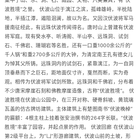
集中了山、水、洞、石、庭园、文物、六美兼具，有“伏
波胜境”之誉。 伏波山位于漓江之滨，孤峰雄峙，半枕陆
地，半插江潭，遏阻洄澜，故以为名。又因汉伏波将军马
援南征经此，有远珠伏波传闻得名。唐时山上曾建有伏波
将军庭。现有癸水亭、听涛阁、半山亭、远珠洞、试剑
石、千佛岩、珊瑚岩等名胜，还有一口重1000余公斤的”
千人锅“和重2700多公斤的大钟，为清定南王孔有德女儿
为悼其父所铸。远珠洞内的试剑石，紧靠漓江，为一自洞
顶垂悬而下之巨石，距地面仅寸许，戛然而断，实为奇
观。相传为伏波将军试剑所致。远珠洞和千佛岩，分布着
不少唐宋摩崖石刻和佛教摩崖造像，古称“伏波胜境”。 伏
波胜境在伏波山公园中，在三开对称、硬脊斜坡、黄琉璃
瓦盖的仿古牌坊建筑。主体建筑上有楚图南书“伏波晚棹”
的匾额：4根主柱上挂着张安治撰书的264字长联。“伏波
胜境”丰富了园容，并起点景的作用。 伏波回廊 在伏波山
第2级平台上，为“凵”形游廊建筑，伏波山前的土坡，形