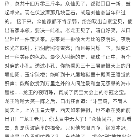
称，总共十四万零三斤半。众仙见了，都觉耳目一新，鼓
起掌来。现在伏波潭那几块巨石，就是刘仙翁当年秤过
的。 接下来，众仙家都不肯示弱，纷纷取出自家宝贝，使
出看家本领，要决一雌雄。老龙王见了，暗自好笑，从口
里吐出一件宝贝来。原来是一颗硕大无比的夜明珠。夜明
珠光芒四射，把洞府照得雪亮；而且每闪烁一下，就变幻
出一种美丽的色彩。最令人叫绝的是，那珠子正中，有个
对穿的小孔。透过小孔，你能看见三十三层离恨天上的丹
墀仙阙，玉宇琼楼；能听到十八层地狱里十殿阎王睡觉的
鼾声；能所欣赏到万里之外的人间胜景和虚无缥缈的海市
蜃楼……龙王的夜明珠，真成了赛宝大会上的夺冠之宝。
龙王哈哈大笑一阵之后，口出狂言道：“斗宝嘛，不管人
间天上，上界玉皇大帝，西天如来佛祖，也不敢在我面前
出丑！”“龙王老儿，你太目中无人了！”众仙闻声，定眼看
去，却是伏波庙里的揭帝。只见他怒眼圆睁，钢发冲冠，
原来是乌龟丞相忙昏了头，忘请他了。 揭帝“刷”地拔出宝