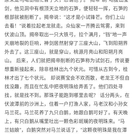
剑，他见洞中有根顶天立地的石笋，便轻轻一挥，石笋的
根部就被削断了。揭帝说：“这才是小试锋芒。你们上山
去看！”说着拉起老龙就走。众仙家一齐腾云驾雾，来到
伏波山顶。揭帝取出一只大铁弓，拉个满月，“铛”地一声
天崩地裂的巨响，神剑居然射穿了三座大山，飞到阳朔界
外去了。这三座山，就是穿山，桃源月亮山和阳朔月亮
山。 后来，人们就把揭帝削断的石笋称为试剑石，传说要
想重新接起来，除非桂林出九个状元。可惜从古到今，桂
林才出了七个状元。 却说赛宝会不欢而散，老龙王不但自
找没趣，而且在忙乱中把夜明珠给弄丢了。他们四处寻
找，就是找不到。那珠子能跑到哪里去呢？ 话分两头，在
伏波潭前的沙洲上，住着一户打渔人家，马老汉和小孙女
马兰花。马兰花养了九只白鹅，她跟白鹅可好了。有天晚
上，有只白鹅从嘴里吐出一颗色彩斑斓的夜明珠来。“马
兰姑娘”，白鹅突然对马兰说话了，“这颗夜明珠是我在潭