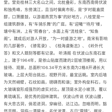
堂。堂处桂林三大名山之间，北枕叠彩，东南西南倚伏波
和独秀峰，东傍漓江，且当时偏离市街，是“岁时栽盍提
醪，口箫腰鼓，以游遨燕赏为事”的好地方，八桂堂是一
组建筑群体，有“车骑乐舞”的广庭，有“迎曦”“待月”楼，
塘中有洲，上有“熙春台”，水面上有“流桂泉”、“知鱼
阁”。建成后对游人开放，“为一时盛游之地”。南宋有影响
的几部著作，《骖鸾录》、《桂海虞衡志》、《岭外代
答》和文人题刻等都有记录。 听涛阁 在伏波山东南石崖
上，建于1964年，是依山贴崖而建的2层坡顶楼阁，用以
接待、观景。总面积106.34平方米东南为2格8开通长大
玻璃，上层大阳台挑出，视野开阔，最宜远眺。室内后墙
为天然峭壁，石纹如画，磅礴而和谐；室外构垒料石，与
大玻璃窗形成强烈的虚实对比。屋顶是水泥小坡顶，覆以
黄琉璃瓦，是优秀的园林建筑。 伏波山传说 伏波山腰，
有大悲古洞，倘若进洞，穿幽径、达江边。忽暗而明，豁
然开朗。洞临一潭碧水，名伏波潭，古日“蓉镜”。据说，