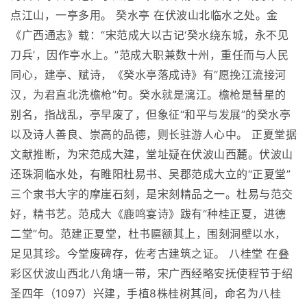
点江山，一亭多用。 癸水亭 在伏波山北临水之处。金
《广西通志》载：“宋范成大以古记‘癸水绕东城，永不见
刀兵’，因作亭水上。”范成大职兼数十州，重任而与人民
同心，建亭、赋诗，《癸水亭落成诗》有“愿挽江流接河
汉，为君直北洗檐枪”句。癸水就是漓江。檐枪是彗星的
别名，指战乱，亭早废了，但象征“和平与发展”的癸水亭
以及诗人善良、崇高的品德，则长驻游人心中。 正夏堂据
文献推断，为宋范成大建，堂址疑在伏波山西麓。伏波山
还珠洞临水处，有睢阳杜易书、吴郡范成大立的“正夏堂”
三个隶书大字的摩崖石刻，是宋刻精品之一。杜易与范交
好，精书艺。范成大《鹿鸣宴诗》跋有“种桂正夏，进德
二堂”句。范建正夏堂，杜书匾额其上，围刻洞壁以水，
足见其珍。今堂废碑存，佐考古建筑之证。 八桂堂 在叠
彩区伏波山西北八角塘一带，宋广西经略安抚使程节于绍
圣四年（1097）兴建，手植8株桂树其间，命名为八桂