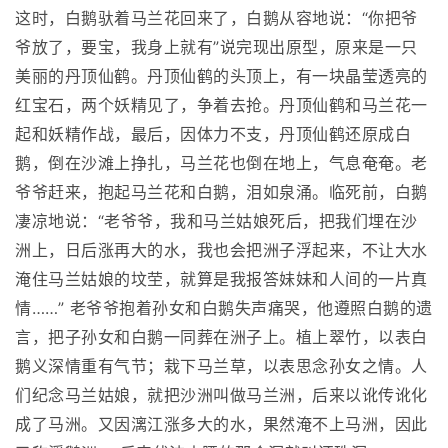
这时，白鹅驮着马兰花回来了，白鹅从容地说：“你把爷
爷放了，要宝，我身上就有”说完现出原型，原来是一只
美丽的丹顶仙鹤。丹顶仙鹤的头顶上，有一块晶莹透亮的
红宝石，两个妖精见了，争着去抢。丹顶仙鹤和马兰花一
起和妖精作战，最后，因体力不支，丹顶仙鹤还原成白
鹅，倒在沙滩上挣扎，马兰花也倒在地上，气息奄奄。老
爷爷赶来，抱起马兰花和白鹅，泪如泉涌。临死前，白鹅
凄凉地说：“老爷爷，我和马兰姑娘死后，把我们埋在沙
洲上，日后涨再大的水，我也会把洲子浮起来，不让大水
淹住马兰姑娘的坟茔，就算是我报答妹妹和人间的一片真
情……” 老爷爷抱着孙女和白鹅失声痛哭，他遵照白鹅的遗
言，把子孙女和白鹅一同葬在洲子上。植上翠竹，以表白
鹅义深情重有气节；栽下马兰草，以表思念孙女之情。人
们纪念马兰姑娘，就把沙洲叫做马兰洲，后来以讹传讹化
成了马洲。又因漓江涨多大的水，果然淹不上马洲，因此