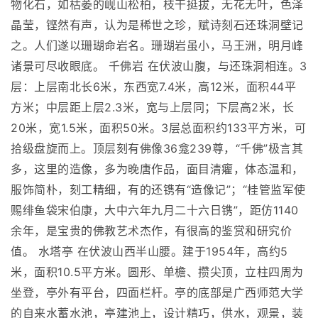
物化石，如枯萎的岘山松柏，枝干挺拔，无花无叶，色泽
晶莹，铿然有声，认为是稀世之珍，赋诗刻石还珠洞壁记
之。人们遂以珊瑚命岩名。珊瑚岩虽小，马王洲，明月峰
诸景可尽收眼底。 千佛岩 在伏波山腹，与还珠洞相连。3
层：上层南北长6米，东西宽7.4米，高12米，面积44平
方米；中层距上层2.3米，宽与上层同；下层高2米，长
20米，宽1.5米，面积50米。3层总面积约133平方米，可
拾级盘旋而上。顶层刻有佛像36龛239尊，“千佛”极言其
多，这里的造像，多为晚唐作品，面目清癯，体态温和，
服饰简朴，刻工精细，有的还镌有“造像记”；“桂管监军使
赐绯鱼袋宋伯康，大中六年九月二十六日镌”，距仿1140
余年，是宝贵的佛教艺术杰作，有很高的鉴赏和研究价
值。 水塔亭 在伏波山西半山腰。建于1954年，高约5
米，面积10.5平方米。圆形、单檐、攒尖顶，立柱四周为
坐登，亭外有平台，四面栏杆。亭的底部是广西师范大学
的自来水蓄水池，亭建池上，设计精巧，供水，观景，装