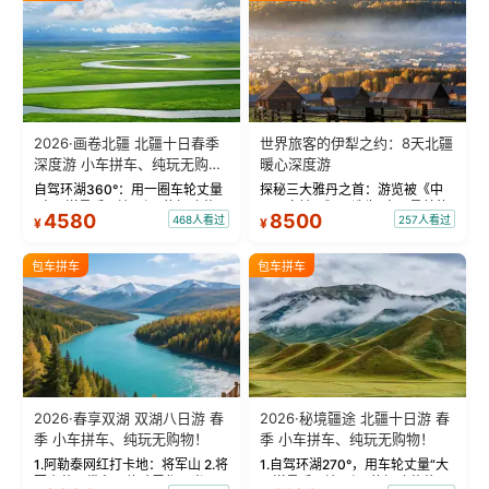
2026·画卷北疆 北疆十日春季
世界旅客的伊犁之约：8天北疆
深度游 小车拼车、纯玩无购
暖心深度游
物！
自驾环湖360°：用一圈车轮丈量
探秘三大雅丹之首：游览被《中
“大西洋最后一滴眼泪”的极致蔚
国国家地理》评选为“中国最美的
4580
8500
468人看过
257人看过
¥
¥
蓝。 赛湖旅拍：甄选多款风格服
三大雅丹”第一名的克拉玛依魔鬼
饰，9张精修美照，定格赛里木湖
城。 中国第一村：探访仅存的图
绝美瞬间。 赛湖坦克300跟车视
瓦人最大村落——禾木村，欣赏
包车拼车
包车拼车
频：专业摄影师...
晨雾与小木...
2026·春享双湖 双湖八日游 春
2026·秘境疆途 北疆十日游 春
季 小车拼车、纯玩无购物！
季 小车拼车、纯玩无购物！
1.阿勒泰网红打卡地：将军山 2.将
1.自驾环湖270°，用车轮丈量“大
军山落日缆车，体验雪都风光 3.
西洋最后一滴眼泪”的极致蔚蓝，