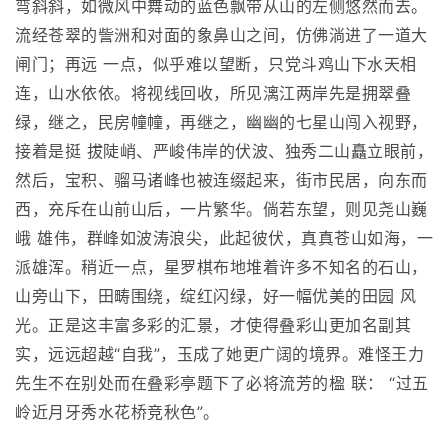
弯斜斜，如微风中舞动的蓝色飘带从山的左侧悠然而去。
流经苍翠的訾洲和对面的象鼻山之间，仿佛淌进了一道大
闸门；再远 一点，似乎难以望断，只党斗鸡山下水天相
连，山水依依。将视线回收，所见漓江两岸先是拥翠叠
绿，继之，民房幢幢，再继之，幽幽的七星山闯入视野，
接着是挺 拔陡峭、严峻伟岸的伏波、独秀二山矗立眼前，
然后，宝积、骝马诸峰也被连缀起来，街市民居，向东而
西，充斥在山前山后，一片繁华。倘若东望，则见尧山巍
峨 雄伟，群峰如波涛浪尖，此起彼伏，真真苍山如海，一
派雄浑。稍近一点，星罗棋布地堆着许多不知名的石山，
山旁山下，田畴围绕，绽红闪绿，好一幅优美的田园 风
光。正是这丰富多彩的汇景，才使得叠彩山更加名副其
实，远远超越“自我”，玉成了她更广阔的境界。难怪王力
先生不在别处而在叠彩亭题下了必将流芳的楹 联： “过五
岭近月牙秀水花桥竞秋色”。