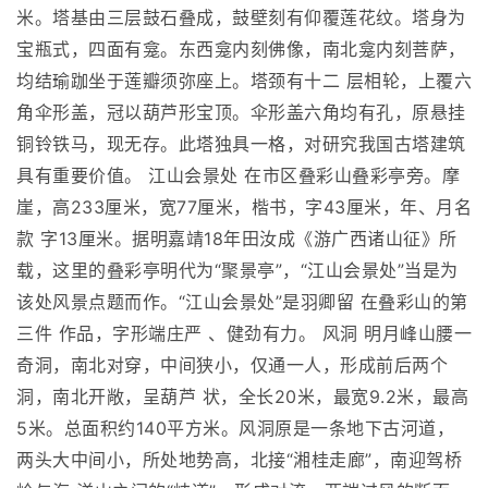
米。塔基由三层鼓石叠成，鼓壁刻有仰覆莲花纹。塔身为
宝瓶式，四面有龛。东西龛内刻佛像，南北龛内刻菩萨，
均结瑜跏坐于莲瓣须弥座上。塔颈有十二 层相轮，上覆六
角伞形盖，冠以葫芦形宝顶。伞形盖六角均有孔，原悬挂
铜铃铁马，现无存。此塔独具一格，对研究我国古塔建筑
具有重要价值。 江山会景处 在市区叠彩山叠彩亭旁。摩
崖，高233厘米，宽77厘米，楷书，字43厘米，年、月名
款 字13厘米。据明嘉靖18年田汝成《游广西诸山征》所
载，这里的叠彩亭明代为“聚景亭”，“江山会景处”当是为
该处风景点题而作。“江山会景处”是羽卿留 在叠彩山的第
三件 作品，字形端庄严 、健劲有力。 风洞 明月峰山腰一
奇洞，南北对穿，中间狭小，仅通一人，形成前后两个
洞，南北开敞，呈葫芦 状，全长20米，最宽9.2米，最高
5米。总面积约140平方米。风洞原是一条地下古河道，
两头大中间小，所处地势高，北接“湘桂走廊”，南迎驾桥