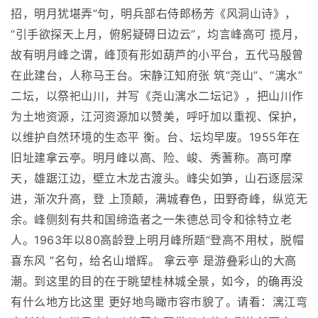
招，明月犹堪弄”句，明兵部右侍郎杨芳《风洞山诗》，
“引手欲探天上月，俯躬疑碍日边云”，均言峰高可 揽月，
故有明月峰之谓，峰顶有形如葫芦的小平台，五代马殷曾
在此建台，人称马王台。宋静江知府张 筑“尧山”、“漓水”
二坛，以祭祀山川，并写《尧山漓水二坛记》，把山川作
为土地资源，江河资源加以赞美，呼吁加以重视、保护，
以维护自然环境的生态平 衡。台、坛均早废。1955年在
旧址建拿云亭。明月峰以高、险、峻、秀蓍称。高可摩
天，雄踞江边，壁立木龙古渡头。峰尖如笋，山石逐层深
进，渐次升高，登 上顶颠，满城春色，田野奇峰，纵览无
余。峰侧刻有共和国缔造者之一朱德总司令和徐特立老
人。1963年以80高龄登上明月峰所题“登高不用杖，脱帽
喜东风 ”名句，给名山增辉。 拿云亭 是游叠彩山的大高
潮。到这里的目的在于眺望桂林城全景，如今，的确再没
有什么地方比这里 更好地鸟瞰市容市貌了。请看：漓江弯