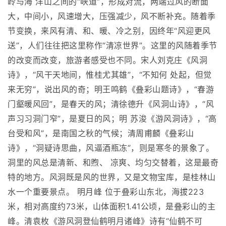
岭与海 洋山之间的“峡道”，形成对流，两端过风的断面
大，中间小，风速增大，压强减少，风不断补充。随着季
节变换，来风有清、和、暖、冷之别，因终年“风迎更风
送”，人们往往把这里称作“清凉世界”。这里的风随着季节
的改变而改变，旅游者感受也不同。宋人刘克庄《风洞
诗》，“风干天地间，惟桂尤其雄”，“不知何 处起，但觉
来无穷”，说出风的奇；明王鸣鹤《叠彩山题诗》，“春游
门壑暖风回”，是春天的风；清徐德升《风洞山诗》，“风
声习习洞门窄”，是夏日的风；明 苏浚《游风洞诗》，“高
台受和风”，是南国之秋的气候；清周甫麟《叠彩山
诗》，“洞疑诗思曲，风逼酒瓶冻”，则是寒冬的景象了。
洞里的风总是清新、和煦、 凉爽、均匀交替着，这是最奇
特的地方。风洞既是风的世界，又是文物宝库，是桂林山
水一个重要景点。 明月峰 位于叠彩山东北，海拔223
米，相对高度约73米，山体面积1.41公顷，是叠彩山的主
峰。清袁枚《游风洞登仙鹤明月诸峰》诗有“仙鹤不可