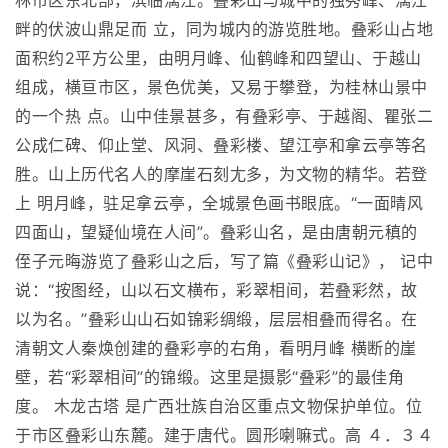
林市区东北部，滨临漓江。叠彩山与城中的独秀峰、漓江
畔的伏波山鼎足而 立，同为城内的游览胜地。叠彩山占地
面积约2平方公里，由明月峰、仙鹤峰和四望山、于越山
组成，横亘市区，景色优美，又易于攀登，为桂林山景中
的一个热 点。山中佳景甚多，有叠彩亭、于越阁、瞿张二
公成仁碑、仰止堂、风洞、叠彩楼、望江亭和拿云亭等名
胜。山上历代名人的摩崖石刻尢多，为文物的精华。若登
上 明月峰，驻足拿云亭，全城景色画书眼底。“一面晴风
四面山，望疑仙境在人间”。叠彩山名，是由唐朝元稹的
侄子元晦游览了叠彩山之后，写了篇《叠彩山记》， 记中
说：“按图经，山以石文横布，彩翠相间，若叠彩然，故
以为名。”叠彩山山石如锦彩绸缎，层层相叠而得名。在
清朝文人秦焕创建的叠彩亭的右角，看明月峰 横断的崖
壁，若“彩翠相间”的锦缎。这里是摄影“叠彩”的最佳角
度。 木龙古塔 是广西壮族自治区重点文物保护单位。位
于市区叠彩山东麓。建于唐代。圆形喇嘛式。高 ４．３４