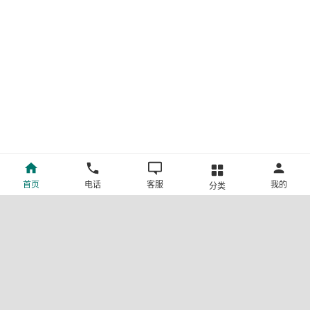
首页
电话
客服
我的
分类
©新疆中旅国际旅行社有限公司版权所有
许可证号:L-XB-100013
ICP备案号:新ICP备19001292号-4
新公网安备 65010302000123号