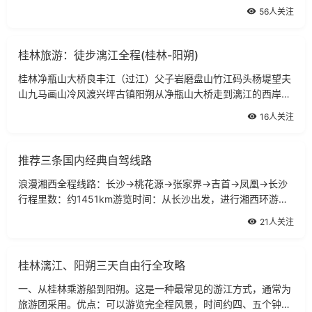
洲岛在北海市东南面的汪洋大海中，是广西第一大岛，距北海市
56人关注
36海里，由南至北长65公里，由东至
桂林旅游：徒步漓江全程(桂林-阳朔)
桂林净瓶山大桥良丰江（过江）父子岩磨盘山竹江码头杨堤望夫
山九马画山冷风渡兴坪古镇阳朔从净瓶山大桥走到漓江的西岸，
沿西岸一直向南，到
16人关注
推荐三条国内经典自驾线路
浪漫湘西全程线路：长沙→桃花源→张家界→吉首→凤凰→长沙
行程里数：约1451km游览时间：从长沙出发，进行湘西环游，
只要5天。适合车型：对汽车的要求不是很高，一般私家车都
21人关注
可。全程路况：总体路况不错，沿线风光
桂林漓江、阳朔三天自由行全攻略
一、从桂林乘游船到阳朔。这是一种最常见的游江方式，通常为
旅游团采用。优点：可以游览完全程风景，时间约四、五个钟