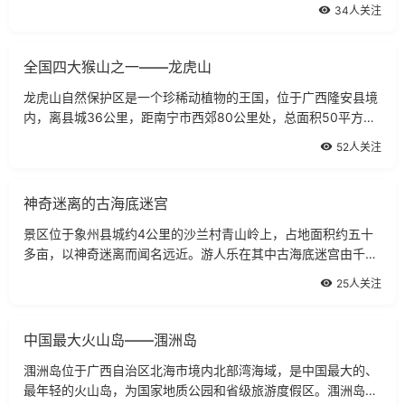
名”旅游景区1998年以来，容县以“三名”旅游开发为龙头，大力
34人关注
发展旅游业，实施“旅游旺县”
全国四大猴山之一——龙虎山
龙虎山自然保护区是一个珍稀动植物的王国，位于广西隆安县境
内，离县城36公里，距南宁市西郊80公里处，总面积50平方公
里。在这片植被覆盖率达97％的岩溶山区，有植物1147种，还
52人关注
有猕猴、黑叶猴、犀鸟、蟒、穿山甲等国
神奇迷离的古海底迷宫
景区位于象州县城约4公里的沙兰村青山岭上，占地面积约五十
多亩，以神奇迷离而闻名远近。游人乐在其中古海底迷宫由千百
块高3至5米、重达数吨的岩石构成，石壁呈鱼鳞状，石块与石块
25人关注
的间隙形成纵横交错、曲折迂回的数十
中国最大火山岛——涠洲岛
涠洲岛位于广西自治区北海市境内北部湾海域，是中国最大的、
最年轻的火山岛，为国家地质公园和省级旅游度假区。涠洲岛涠