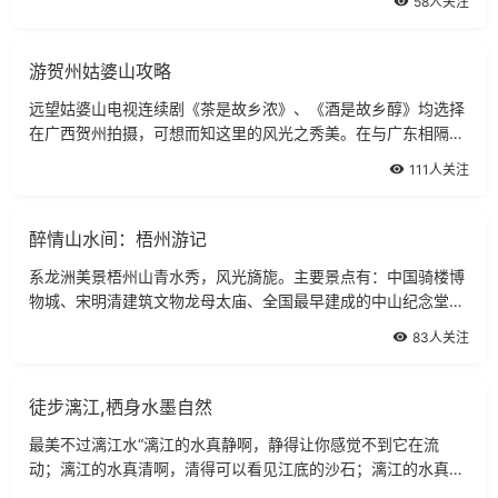
58人关注
太匆忙。在阳朔的酒店多住了几日，玩
游贺州姑婆山攻略
远望姑婆山电视连续剧《茶是故乡浓》、《酒是故乡醇》均选择
在广西贺州拍摄，可想而知这里的风光之秀美。在与广东相隔的
地方，有着这样的乡村风情，让人耳目一新。远望姑婆山电视连
111人关注
续剧《茶是故乡浓》、《酒是故乡醇
醉情山水间：梧州游记
系龙洲美景梧州山青水秀，风光旖旎。主要景点有：中国骑楼博
物城、宋明清建筑文物龙母太庙、全国最早建成的中山纪念堂、
被苏东坡赞誉为“鸳鸯秀水世无双”的鸳鸯江、自治区级风景名胜
83人关注
区白云山公园、佛教庙宇四恩寺、
徒步漓江,栖身水墨自然
最美不过漓江水“漓江的水真静啊，静得让你感觉不到它在流
动；漓江的水真清啊，清得可以看见江底的沙石；漓江的水真绿
啊，绿得仿佛那是一块无瑕的翡翠。”从小时候书本上的精彩描