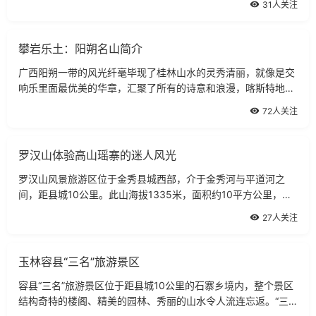
31人关注
述开始，漓江的这份水动美丽就深深埋
攀岩乐土：阳朔名山简介
广西阳朔一带的风光纤毫毕现了桂林山水的灵秀清丽，就像是交
响乐里面最优美的华章，汇聚了所有的诗意和浪漫，喀斯特地貌
更是让这一地区的奇峰突起、怪石嶙峋成为了享誉中外的桃源胜
72人关注
景，而就在阳朔县城方圆10公里内，
罗汉山体验高山瑶寨的迷人风光
罗汉山风景旅游区位于金秀县城西部，介于金秀河与平道河之
间，距县城10公里。此山海拔1335米，面积约10平方公里，山
上群峰林立、云封雾锁。远看峰浮云海、气势磅礴，近看怪石凌
27人关注
空、鬼斧神工，如猛虎下山、万马奔腾，
玉林容县“三名”旅游景区
容县“三名”旅游景区位于距县城10公里的石寨乡境内，整个景区
结构奇特的楼阁、精美的园林、秀丽的山水令人流连忘返。“三