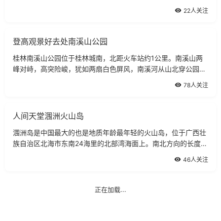
头，船票散客价为210元。上午9：30～10：30桂林磨盘山码头
22人关注
发船，下午2～3：00到阳朔，中餐在船上
登高观景好去处南溪山公园
桂林南溪山公园位于桂林城南，北距火车站约1公里。南溪山两
峰对峙，高突险峻，犹如两扇白色屏风，南溪河从山北穿公园潺
流过。南溪山的最早开发者是唐实历间的杜管观察使李渤，他酷
78人关注
爱此山的碧水幽林，今山洞中尚存其《
人间天堂涠洲火山岛
涠洲岛是中国最大的也是地质年龄最年轻的火山岛，位于广西壮
族自治区北海市东南24海里的北部湾海面上。南北方向的长度为
6.5千米，东西方向宽6千米，总面积24.74平方千米，岛的最高
46人关注
海拔79米。涠洲岛上居住着2000多户人
正在加载...