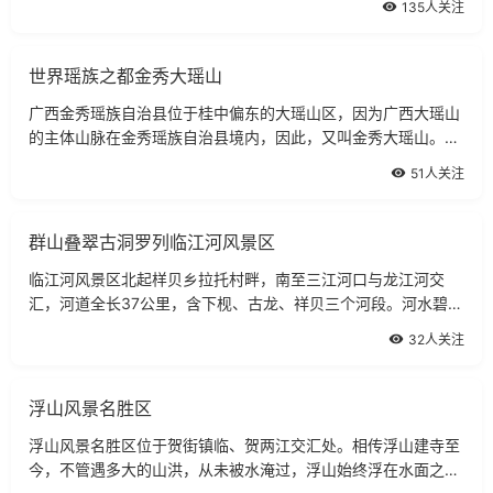
135人关注
朗清逸，极富南国田园气息。美丽的山
世界瑶族之都金秀大瑶山
广西金秀瑶族自治县位于桂中偏东的大瑶山区，因为广西大瑶山
的主体山脉在金秀瑶族自治县境内，因此，又叫金秀大瑶山。全
县总面积2500多平方公里，其中省级风景名胜区面积为500多
51人关注
平方公里，县境内森林覆盖率达87％以
群山叠翠古洞罗列临江河风景区
临江河风景区北起样贝乡拉托村畔，南至三江河口与龙江河交
汇，河道全长37公里，含下枧、古龙、祥贝三个河段。河水碧
绿，山水交融。沿河群山叠翠，古洞罗列。该景区于1988年10
32人关注
月列为广西风景名胜旅游区。下枧河源自广
浮山风景名胜区
浮山风景名胜区位于贺街镇临、贺两江交汇处。相传浮山建寺至
今，不管遇多大的山洪，从未被水淹过，浮山始终浮在水面之