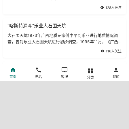
常优美。在县城东南部30公里的广西古龙山水源林自然保护区的
128人关注
南端，最近开发了一个具有神秘独
“喀斯特漏斗”乐业大石围天坑
大石围天坑1973年广西地质专家傅中平到乐业进行地质情况调
查，曾对乐业大石围天坑进行初步调查，1995年11月，《广西
林业》杂志组织有关专家对乐业大石围天坑进行了考察，并把一
116人关注
些图片和数据资料刊登在杂志上。直到19
宴石山风景名胜区
首页
电话
客服
我的
分类
宴石山风景名胜区位于博白县南流江畔石弓湾渡口，距县城30公
里。该风景区以宴石山为中心，宴石寺为首景，面积24平方公
里，是典型的丹霞地貌景观。有天然石桥通崖上，石桥全长100
89人关注
米，跨度60米、高30多米，厚10米，号“
“澄碧河之父”凌云水源洞
清代以前原名灵岩或灵洞，位于凌云县城东北1公里的百花山
下，洞外奇峰四合，古木参天，飞鸟争鸣，河水碧波荡漾。早在