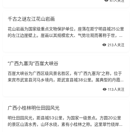
41人关注
较完整的地区之一。根据有关专家考
千古之谜左江花山岩画
花山岩画为国家级重点文物保护单位，座落在距宁明县城25公里
的左江边崖壁上。崖画以其规模宏大、气势壮观而著称于世，是
举世闻名的广西左江岩画群，最具典型的代表作，也是世界古代
213人关注
岩画史上罕见的精品。岩画始于战国
“广西九塞沟”百崖大峡谷
百崖大峡谷为广西区级风景名胜区，有“广西九塞沟”之称，位于
来宾市武宣县河马乡境内，距武宣县城38公里。属典型的丹霞地
貌，最高海拔1200米，总面积13.66平方公里。她峰峦险峻、峡
113人关注
岩逼空；清溪百折、飞瀑壮观；林木
广西小桂林明仕田园风光
明仕田园风光，距县城53公里，为国家一级景点。方圆20公里
的景区山清水秀，山环水绕，素有小桂林之称。这里翠竹绕岸，
农舍点缀，独木桥横，稻穗摇曳，农夫荷锄，牧童戏水，风光俊