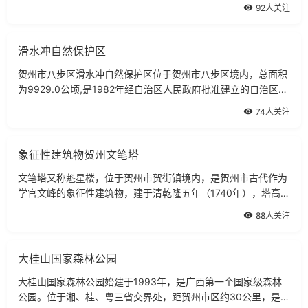
上。浮山风景区浮山四面悬崖峭壁，层石嵯峨，螺纹盘旋，像个
92人关注
石印，故又名玉印山。拾级而上，但见
滑水冲自然保护区
贺州市八步区滑水冲自然保护区位于贺州市八步区境内，总面积
为9929.0公顷,是1982年经自治区人民政府批准建立的自治区级
自然保护区。，其中有林地面积8640.7公顷，森林覆盖率
74人关注
87％。景区风光滑水冲山地属我国南岭山地萌
象征性建筑物贺州文笔塔
文笔塔又称魁星楼，位于贺州市贺街镇境内，是贺州市古代作为
学官文峰的象征性建筑物，建于清乾隆五年（1740年），塔高五
层共27米，占地约80平方米，塔身呈六角形，塔体用大青砖砌
88人关注
身，表面却呈红色，上盖绿色琉璃瓦，
大桂山国家森林公园
大桂山国家森林公园始建于1993年，是广西第一个国家级森林
公园。位于湘、桂、粤三省交界处，距贺州市区约30公里，是广