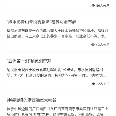
之一。风景区以自然山水为主体，湖水终年清澈碧绿、湖中岛屿
49人关注
星罗棋布、湖岸群山青翠延绵、湖面
“绿水影青山青山雾飘渺”福禄河瀑布群
福禄河瀑布群位于百色城西南大王岭水源林保护区腹地，福禄河
绕山而过，有二米高以上的叠水一百多处，形成高低不等，宽窄
不一，层出不穷的多级瀑布群，真是“绿水影青山，青山雾飘
43人关注
渺；游人戏绿水，水娇人更娇”。福禄
“亚洲第一洞”纳灵洞奇观
纳灵洞奇观位于凌云县城迎晖山北1公里处，与水源洞遥遥相
望，为70年代新开发的溶洞。被称为“亚洲第一洞”。“纳灵”为壮
语，因地处山脚田坝边，常有猴子出没而得名，纳灵洞又因洞内
22人关注
景色万千，以“纳万千灵气”之意而
神秘独特的靖西通灵大峡谷
位于中越边境的广西靖西（从广西首府南宁市乘车前往只需三个
多小时）素有“小桂林”之称，这里秀峰延绵、河川纵横，风景异