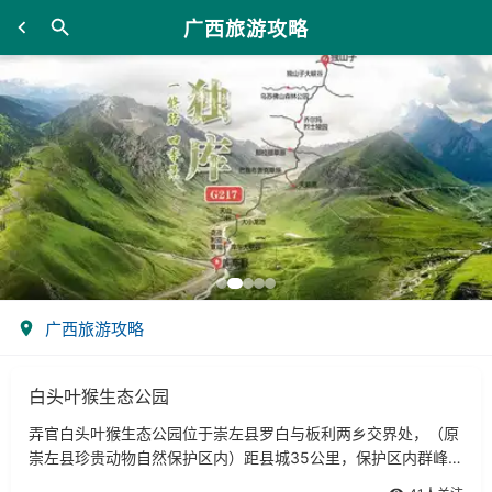
广西旅游攻略
广西旅游攻略
白头叶猴生态公园
弄官白头叶猴生态公园位于崇左县罗白与板利两乡交界处，（原
崇左县珍贵动物自然保护区内）距县城35公里，保护区内群峰峻
峨，环境幽雅，是我国典型亚热带岩溶地貌和自然资源保存得比