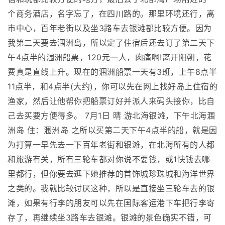
个商务酒店，名字忘了，在四川路的。那里环境还行，离
市中心，百年老街以及坐3路车去银滩都比较方便。因为
我第二天要去涠洲岛，所以定了住宿后还去订了第二天下
午4点半的涠洲船票，120元一人，肉痛啊!离开阳朔，花
费真是直线上升。现在的涠洲船票一天有3班，上午8点半
11点半，和4点半(大约)，你可以先在网上找好岛上住宿的
渔家，然后让他帮你把船票订好并派人来码头接你，比自
己去买要方便得多。 7月1日 晴 游北海银滩，下午北海涠
洲岛 住：涠洲岛 之所以买第二天下午4点半的船，就是因
为打算一早先去一下百年老街和银滩，在北海所有的人都
和旅游有关，所有三轮车都对你说不要钱，或1快钱去哪
里都行，但你要去逛下她推荐的首饰城珍珠城和海洋世界
之类的。我就比较讨厌这种，所以是直接坐三轮车去的银
滩，如果有行李的朋友可以先在国际客运港下车把行李寄
存了，再继续坐3路车去银滩。银滩的景色确实不错，可