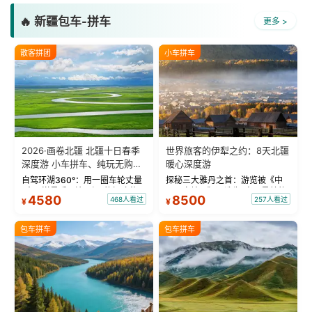
🔥 新疆包车-拼车
更多 >
散客拼团
小车拼车
2026·画卷北疆 北疆十日春季
世界旅客的伊犁之约：8天北疆
深度游 小车拼车、纯玩无购
暖心深度游
物！
自驾环湖360°：用一圈车轮丈量
探秘三大雅丹之首：游览被《中
“大西洋最后一滴眼泪”的极致蔚
国国家地理》评选为“中国最美的
4580
8500
468人看过
257人看过
¥
¥
蓝。 赛湖旅拍：甄选多款风格服
三大雅丹”第一名的克拉玛依魔鬼
饰，9张精修美照，定格赛里木湖
城。 中国第一村：探访仅存的图
绝美瞬间。 赛湖坦克300跟车视
瓦人最大村落——禾木村，欣赏
包车拼车
包车拼车
频：专业摄影师...
晨雾与小木...