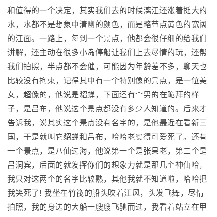
和值得的一个决定，其实我们去的时候漓江还涨着挺大的
水，水都不是想象中清幽的颜色，而是略带点黄色的宽阔
的江面。一路上，每到一个景点，他都会很仔细的给我们
讲解，还主动在很多小岛停船让我们上去尽情的玩，还帮
我们拍照，半点都不会催，可能因为年龄差不多，聊天也
比较没有拘束，记得其中有一个特别像的景点，是一位美
女，超像的，他说是貂蝉，下面还有个男的在跪拜的样
子，是吕布，他说这个景点都没有多少人知道的。后来才
告诉我，说其实这个景点没有名字的，是他最近在看新三
国，于是就叫它貂蝉和吕布，哈哈老实得可爱死了。还有
一个景点，是八仙过海，他说第一个是张果老，第二个是
吕洞宾，后面的就发挥你们的想象力就是那几个神仙哈，
我只对这两个的名字比较熟，其他我就不知道啦，哈哈把
我笑死了! 我坐在竹筏的船头吹着江风，头发飞舞，尽情
拍照，我的身边的大船一艘艘飞驰而过，我看着站立在甲