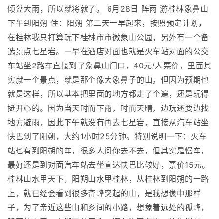
倾盆大雨，所以就将就了。 6月28日 阵雨 游桂林象鼻山
下午到阳朔 住：阳朔 第二天一早起来，按照预定计划，
在桂林我只打算玩下桂林市市徽象山公园，另外有一个备
选景点七星岩。一早在酒店对面也就是火车站对面的公交
车站坐2路车直接到了象鼻山门口，40元/人票价，里面其
实就一个景点，就是那个像大象鼻子的山。但因为预期也
就是这样，所以基本把里面的地方都走了个遍，还是玩得
挺开心的。因为当天时而下雨，时而天晴，边玩还要边找
地方避雨，因此下午就没有再去七星岩，直接从汽车站坐
快巴到了阳朔，大约1小时25分钟。特别说明一下：火车
站也有到阳朔的车，很多人问你去不去，但其实是慢车，
最好还是到对面汽车站去坐直达快巴比较好，票价15元。
桂林山水甲天下，阳朔山水甲桂林，从桂林到阳朔的一路
上，就已经会看到很多奇峰突起的山，是我想像中那样
子，为了亲近这些山和乡间的小路，想象着远处的孤峰，