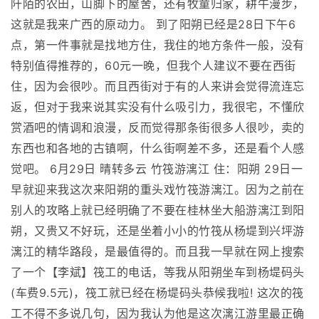
阡陌的农田，山脚下的屋舍，还有牧童归家，耕牛漫步，
这就是我来广西的原动力。 到了阳朔已经是28日下午6
点，第一件事就是找地方住，我住的地方条件一般，没有
特别值得推荐的，60元一晚，但我个人建议不要在西街
住，因为会很吵。而且西街对于有的人来讲会觉得流连忘
返，但对于我来说其实没有什么吸引力，我很宅，不懂欣
赏酒吧的情调和浪漫，反而觉得那条街很多人很吵，卖的
东西也和各地的古镇啊，什么街啊差不多，还是看个人感
觉吧。 6月29日 晴转多云 竹筏游漓江 住：阳朔 29日一
早就迎来我这次来阳朔的重头戏竹筏游漓江。因为之前在
别人的攻略上就已经明确了不要在桂林坐大船游漓江到阳
朔，又贵又不好玩，还是坐着小小的竹筏从杨堤到兴坪游
漓江的精华路段，是最值得的。而且我一早就在网上搜索
了一个【李斌】筏工的电话，等我从阳朔坐车到杨堤码头
(车费9.5元)，筏工就已经在杨堤码头恭候我啦! 这次的筏
工不得不多说几句，因为我认为他是这次漓江游里最正确