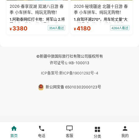
2026·春享双湖 双湖八日游 春
2026·秘境疆途 北疆十日游 春
季 小车拼车、纯玩无购物！
季 小车拼车、纯玩无购物！
1.阿勒泰网红打卡地：将军山 2.将
1.自驾环湖270°，用车轮丈量“大
军山落日缆车，体验雪都风光 3.
西洋最后一滴眼泪”的极致蔚蓝，
3380
4180
354人看过
4264人看过
¥
¥
将军山，夕阳派对，蹦迪party 4.
让雪山、花海与深邃湖水在转弯
自驾赛里木湖360°环湖 5.二进赛
间连成自由的画卷。 2.特别赠送
湖随心游，邂逅湖畔日出浪漫...
那拉提景区3公里内，落地窗三钻
民宿 3.那...
©新疆中旅国际旅行社有限公司版权所有
许可证号:L-XB-100013
ICP备案号:新ICP备19001292号-4
新公网安备 65010302000123号
首页
电话
客服
我的
分类