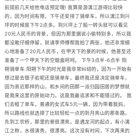
前提前几天给他电话预定哦! 我算是游漓江游得比较快
的，因为时间有限，下午还安排了骑单车，所以漓江到兴
坪的时候是下午2点多。到兴坪上了船一转头就可以看见
20元人民币的背景，但因为那里据说小偷特别多，所以我
都没敢仔细停留，就请李师傅帮我拍了两张，他还非常细
心地准备了20元人民币，在甲天下的景的时候，他甚至还
准备了一个甲天下的空烟盒呵呵。 下午3点半-6点半 阳
朔骑单车 阳朔下午的时光是我非常纠结的，因为一开始有
想过是去银子岩呢还是骑单车，最终我还是决定骑单车，
因为亲近那样的山，和乡间的田那一派归园田居的梦想就
是我来这里的原始动力。这是我最追求和不能错过的。 我
们去租了单车，普通的女式车5元一辆，因为带着我妈，
所以路线也就选择了比较轻松一点的到月亮山的那条路，
先到工农桥，那里的景很漂亮，是遇龙河的起点，有小漓
江之称，水很清秀，很漂亮。这次没有时间，下次再来的