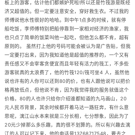
板上的游客，估计他们都嫉妒死啦!所以还是竹筏游是既经
济又超值的。但一定要注意安全，穿好救生衣。不过我的
师傅说他水性很好的哈哈。到中午1点多的时候，就有停
船吃饭，李师傅特别把船停靠到一家相对经济的渔家，我
也只点了简单的饭菜叫他一起吃，但他怎么都不肯，超有
原则的。 虽然打上他的号码可能会被认为是广告贴，但我
一定要打出来，因为我知道他是超值的推荐的，一个又有
责任感又不会宰客贪便宜而且年轻有活力的筏工，不多些
游客就真的太浪费了，他的竹筏120/筏可坐4 人，虽然他
说也许有的人你可以还到80的价，也有人跟他说可以把价
格再放低点，但他说不肯，因为我觉得我的服务就值这个
价格，80的人也许只给你介绍谁都知道的九马画山，20
元人民币背景，其余时候都开着马达一路狂奔，有什么意
思呢，漓江山水本来就是三分长相，七分想象，因此为了
20元少掉那么多乐趣，真的很不划算的。所以有兴趣去漓
江的人可以记下来，他的电话是13768717548，要去之