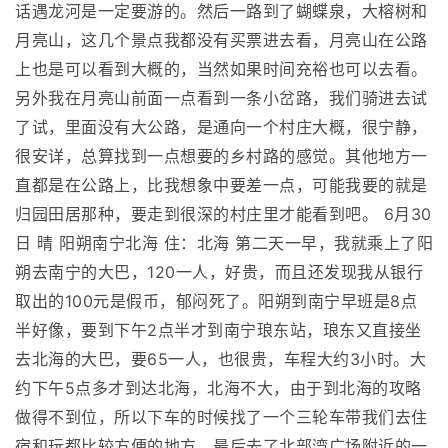
话遇龙河是一定要游的。然后一路到了蝴蝶泉，大榕树和
月亮山，这几个景点我都没有买票进去看，月亮山在公路
上也是可以看到大概的，当然如果时间充裕也可以去看。
另外我在月亮山前面一点看到一条小岔路，我们骑进去试
了试，里面没有大公路，是通向一个村庄大概，很宁静，
很安详，总算找到一点想要的乡村路的感觉。其他地方一
直都是在公路上，比我想象中要差一点，可能我要的就是
归园田居那种，要走到很深的村庄里才能看到吧。 6月30
日 晴 阳朔南宁北海 住：北海 第二天一早，我就乘上了阳
朔去南宁的大巴，120一人，好贵，而且还发现我从银行
取出的100元是假币，郁闷死了。阳朔到南宁早班是8点
半好像，要到下午2点半才到南宁琅东站，琅东又直接坐
去北海的大巴，要65一人，也很贵，车程大约3小时。大
约下午5点多才到达北海，北海不大，由于到北海的攻略
做得不到位，所以下车的时候找了一个三轮车带我们去住
宿和玩都比较方便的地方，最后去了北部湾广场附近的一