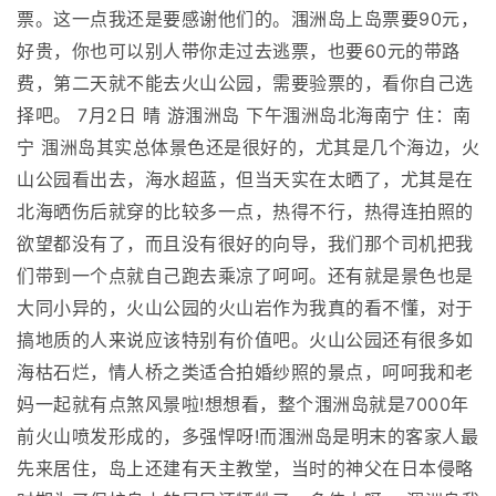
票。这一点我还是要感谢他们的。涠洲岛上岛票要90元，
好贵，你也可以别人带你走过去逃票，也要60元的带路
费，第二天就不能去火山公园，需要验票的，看你自己选
择吧。 7月2日 晴 游涠洲岛 下午涠洲岛北海南宁 住：南
宁 涠洲岛其实总体景色还是很好的，尤其是几个海边，火
山公园看出去，海水超蓝，但当天实在太晒了，尤其是在
北海晒伤后就穿的比较多一点，热得不行，热得连拍照的
欲望都没有了，而且没有很好的向导，我们那个司机把我
们带到一个点就自己跑去乘凉了呵呵。还有就是景色也是
大同小异的，火山公园的火山岩作为我真的看不懂，对于
搞地质的人来说应该特别有价值吧。火山公园还有很多如
海枯石烂，情人桥之类适合拍婚纱照的景点，呵呵我和老
妈一起就有点煞风景啦!想想看，整个涠洲岛就是7000年
前火山喷发形成的，多强悍呀!而涠洲岛是明末的客家人最
先来居住，岛上还建有天主教堂，当时的神父在日本侵略