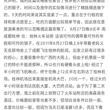
先声明，偶的这篇攻略是在集合了很多前人经验后根据自
己的银子、时间以及旅伴的实际情况进行了精挑细选做下
的，5天的时间来说其实是紧了一点，重点在于行程的安
排和景点感受上，吃的方面都比较简单节省，因此很在意
旅游美食的可以忽略偶这篇攻略了。 6月27日晚9点半 雨
成都桂林 住：桂林火车站旁 话说可怜的偶带着可怜的年
假和可怜的银子，在2011年6月27日晚上9半带着老妈义
无反顾地坐上了成都飞往桂林的航班。出发之前有过很多
的担心，主要是集中在广西的大雨上，但由于机票是一早
订的特价不能退那种，所以也只有硬着头皮上啦! 经过了
半小时的飞机晚点，终于在晚上12点半左右到达了桂林机
场。桂林机场出来直接坐机场大巴，20元一个，经过大约
半小时就会到达民航大厦，大巴终点站。由于为了第二天
出行方便，我之前在网上就预订了火车站附近的奥森商务
酒店，价格跟如家等也差不多，但坦白说条件比较一般，
态度也比较一般，但因为当天已是凌晨1点多，而且下着