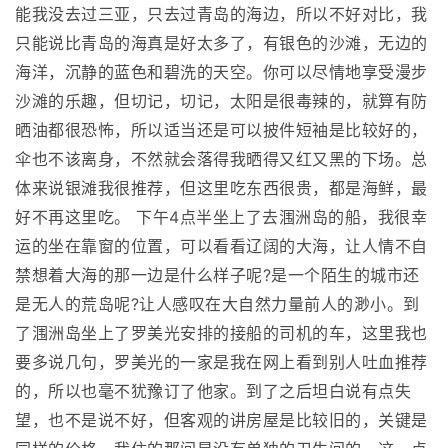
能我没去过三亚，只去过青岛的海边，所以不好对比，我
只能说比青岛的海真是好太多了，有银色的沙滩，无边的
海洋，沉静的蓝色和碧洗的天空。你可以尽情地享受漫步
沙滩的乐趣，但切记，切记，太阳是很毒辣的，就算有防
晒油都很恐怖，所以适当还是可以披件短袖是比较好的，
伞也不该离身，不然就会落得我晒得又红又黑的下场。总
体来说银滩我很推荐，但这里吃东西很贵，都是海鲜，最
好不再这里吃。 下午4点半坐上了去涠洲岛的船，我很幸
运的坐在靠窗的位置，可以看看辽阔的大海，让人情不自
禁想着大海的那一边是什么样子呢?是一个陌生的城市还
是无人的荒岛呢?让人感叹在大自然力量前人的渺小。到
了涠洲岛坐上了罗美光安排的接船的司机的车，这里我也
要多说几句，罗美光的一家是我在网上看到别人吐血推荐
的，所以也毫不犹豫订了他家。到了之后坦白说有点失
望，也不是说不好，但客观的讲房屋是比较旧的，关键是