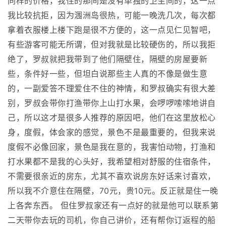
同样的价格，我住的那间是没有单独的卫生间的，这一点
我比较抗拒，因为涠洲岛很热，可能一晚洗几次，每次都
拿着衣服楼上楼下跑是很不方便的，这一点见仁见智吧，
有些游客可能无所谓，但对我就是比较硬伤的，所以我拒
绝了，罗叔就把我带到了他们隔壁住，隔壁的房屋要新
些，条件好一些，但坦白说那些主人真的不像是做生意
的，一副爱答不理爱住不住的神情，和罗叔确实有很大差
别，罗叔会带你打渔带你上山打水果，会啰啰嗦嗦地讲自
己，所以这才是很多人推荐的原因吧，他们在这里放松心
身，度假，体会家的感觉，景色不是最重要的，但我来说
度假不必像回家，景色是我在意的，我害怕动物，打渔和
打水果都不是我的心头好，我希望相对舒服的住宿条件，
不需要很亲近的房东，尤其不喜欢说房东好话来讨喜欢，
所以我不介意住在隔壁，70元，贵10元。反正就是住一晚
上各奔东西。 但住罗叔家还有一点好的就是他可以联系第
二天带你去玩的司机，你自己讲价，还有帮你订返程的船