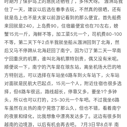
时期为了保护岛上的居民还牺牲了，多伟大呀。 涠洲岛我
住了一天，建议以后选在春季去玩，不然真的很晒，还有
就是岛上也不是大家以前游记看到的那么便宜，首先船费
来回就是240，上岛费90，住宿最便宜也在70左右，螃
蟹15元一斤，海鲜不等，加工菜5元一个，司机费80-100
不等，第二天下午2点半我就坐船从涠洲回到了北海，然
后又马不停蹄从北海赶回了南宁，因为订了第二天一早南
宁回重庆的机票，谁叫北海机票特别贵，偶又没有米呢。
顺便说一下，南宁的汽车是在琅东站，离坐机场大巴的地
方特别远，可以选择在车站坐6路车到火车站下，火车站
对面就是民航大巴起点，15元一个人，附近住宿也很多选
择，但6路车很远，路线超长，停靠又多，要坐1个多钟
头，所以也可以打的，25-30元一个车吧。不过我坐6路
车虽然在炎热的南宁晃悠了那么久，但也不错，看着南宁
的夜景和绿化，比我想象中漂亮发达多了。这边有很多到
越南的边境游，以后有机会再去吧。 7月3日早8点半 南