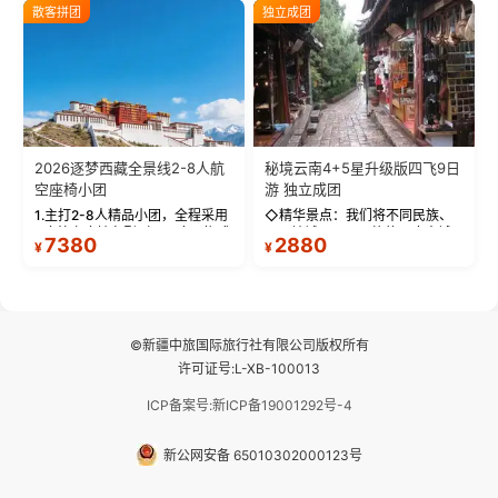
反根本不是事儿 ！ 【无人机航
城堡寺院于一体的宏伟建筑，是
散客拼团
独立成团
拍】-雪山/圣湖/...
西藏最完整的古代...
2026逐梦西藏全景线2-8人航
秘境云南4+5星升级版四飞9日
空座椅小团
游 独立成团
1.主打2-8人精品小团，全程采用
◇精华景点：我们将不同民族、
9座航空座椅车型（360度环抱式
不同地域、不同风格的三座古城
7380
2880
¥
¥
座舱），提供VIP级别的舒适出行
—【大理古城、丽江古城、香格
体验 。供氧保障： 2.全程入住舒
里拉、野象谷】呈现给您！...
适型含氧酒店（低海拔的索松村
和林芝除外），并贴心赠...
©新疆中旅国际旅行社有限公司版权所有
许可证号:L-XB-100013
ICP备案号:新ICP备19001292号-4
新公网安备 65010302000123号