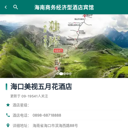
海南商务经济型酒店宾馆
海口美视五月花酒店
更新于 09-19
541人关注
酒店星级：
0898-68718888
酒店电话：
详细地址：
海南省海口市滨海西路88号