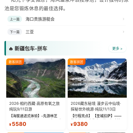
池是您锻炼休息的最佳选择。
海口贵族游艇会
上一篇
三亚
下一篇
🔥 新疆包车-拼车
更多 >
散客拼团
散客拼团
2026·相约西藏·高原有氧之旅
2026藏东秘境 漫步云中仙境·
纯玩9/11日游
探秘世外桃源·纯玩11/13日
【海拔递进式体验】-先游林芝
【行程亮点】 【圣城拉萨】——
(2900米)再访拉萨(3650米)，亲
带上信心与信仰去西藏，行吟拉
5580
9380
¥
¥
测 99%游客零高反 。 【贴心保
萨，感受这座城与生俱来的与众
障】-全程配备便携式制氧机，高
不同！ 【布达拉宫】——集宫殿