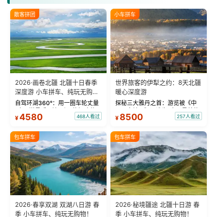
散客拼团
小车拼车
2026·画卷北疆 北疆十日春季
世界旅客的伊犁之约：8天北疆
深度游 小车拼车、纯玩无购
暖心深度游
物！
自驾环湖360°：用一圈车轮丈量
探秘三大雅丹之首：游览被《中
“大西洋最后一滴眼泪”的极致蔚
国国家地理》评选为“中国最美的
4580
8500
468人看过
257人看过
¥
¥
蓝。 赛湖旅拍：甄选多款风格服
三大雅丹”第一名的克拉玛依魔鬼
饰，9张精修美照，定格赛里木湖
城。 中国第一村：探访仅存的图
绝美瞬间。 赛湖坦克300跟车视
瓦人最大村落——禾木村，欣赏
包车拼车
包车拼车
频：专业摄影师...
晨雾与小木...
2026·春享双湖 双湖八日游 春
2026·秘境疆途 北疆十日游 春
季 小车拼车、纯玩无购物！
季 小车拼车、纯玩无购物！