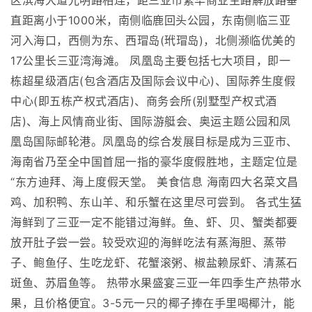
区滨海大道光明路相连，距三亚市繁华商业主路解放路垂
直距离小于1000米，南侧临鹿回头公园，东南侧临三亚
河入海口，西侧为东、西瑁岛(玳瑁岛)，北侧濒临优美的
17公里长三亚湾海滩。 凤凰岛主要包括七大项目，即一
栋超星级酒店(包含酒店及国际会议中心)、国际养生度假
中心(即五栋产权式酒店)、商务会所(别墅型产权式酒
店)、海上风情商业街、国际游艇会、奥运主题公园和凤
凰岛国际邮轮港。凤凰岛的综合发展目标是成为三亚市、
海南省乃至全中国首屈一指的豪华度假胜地，主题定位是
“东方迪拜、海上度假天堂。 美食信息 海南四大名菜文昌
鸡、加积鸭、东山羊、和乐蟹在这里尽可尝到。 各式生猛
海鲜到了三亚一定不能错过海鲜。鱼、虾、贝、蟹类都要
放开肚子尝一尝。较受欢迎的海鲜吃法有蒸海胆、蒸带
子、鲍鱼仔、生吃龙虾、花蟹滚粥、椒盐赖尿虾、清蒸石
斑鱼、苏眉鱼等。 热带水果盛宴三亚一年四季生产热带水
果，且价格便宜。3-5元一只的椰子捧在手里喝椰汁，能