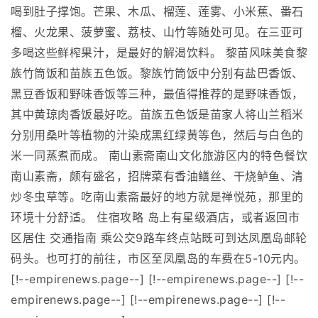
喝到肚子撑饱。芒果、木瓜、榴莲、莲雾、小米蕉、番石
榴、火龙果、菠萝蜜、荔枝、山竹等随处可见。在三亚可
多喝这些鲜榨果汁，是最好的解渴饮料。 黎苗风味美食黎
族竹筒饭和苗族五色饭。黎族竹筒饭中分别有盐巴香饭、
黑豆香饭和野味香饭等三种，最值得推荐的是野味香饭，
其中黄琼肉香饭最好吃。苗族五色饭是苗家人将山兰稻米
分别用桑叶等植物的汁染成黑红绿黄等色，然后与白色的
米一同蒸煮而成。 南山素斋南山文化旅游区内的特色餐饮
南山素斋，颇有盛名，招牌菜有香油鳝丝、干烧鲈鱼、清
炒冬虫草等。吃南山素斋最好的地方就是禅悦苑，那里的
环境十分舒适。 住宿攻略 岛上有星级酒店，或者返回市
区居住 交通指南 乘公交9路车终点站既可到达凤凰岛邮轮
码头。也可打的前往，市区至凤凰岛的车费在5-10元内。
[!--empirenews.page--] [!--empirenews.page--] [!--
empirenews.page--] [!--empirenews.page--] [!--