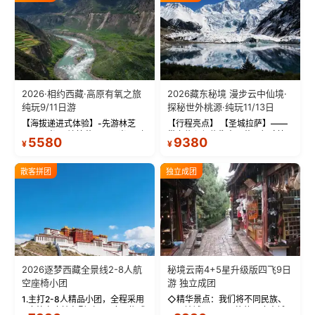
2026·相约西藏·高原有氧之旅
2026藏东秘境 漫步云中仙境·
纯玩9/11日游
探秘世外桃源·纯玩11/13日
【海拔递进式体验】-先游林芝
【行程亮点】 【圣城拉萨】——
(2900米)再访拉萨(3650米)，亲
带上信心与信仰去西藏，行吟拉
5580
9380
¥
¥
测 99%游客零高反 。 【贴心保
萨，感受这座城与生俱来的与众
障】-全程配备便携式制氧机，高
不同！ 【布达拉宫】——集宫殿
反根本不是事儿 ！ 【无人机航
城堡寺院于一体的宏伟建筑，是
散客拼团
独立成团
拍】-雪山/圣湖/...
西藏最完整的古代...
2026逐梦西藏全景线2-8人航
秘境云南4+5星升级版四飞9日
空座椅小团
游 独立成团
1.主打2-8人精品小团，全程采用
◇精华景点：我们将不同民族、
9座航空座椅车型（360度环抱式
不同地域、不同风格的三座古城
7380
2880
¥
¥
座舱），提供VIP级别的舒适出行
—【大理古城、丽江古城、香格
体验 。供氧保障： 2.全程入住舒
里拉、野象谷】呈现给您！...
适型含氧酒店（低海拔的索松村