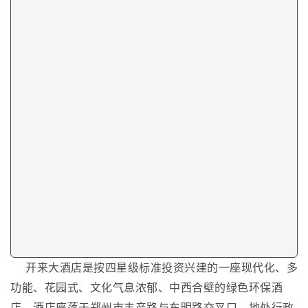
开来大酒店是按四星级标准投资兴建的一座现代化、多
功能、花园式、文化气息浓郁、中西合壁的绿色环保酒
店。酒店座落于郑州市丰产路与东明路交叉口，地处行政
区、环境幽雅，交通便利，是商务及旅游客人的理想选