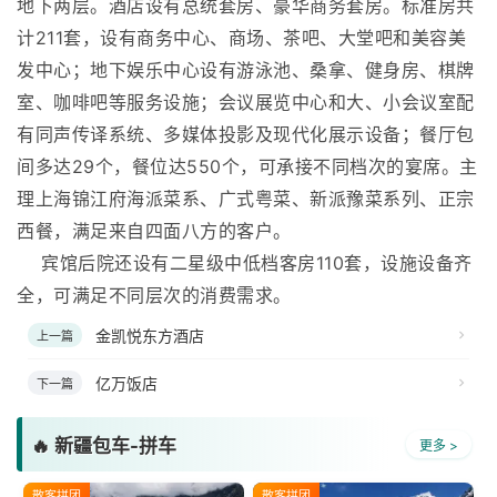
地下两层。酒店设有总统套房、豪华商务套房。标准房共
计211套，设有商务中心、商场、茶吧、大堂吧和美容美
发中心；地下娱乐中心设有游泳池、桑拿、健身房、棋牌
室、咖啡吧等服务设施；会议展览中心和大、小会议室配
有同声传译系统、多媒体投影及现代化展示设备；餐厅包
间多达29个，餐位达550个，可承接不同档次的宴席。主
理上海锦江府海派菜系、广式粤菜、新派豫菜系列、正宗
西餐，满足来自四面八方的客户。
宾馆后院还设有二星级中低档客房110套，设施设备齐
全，可满足不同层次的消费需求。
金凯悦东方酒店
上一篇
亿万饭店
下一篇
🔥 新疆包车-拼车
更多 >
散客拼团
散客拼团