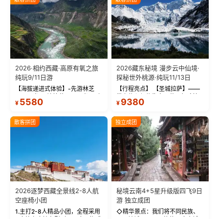
2026·相约西藏·高原有氧之旅
2026藏东秘境 漫步云中仙境·
纯玩9/11日游
探秘世外桃源·纯玩11/13日
【海拔递进式体验】-先游林芝
【行程亮点】 【圣城拉萨】——
(2900米)再访拉萨(3650米)，亲
带上信心与信仰去西藏，行吟拉
5580
9380
¥
¥
测 99%游客零高反 。 【贴心保
萨，感受这座城与生俱来的与众
障】-全程配备便携式制氧机，高
不同！ 【布达拉宫】——集宫殿
反根本不是事儿 ！ 【无人机航
城堡寺院于一体的宏伟建筑，是
散客拼团
独立成团
拍】-雪山/圣湖/...
西藏最完整的古代...
2026逐梦西藏全景线2-8人航
秘境云南4+5星升级版四飞9日
空座椅小团
游 独立成团
1.主打2-8人精品小团，全程采用
◇精华景点：我们将不同民族、