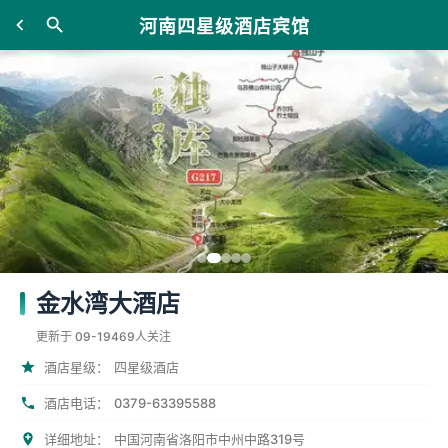
河南四星级酒店宾馆
金水湾大酒店
更新于 09-19
469人关注
酒店星级：
四星级酒店
0379-63395588
酒店电话：
详细地址：
中国河南省洛阳市中州中路319号