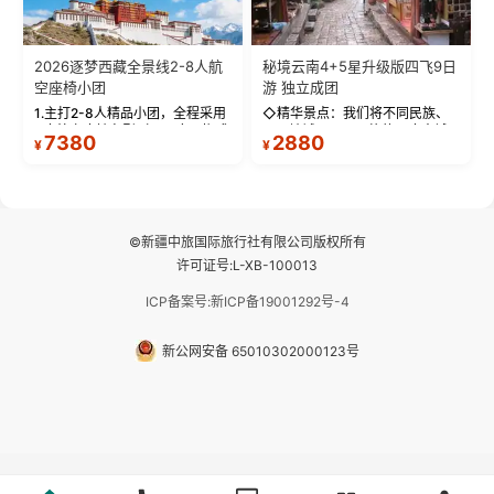
2026逐梦西藏全景线2-8人航
秘境云南4+5星升级版四飞9日
空座椅小团
游 独立成团
1.主打2-8人精品小团，全程采用
◇精华景点：我们将不同民族、
9座航空座椅车型（360度环抱式
不同地域、不同风格的三座古城
7380
2880
¥
¥
座舱），提供VIP级别的舒适出行
—【大理古城、丽江古城、香格
体验 。供氧保障： 2.全程入住舒
里拉、野象谷】呈现给您！...
适型含氧酒店（低海拔的索松村
和林芝除外），并贴心赠...
©新疆中旅国际旅行社有限公司版权所有
许可证号:L-XB-100013
ICP备案号:新ICP备19001292号-4
新公网安备 65010302000123号