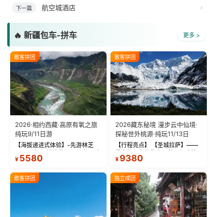
航空城酒店
下一篇
🔥 新疆包车-拼车
更多 >
散客拼团
散客拼团
2026·相约西藏·高原有氧之旅
2026藏东秘境 漫步云中仙境·
纯玩9/11日游
探秘世外桃源·纯玩11/13日
【海拔递进式体验】-先游林芝
【行程亮点】 【圣城拉萨】——
(2900米)再访拉萨(3650米)，亲
带上信心与信仰去西藏，行吟拉
5580
9380
¥
¥
测 99%游客零高反 。 【贴心保
萨，感受这座城与生俱来的与众
障】-全程配备便携式制氧机，高
不同！ 【布达拉宫】——集宫殿
反根本不是事儿 ！ 【无人机航
城堡寺院于一体的宏伟建筑，是
散客拼团
独立成团
拍】-雪山/圣湖/...
西藏最完整的古代...