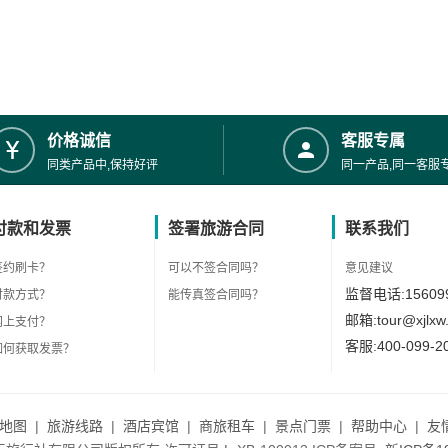
价格诚信
客服专属
同类产品中,保持好评
同一产品,同一客服
付款和发票
签署旅游合同
联系我们
签约刷卡？
可以不签合同吗？
意见建议
监督电话:156099
付款方式？
能传真签合同吗？
邮箱:tour@xjlxw
网上支付？
客服:400-099-2
如何获取发票？
地图
|
旅游线路
|
酒店宾馆
|
商旅租车
|
景点门票
|
帮助中心
|
友