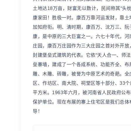
土地达18万亩，财富无以数计，民间称其“
康家田！胜极一时。康百万靠河运发财，靠土
加知府衔。明、清时期，康百万、沈万三、阮
康，是中原的三大巨富之一。六七十年代，河
庄园，康百万庄园作为三大庄园之首对外开放
封建堡垒式建筑的代表。它依“天人合一、师
垒寨墙，建成了一个各成系统、功能齐全、布
雕、木雕、砖雕，被誉为中原艺术的奇葩。全
区、作坊区、南大院、祠堂区等十部分、33个庭院
平方米。1963年六月，被河南省人民政府公
保护单位。现在布展的寨上住宅区是我们总体
导！