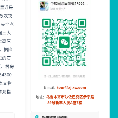
千里近是
数次钦
间夹个老
国三大
土高原
，据险
它的石
区、栈房
4300
点文物
tour@xjlxw.com
E-mail：
参观指
乌鲁木齐市沙依巴克区伊宁路
地址：
89号新丰大厦A座7楼
新疆旅游目的地