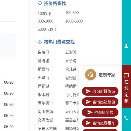
按价格查找
100-300
100以下
300-1000
1000-5000
5000元以上
按热门景点查找
白哈巴
五彩滩
魔鬼城
果子沟
葡萄沟
坎儿井
定制专家
火焰山
香妃墓
在
06-20
莲花湖
喀纳斯
线
咨询新疆旅游
06-20
定
禾木村
可可托海
制
咨询出疆旅游
库尔德宁
赛里木湖
06-20
南山牧场
天山天池
咨询夏令营
06-20
交河故城
高昌古城
咨询旅游租车
06-20
罗布人村寨
胡杨林公园