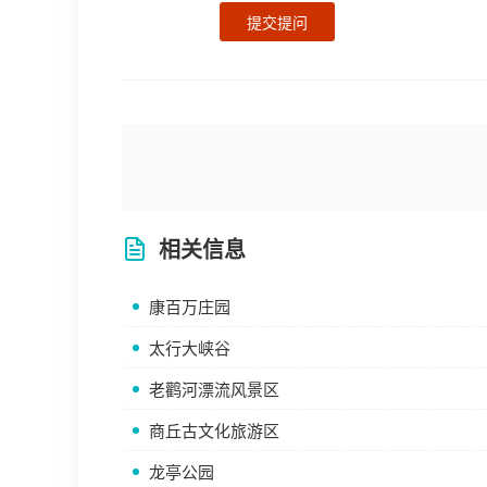
提交提问
相关信息
康百万庄园
太行大峡谷
老鹳河漂流风景区
商丘古文化旅游区
龙亭公园