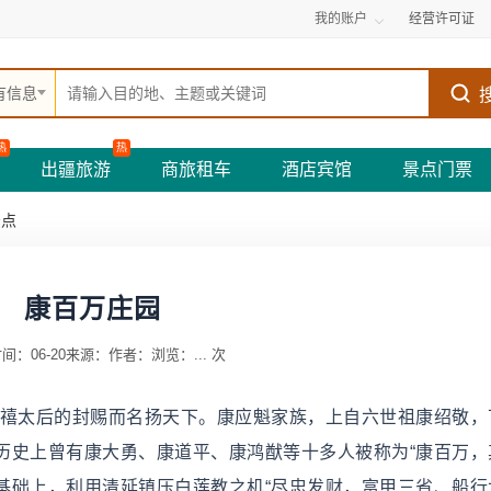
我的账户
经营许可证
有信息
热
热
出疆旅游
商旅租车
酒店宾馆
景点门票
景点
康百万庄园
间：06-20
来源：
作者：
浏览：
...
次
慈禧太后的封赐而名扬天下。康应魁家族，上自六世祖康绍敬，
历史上曾有康大勇、康道平、康鸿猷等十多人被称为“康百万，
基础上，利用清延镇压白莲教之机“尽忠发财，富甲三省、船行