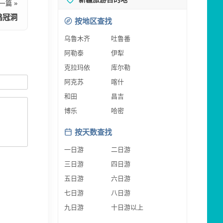
一篇 »
鸡冠洞
按地区查找
乌鲁木齐
吐鲁番
阿勒泰
伊犁
克拉玛依
库尔勒
阿克苏
喀什
和田
昌吉
博乐
哈密
按天数查找
一日游
二日游
三日游
四日游
五日游
六日游
七日游
八日游
九日游
十日游以上