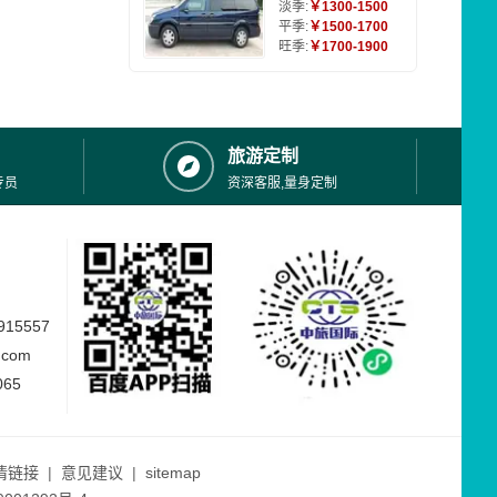
淡季:
￥1300-1500
平季:
￥1500-1700
旺季:
￥1700-1900
旅游定制
专员
资深客服,量身定制
15557
.com
065
情链接
|
意见建议
|
sitemap