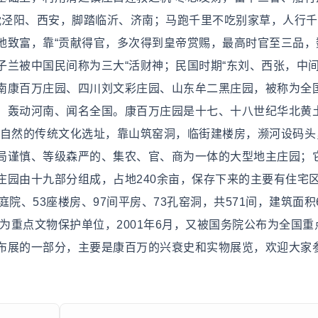
头枕泾阳、西安，脚踏临沂、济南；马跑千里不吃别家草，人行
地致富，靠“贡献得官，多次得到皇帝赏赐，最高时官至三品，
子兰被中国民间称为三大“活财神；民国时期“东刘、西张，中
南康百万庄园、四川刘文彩庄园、山东牟二黑庄园，被称为全
，轰动河南、闻名全国。康百万庄园是十七、十八世纪华北黄
法自然的传统文化选址，靠山筑窑洞，临街建楼房，濒河设码头
局谨慎、等级森严的、集农、官、商为一体的大型地主庄园；
庄园由十九部分组成，占地240余亩，保存下来的主要有住宅
、53座楼房、97间平房、73孔窑洞，共571间，建筑面积6
布为重点文物保护单位，2001年6月，又被国务院公布为全国重
布展的一部分，主要是康百万的兴衰史和实物展览，欢迎大家