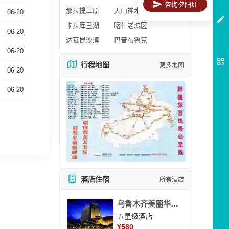
咨询夕阳红
那拉提草原
天山神木园
06-20
卡拉库里湖
喀什老城区
06-20
达瓦昆沙漠
巴音布鲁克
06-20
行程地图
更多地图
06-20
06-20
酒店住宿
所有酒店
乌鲁木齐美丽华大酒
五星级酒店
¥
580