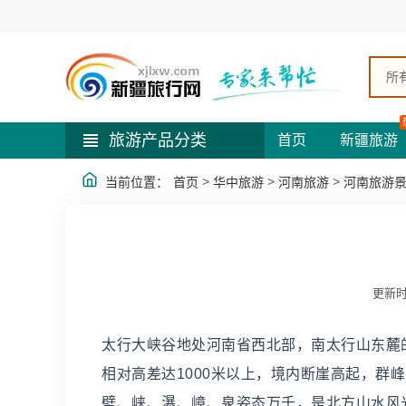
所
旅游产品分类
首页
新疆旅游
>
>
>
当前位置：
首页
华中旅游
河南旅游
河南旅游
更新时
太行大峡谷地处河南省西北部，南太行山东麓的林
相对高差达1000米以上，境内断崖高起，群
壁、峡、瀑、嶂、泉姿态万千，是北方山水风