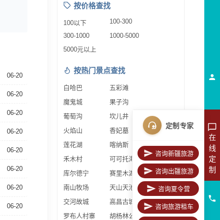
按价格查找
100-300
100以下
300-1000
1000-5000
5000元以上
按热门景点查找
06-20
白哈巴
五彩滩
06-20
魔鬼城
果子沟
06-20
葡萄沟
坎儿井
定制专家
火焰山
香妃墓
06-20
在
莲花湖
喀纳斯
线
06-20
咨询新疆旅游
定
禾木村
可可托海
06-20
制
咨询出疆旅游
库尔德宁
赛里木湖
06-20
南山牧场
天山天池
咨询夏令营
交河故城
高昌古城
06-20
咨询旅游租车
罗布人村寨
胡杨林公园