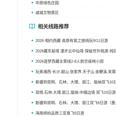
中原绿色庄园
戚城文物景区
相关线路推荐
2026·相约西藏·高原有氧之旅纯玩9/11日游
2026藏东秘境 漫步云中仙境·探秘世外桃源·纯玩1
2026逐梦西藏全景线2-8人航空座椅小团
玩美湘西-长沙.韶山.张家界.天子山.金鞭溪.芙
新疆到昆明、石林、大理、丽江、版纳双飞10
昆明.石林.大理.丽江.版纳.中缅边境 双飞10日游
新疆到昆明、石林、大理、丽江双飞6日游（惠
海南缤纷品质三亚直飞6日游