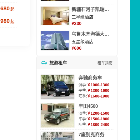
5680
起
新疆石河子凯瑞酒店
三星级酒店
4980
起
¥
230
乌鲁木齐海德大酒店
五星级酒店
¥
600
旅游租车
租车指南
奔驰商务车
淡季:
￥1000-1300
平季:
￥1300-1600
旺季:
￥1600-1900
丰田4500
淡季:
￥1200-1500
平季:
￥1500-1800
旺季:
￥1800-2400
7座别克商务