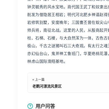
钟灵毓秀的风水宝地。商代国王武丁和奴隶出
削发为僧隐居王相岩；明代河北肥乡神道赵得
岩修筑别墅，安度晚年；三国曹丕曾在蚁尖山
帅兵将，南征北战。这里的人民，从殷商起开
柱、石梯、石楼，与大自然浑为一体，古色古
极山，千古之谜猪叫石三大奇观。有太行之魂
亦幻仙台山，鬼斧神工鲁班门，华夏绝桃花瀑
林虑山国际滑翔基地。
« 上一篇
老鹳河漂流风景区
用户问答