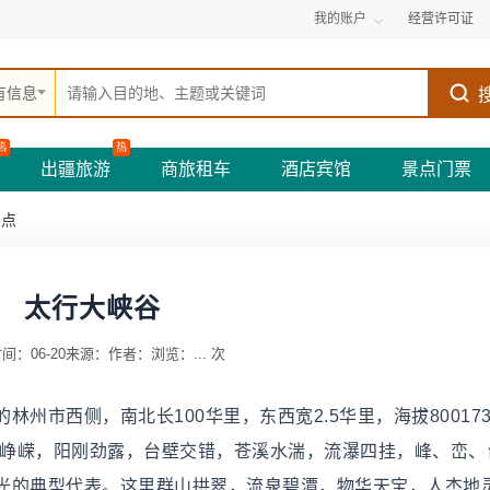
我的账户
经营许可证
有信息
热
热
出疆旅游
商旅租车
酒店宾馆
景点门票
景点
太行大峡谷
间：06-20
来源：
作者：
浏览：
...
次
州市西侧，南北长100华里，东西宽2.5华里，海拔800173
峰峥嵘，阳刚劲露，台壁交错，苍溪水湍，流瀑四挂，峰、峦、
光的典型代表。这里群山拱翠，流泉碧潭，物华天宝，人杰地