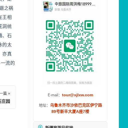
锢之祸
在王相
花洞统
墙、石
冰的太
，亦真
界一流的
一篇 »
tour@xjlxw.com
E-mail：
万庄园
乌鲁木齐市沙依巴克区伊宁路
地址：
89号新丰大厦A座7楼
新疆旅游目的地