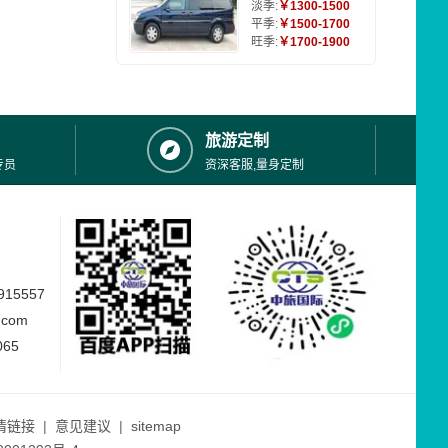
淡季:
￥1300-1500
平季:
￥1500-1700
旺季:
￥1700-1900
旅游定制
专员
资深客服,量身定制
15557
.com
065
情链接
|
意见建议
|
sitemap