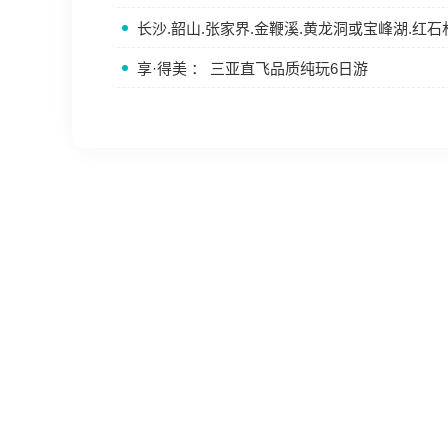
长沙.韶山.张家界.金鞭溪.黄龙洞或宝峰湖.红石
享·得美 ： 三亚直飞品质纯玩6日游