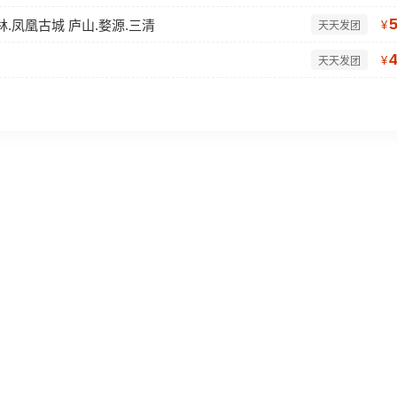
林.凤凰古城 庐山.婺源.三清
¥
天天发团
¥
天天发团