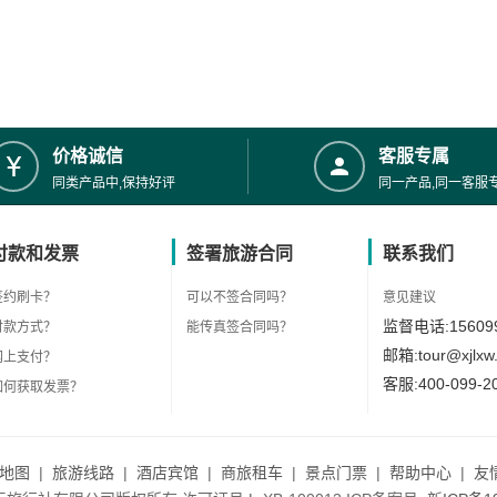
价格诚信
客服专属
同类产品中,保持好评
同一产品,同一客服
付款和发票
签署旅游合同
联系我们
签约刷卡？
可以不签合同吗？
意见建议
监督电话:156099
付款方式？
能传真签合同吗？
邮箱:tour@xjlxw
网上支付？
客服:400-099-2
如何获取发票？
地图
|
旅游线路
|
酒店宾馆
|
商旅租车
|
景点门票
|
帮助中心
|
友