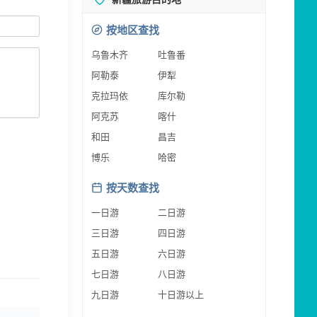
按地区查找
乌鲁木齐
吐鲁番
阿勒泰
伊犁
克拉玛依
库尔勒
阿克苏
喀什
和田
昌吉
博乐
哈密
按天数查找
一日游
二日游
三日游
四日游
五日游
六日游
七日游
八日游
九日游
十日游以上