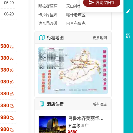
咨询夕阳红
06-20
那拉提草原
天山神木园
06-20
卡拉库里湖
喀什老城区
达瓦昆沙漠
巴音布鲁克
行程地图
更多地图
5580
起
9380
起
7380
起
3080
起
3380
起
酒店住宿
所有酒店
3380
起
3980
起
乌鲁木齐美丽华大酒
五星级酒店
4980
起
¥
580