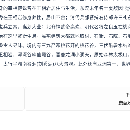
身的宰相傅说曾在王相岩居住与生活；东汉末年名士夏馥因“党
秀在王相岩修身养性，居山不舍；清代兵部督捕右侍郎许三礼
屯兵立寨，谋划大业；北齐神武帝高欢、明代名将左良玉在桃
始在这里繁衍生息。民宅建筑大都就地取材，石街、石院、石
香令人寻味。境内有三九严寒桃花开的桃花谷，三伏酷暑水结
王相岩，潭深谷幽仙霞谷，晋普龙洞小洞天，原始森林太极山
，太行平湖南谷洞(刘秀湖)八大景观。此外还有亚洲第一，世
下
康百