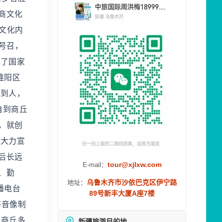
商文化
文化内
号召，
到了国家
睢阳区
任到人，
自到商丘
，就创
，大力宣
后长远
tour@xjlxw.com
E-mail：
、勤
乌鲁木齐市沙依巴克区伊宁路
地址：
播电台
89号新丰大厦A座7楼
等音像制
。商丘多
新疆旅游目的地