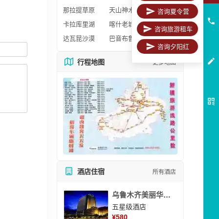
那拉提草原
天山神木园
咨询夏令营
卡拉库里湖
喀什老城区
咨询旅游租车
达瓦昆沙漠
巴音布鲁克
咨询夕阳红
行程地图
更多地图
酒店住宿
所有酒店
乌鲁木齐美丽华大酒
五星级酒店
¥
580