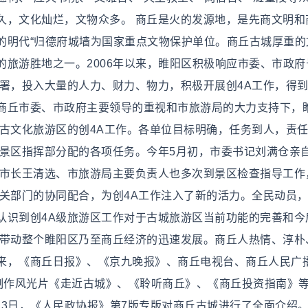
久，文化灿烂，文物众多。 商丘是火的发源地，是先商文明和
的明代“归德府城墙为国家重点文物保护单位。商丘古城厚重的
旅游胜地之一。2006年以来，睢阳区积极响应市委、市政府
部署，投入大量的人力、财力、物力，积极开展创4A工作，得
商丘市委、市政府主要领导的重视和市旅游局的大力支持下，
丘古文化旅游区的创4A工作。各单位目标明确，任务到人，责
级景区指挥部分配的各项任务。今年5月初，市委书记刘满仓亲
副市长王清选、市旅游局主要负责人也多次到景区检查指导工作
相关部门的协同配合，为创4A工作注入了新的活力。全民动员
认识到创4A级旅游区工作对于古城旅游区当前功能的完善和今
能带动整个睢阳区乃至商丘经济的迅速发展。商丘人热情、淳朴
来，《商丘日报》、《京九晚报》、商丘电视台、商丘人民广
，制作风光片《走近古城》、《聆听商丘》、《商丘投资指南》
月13日，《人民政协报》第7版专版对商丘古城进行了全面介绍