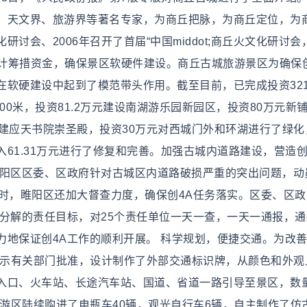
、天文界、旅游界等著名专家，为商丘把脉，为商丘定位，为
文化研讨会、2006年召开了首届“中国middot;商丘火文化研讨会，
方百计筹措资金，确保景区软硬件建设。商丘古城旅游景区为确保
软硬建设中起到了模范带头作用。截至目前，已完成投资321.
00米，投资81.2万元建设南湖游乐园新园区，投资80万元新
建应天书院崇圣殿，投资30万元对西城门外和环湖进行了绿化
61.31万元进行了修复和完善。加强古城内道路建设，营造创
睢阳区区委、区政府针对古城区内道路破损严重的突出问题，动
时，睢阳区还加大督查力度，确保创4A任务落实。区委、区政
分解的责任目标，对25个责任单位一天一查，一天一通报，通
力地保证创4A工作的顺利开展。 科学规划，便捷交通。为改
请示有关部门批准，设计制作了外部交通标识牌，从颜色和外观
入口、火车站、长途汽车站、国道、省道一路引导至景区，数
旅游区陆续购进了电瓶车40辆，观光自行车6辆，自主制作了仿