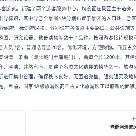
丰富游览。新建了两个游客服务中心，均设置在景区主干道旁
引导标识，其中导游全景图4块分别布置于景区的入口处、游
介绍牌、标识牌84块，分别设在各景点主要路口、公共设施等
游图、研究论著、教普读物等数十个品种。按照游客接待规模
游人员2名，普通话导游28名。优化环境，方便购物。商丘古
明清一条街（即北城门至南城门），街道全长1200米，其建
齐、清洁，井然有序，是整个名城文化遗存的精华之一。旅游
所进行集中管理，确保秩序良好、无围追兜售、强卖强买及地
施。目前，国家4A级旅游区商丘古文化旅游区正以崭新的面貌
下
老鹳河漂流