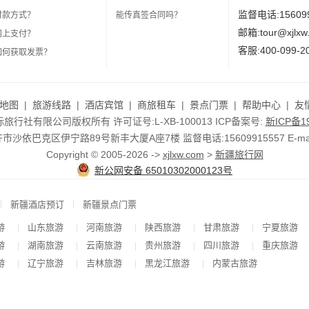
监督电话:156099
付款方式？
能传真签合同吗？
邮箱:tour@xjlxw
网上支付？
客服:400-099-2
如何获取发票？
地图
|
旅游线路
|
酒店宾馆
|
商旅租车
|
景点门票
|
帮助中心
|
友
行社有限公司版权所有 许可证号:L-XB-100013 ICP备案号:
新ICP备19
依巴克区伊宁路89号新丰大厦A座7楼 监督电话:15609915557 E-mail:to
Copyright © 2005-2026 ->
xjlxw.com
>
新疆旅行网
新公网安备 65010302000123号
|
|
新疆酒店预订
新疆景点门票
游
山东旅游
河南旅游
陕西旅游
甘肃旅游
宁夏旅游
|
|
|
|
|
游
湖南旅游
云南旅游
贵州旅游
四川旅游
重庆旅游
|
|
|
|
|
游
辽宁旅游
吉林旅游
黑龙江旅游
内蒙古旅游
|
|
|
|