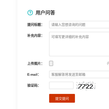
用户问答
提问标题：
补充内容：
上传图片：
(
E-mail：
验证码：
提交提问