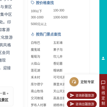
按价格查找
，与景区
100-300
100以下
客集中区
300-1000
1000-5000
处。印
5000元以上
和客源
按热门景点查找
文化旅游
白哈巴
五彩滩
筑风格
魔鬼城
果子沟
区会同
葡萄沟
坎儿井
摊现
火焰山
香妃墓
，迎接
莲花湖
喀纳斯
禾木村
可可托海
定制专家
库尔德宁
赛里木湖
在
南山牧场
天山天池
线
一篇 »
咨询新疆旅游
定
交河故城
高昌古城
风景区
制
咨询出疆旅游
罗布人村寨
胡杨林公园