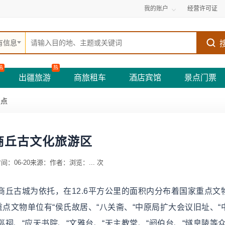
我的账户
经营许可证
有信息
热
热
出疆旅游
商旅租车
酒店宾馆
景点门票
景点
商丘古文化旅游区
间：06-20
来源：
作者：
浏览：
...
次
丘古城为依托，在12.6平方公里的面积内分布着国家重点文
重点文物单位有“侯氏故居、“八关斋、“中原局扩大会议旧址、“
巡祠、“应天书院、“文雅台、“天主教堂、“阏伯台、“燧皇陵等