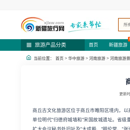
所
旅游产品分类
首页
新疆旅游
>
>
>
当前位置：
首页
华中旅游
河南旅游
河南旅游
更新时
商丘古文化旅游区位于商丘市睢阳区境内，以商
单位明代“归德府城墙和“宋国故城遗址。省级
扩大会议秘书处旧址及“大成殿、“明伦堂、“张