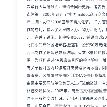
次举行大型研讨会，邀请全国历史界、考古界
谋划策。2005年召开了“中国middot;商丘商
年11月举办了“2006国际华商文化节。 千
作的成功，投入了大量的人力、物力、财力，在
元，完善了设施。其中投资10万元铺设盲道20
北门东门环外城墙青石板道路，投资50万元续
万元制作了语音导游系统等。火文化景区也投入
围。为顺利通过4A级旅游景区的检查验收，
有关单位对区内12条道路高标准补坑罩面。同
督查室、区旅游局按照区创建4A级景区指挥部
由区主要领导与单位负责人进行诫勉谈话，有
旅游交通状况，2005年，商丘古文化旅游区
同于一般的交通标识。分别从连霍高速公路出
足，布局合理，指示清楚。自2005年以来，