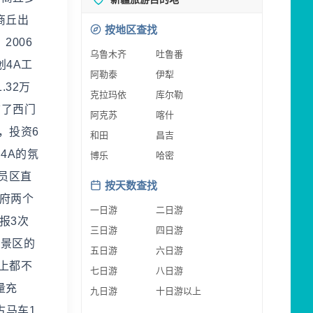
商丘出
按地区查找
2006
乌鲁木齐
吐鲁番
创4A工
阿勒泰
伊犁
32万
克拉玛依
库尔勒
铺了西门
阿克苏
喀什
，投资6
和田
昌吉
4A的氛
博乐
哈密
员区直
按天数查找
府两个
一日游
二日游
报3次
三日游
四日游
善景区的
五日游
六日游
上都不
七日游
八日游
量充
九日游
十日游以上
古马车1