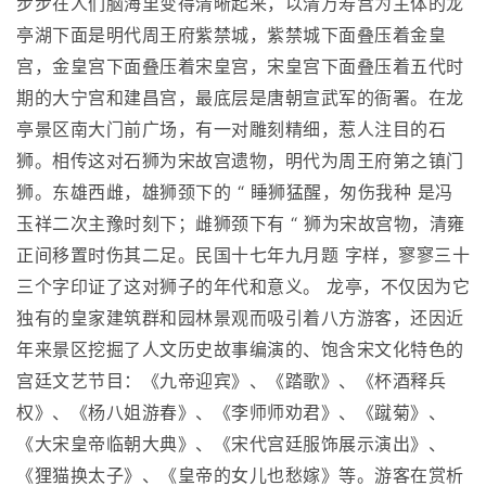
步步在人们脑海里变得清晰起来，以清万寿宫为主体的龙
亭湖下面是明代周王府紫禁城，紫禁城下面叠压着金皇
宫，金皇宫下面叠压着宋皇宫，宋皇宫下面叠压着五代时
期的大宁宫和建昌宫，最底层是唐朝宣武军的衙署。在龙
亭景区南大门前广场，有一对雕刻精细，惹人注目的石
狮。相传这对石狮为宋故宫遗物，明代为周王府第之镇门
狮。东雄西雌，雄狮颈下的 “ 睡狮猛醒，匆伤我种 是冯
玉祥二次主豫时刻下；雌狮颈下有 “ 狮为宋故宫物，清雍
正间移置时伤其二足。民国十七年九月题 字样，寥寥三十
三个字印证了这对狮子的年代和意义。 龙亭，不仅因为它
独有的皇家建筑群和园林景观而吸引着八方游客，还因近
年来景区挖掘了人文历史故事编演的、饱含宋文化特色的
宫廷文艺节目：《九帝迎宾》、《踏歌》、《杯酒释兵
权》、《杨八姐游春》、《李师师劝君》、《蹴菊》、
《大宋皇帝临朝大典》、《宋代宫廷服饰展示演出》、
《狸猫换太子》、《皇帝的女儿也愁嫁》等。游客在赏析