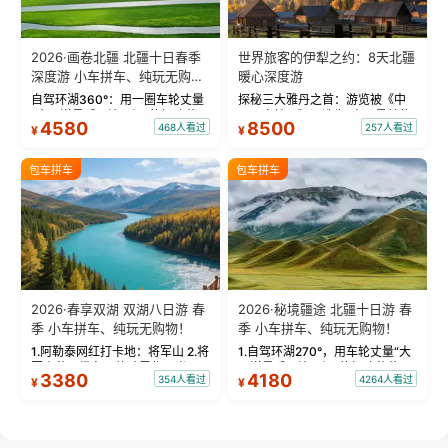
2026·画卷北疆 北疆十日春季
世界旅客的伊犁之约：8天北疆
深度游 小车拼车、纯玩无购
暖心深度游
物！
自驾环湖360°：用一圈车轮丈量
探秘三大雅丹之首：游览被《中
“大西洋最后一滴眼泪”的极致蔚
国国家地理》评选为“中国最美的
4580
8500
468人看过
257人看过
¥
¥
蓝。 赛湖旅拍：甄选多款风格服
三大雅丹”第一名的克拉玛依魔鬼
饰，9张精修美照，定格赛里木湖
城。 中国第一村：探访仅存的图
绝美瞬间。 赛湖坦克300跟车视
瓦人最大村落——禾木村，欣赏
包车拼车
包车拼车
频：专业摄影师...
晨雾与小木...
2026·春享双湖 双湖八日游 春
2026·秘境疆途 北疆十日游 春
季 小车拼车、纯玩无购物！
季 小车拼车、纯玩无购物！
1.阿勒泰网红打卡地：将军山 2.将
1.自驾环湖270°，用车轮丈量“大
军山落日缆车，体验雪都风光 3.
西洋最后一滴眼泪”的极致蔚蓝，
3380
4180
354人看过
4264人看过
¥
¥
将军山，夕阳派对，蹦迪party 4.
让雪山、花海与深邃湖水在转弯
自驾赛里木湖360°环湖 5.二进赛
间连成自由的画卷。 2.特别赠送
湖随心游，邂逅湖畔日出浪漫...
那拉提景区3公里内，落地窗三钻
民宿 3.那...