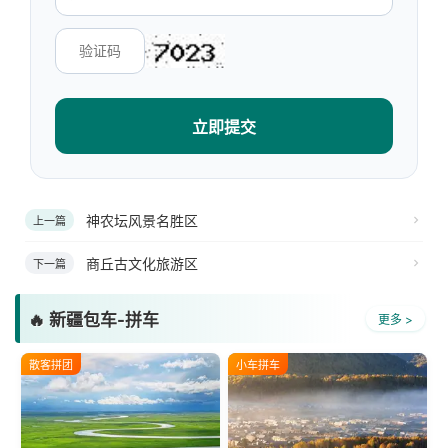
立即提交
神农坛风景名胜区
上一篇
商丘古文化旅游区
下一篇
🔥 新疆包车-拼车
更多 >
散客拼团
小车拼车