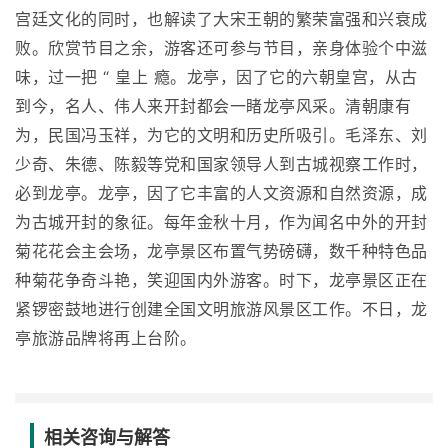
宫廷文化的同时，也解读了大宋王朝的繁荣富强和兴衰成
败。欣赏节目之余，游客还可参与节目，亲身体验个中滋
味，过一把 “ 皇上 瘾。龙亭，因了它的六朝皇宫，从古
到今，名人、伟人来开封都会一睹龙亭风采。清朝康有
为，民国冯玉祥，为它的文明和历史所吸引。毛泽东、刘
少奇、朱德、陈毅等党和国家领导人到古城视察工作时，
必到龙亭。龙亭，因了它丰富的人文资源和自然资源，成
为古城开封的象征。每年金秋十月，作为闻名中外的开封
菊花花会主会场，龙亭景区布置气势磅礴，数千种特色品
种菊花争奇斗艳，笑迎国内外游客。时下，龙亭景区正在
紧锣密鼓地进行创建全国文明旅游风景区工作。不日，龙
亭旅游品牌将再上台阶。
相关咨询与解答