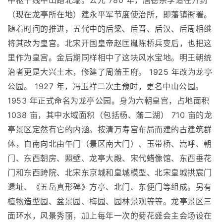
中枢干线中山路北端。公元 780 年，唐德宗李适在开封
（现在龙亭所在地）建永平军节度使治所，即藩镇衙署。
随着时间的推进，五代中的后梁、后晋、后汉、后周相继
将其改为皇宫。北宋开国皇帝赵匡胤陈桥兵变后，也把这
里作为皇宫。金后期同样相中了这块风水宝地。明王朝统
治者更是大兴土木，修建了周藩王府。 1925 年改为龙亭
公园。 1927 年，冯玉祥二次主豫时，更名中山公园。
1953 年正式命名为龙亭公园。身为六朝皇宫，占地面积
1038 亩，其中水域面积（包括杨、藩二湖） 710 亩的龙
亭景区定然有它的内涵。按清万寿宫布局而建的古建筑群
体，自南向北由午门（景区南大门）、玉带桥、嵩呼、朝
门、东西朝房、照壁、龙亭大殿、宋代蜡像馆、东西垂花
门和东西跨院、北宋东京城和皇城模型、北宋皇城拱宸门
遗址、《五岳真形碑》方亭、北门、东便门等组成。另有
植物造型园、盆景园、梅园、园林景观等等。龙亭景区三
面环水，风景秀丽，加上每年一次的菊花盛会主会场设在