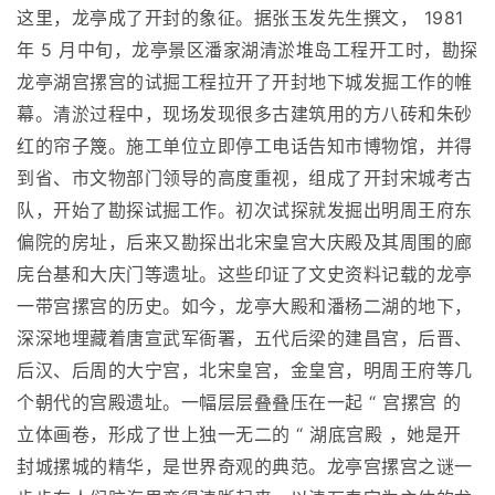
这里，龙亭成了开封的象征。据张玉发先生撰文， 1981
年 5 月中旬，龙亭景区潘家湖清淤堆岛工程开工时，勘探
龙亭湖宫摞宫的试掘工程拉开了开封地下城发掘工作的帷
幕。清淤过程中，现场发现很多古建筑用的方八砖和朱砂
红的帘子篾。施工单位立即停工电话告知市博物馆，并得
到省、市文物部门领导的高度重视，组成了开封宋城考古
队，开始了勘探试掘工作。初次试探就发掘出明周王府东
偏院的房址，后来又勘探出北宋皇宫大庆殿及其周围的廊
庑台基和大庆门等遗址。这些印证了文史资料记载的龙亭
一带宫摞宫的历史。如今，龙亭大殿和潘杨二湖的地下，
深深地埋藏着唐宣武军衙署，五代后梁的建昌宫，后晋、
后汉、后周的大宁宫，北宋皇宫，金皇宫，明周王府等几
个朝代的宫殿遗址。一幅层层叠叠压在一起 “ 宫摞宫 的
立体画卷，形成了世上独一无二的 “ 湖底宫殿 ，她是开
封城摞城的精华，是世界奇观的典范。龙亭宫摞宫之谜一