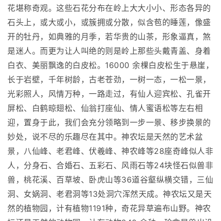
花堪称奇观。这些石花分布在岭上大大小小、形态各异的
石头上，或大或小，或簇拥或分散，似含苞的睡莲，像盛
开的牡丹，如典雅的月季，若华贵的山茶，形象逼真，煞
是迷人。而更为让人叫绝的则是岭上那些头戴青盖、身着
白衣、美丽飘逸的白皮松。16000 余棵白皮松生于悬崖，
长于岩壁，千年树龄，古老苍劲，一树一态，一松一景，
光彩照人，风情万种，一路走过，有仙人迎宾松、孔雀开
屏松、白鹤晾翅松、仙翁打座仙、情人蜜语松等左右相
迎，置身于此，我们会充分领略到一步一景、移步换景的
妙处，说不尽的乐趣尽在其中。神农坛是天然的艺术盆
景，八仙峰、老君峰、伏羲峰、神农峰等28座奇峰似人非
人，分身石、合婚石、五彩石、风雨石等24块怪石似兽非
兽，桃花溪、百草坡、卧虎山等36道谷壑纵横交错，三仙
洞、女娲洞、老君洞等13处洞穴浑然天成。神农坛又是天
然的植物园，计有植物1191种，奇花异草遍布山野。神农