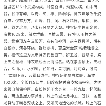
山南麓，距焦作市区33公里，面积96平方公里，由8 大
游览区136 个景点构成，峰峦叠嶂，沟壑纵横，山中有
谷，谷中有峰，以奇、绝、雄、险著称。神农坛景色千姿
百态，仪态万方，汇峰、谷、洞、石之精粹，集松、花、
鸟、猿之珍异，乃太行风景之大观。神农坛主峰紫金顶，
海拔1028米，傲立群峰，直插云霄，有“中天玉柱之美
誉。紫金顶左有云阳河，右有仙神河，前有西贝涧，后有
白松岭，河谷环绕，群峰参拱，更显紫金顶“唯我独尊之
势。相传这里为炎帝神农氏尝百草、辨五谷、登悬坛、祭
上天之圣地，神农坛也因此而得名。站在紫金顶上，天地
合，众山小，水如练，径如线，星可摘，月可鉴，可谓
“尘嚣脚下踩，云雾耳边生。神农坛绝景白松岭，海拔
1020米，全长11.5公里，因珍稀树种白皮松而得名，为国
家级自然保护区。白松岭起于舍身台，一岭九峰，起伏跌
宕，两边悬崖刀劈斧削，岭上危岩鬼斧神工，既似一条巨
龙舞动于幽谷深峡之上，又如天地造化的长城。岭上的石