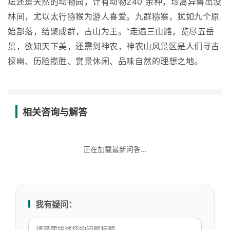
坛还是天然的动物园，计有动物240 余种，珍禽异兽出没
林间，尤以太行猕猴为游人喜爱。九群猕猴，犹如九个原
始部落，结聚成群，占山为王。“走遍三山路，览尽五岳
景，欲知天下美，还需到神农，神农山风景区是人们寻古
探幽、历险揽胜、赏景休闲、品味自然的理想之地。
相关咨询与解答
正在加载最新问答...
我有疑问：