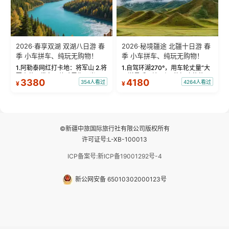
2026·春享双湖 双湖八日游 春
2026·秘境疆途 北疆十日游 春
季 小车拼车、纯玩无购物！
季 小车拼车、纯玩无购物！
1.阿勒泰网红打卡地：将军山 2.将
1.自驾环湖270°，用车轮丈量“大
军山落日缆车，体验雪都风光 3.
西洋最后一滴眼泪”的极致蔚蓝，
3380
4180
354人看过
4264人看过
¥
¥
将军山，夕阳派对，蹦迪party 4.
让雪山、花海与深邃湖水在转弯
自驾赛里木湖360°环湖 5.二进赛
间连成自由的画卷。 2.特别赠送
湖随心游，邂逅湖畔日出浪漫...
那拉提景区3公里内，落地窗三钻
民宿 3.那...
©新疆中旅国际旅行社有限公司版权所有
许可证号:L-XB-100013
ICP备案号:新ICP备19001292号-4
新公网安备 65010302000123号