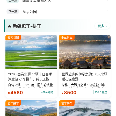
南湾湖风景旅游区
上一篇
龙亭公园
下一篇
🔥 新疆包车-拼车
更多 >
散客拼团
小车拼车
2026·画卷北疆 北疆十日春季
世界旅客的伊犁之约：8天北疆
深度游 小车拼车、纯玩无购
暖心深度游
物！
自驾环湖360°：用一圈车轮丈量
探秘三大雅丹之首：游览被《中
“大西洋最后一滴眼泪”的极致蔚
国国家地理》评选为“中国最美的
4580
8500
468人看过
257人看过
¥
¥
蓝。 赛湖旅拍：甄选多款风格服
三大雅丹”第一名的克拉玛依魔鬼
饰，9张精修美照，定格赛里木湖
城。 中国第一村：探访仅存的图
绝美瞬间。 赛湖坦克300跟车视
瓦人最大村落——禾木村，欣赏
包车拼车
包车拼车
频：专业摄影师...
晨雾与小木...