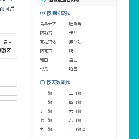
，询问岳
按地区查找
乌鲁木齐
吐鲁番
阿勒泰
伊犁
一篇 »
克拉玛依
库尔勒
旅游区
阿克苏
喀什
和田
昌吉
博乐
哈密
按天数查找
一日游
二日游
三日游
四日游
五日游
六日游
七日游
八日游
九日游
十日游以上