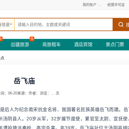
我的账户
经营许可证
有信息
热
热
出疆旅游
商旅租车
酒店宾馆
景点门票
景点
岳飞庙
间：06-20
来源：
作者：
浏览：
...
次
，是后人为纪念南宋抗金名将、我国著名民族英雄岳飞而建。岳
路相州汤阴县人。20岁从军，32岁擢节度使，累官至太尉、宣抚
年遭投降派秦桧、高宗杀害。年39岁。岳飞庙址位于汤阴县城