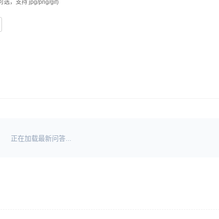
可选，支持 jpg/png/gif)
正在加载最新问答...