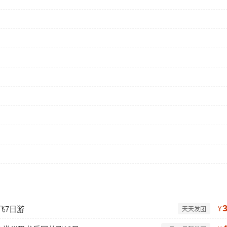
飞7日游
¥
天天发团