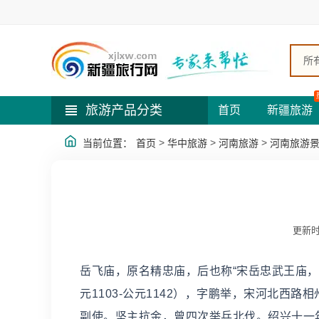
所
旅游产品分类
首页
新疆旅游
>
>
>
当前位置：
首页
华中旅游
河南旅游
河南旅游
更新时
岳飞庙，原名精忠庙，后也称“宋岳忠武王庙
元1103-公元1142），字鹏举，宋河北西
副使。坚主抗金，曾四次举兵北伐。绍兴十一