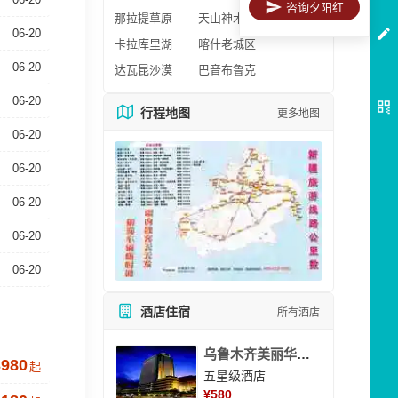
咨询夕阳红
那拉提草原
天山神木园
06-20
卡拉库里湖
喀什老城区
06-20
达瓦昆沙漠
巴音布鲁克
06-20
行程地图
更多地图
06-20
06-20
06-20
06-20
06-20
酒店住宿
所有酒店
乌鲁木齐美丽华大酒
3980
起
五星级酒店
¥
580