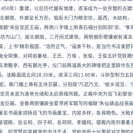
450年）重建，以后历代屡有增建，逐渐成为一处完整的古建
座北朝南，外廊呈长方形。临街大门为精忠坊，面西，木结构，
额“宋岳忠武王庙，两侧八字墙上用青石碣分别阳刻“忠、“孝
忠坊为山门，座北朝南，三开间式建筑，两侧扇形壁镶嵌有滚龙
，上书“精忠报国、“浩然正气、“庙食千秋，是当代书法家舒
施全铜像，对祠前秦桧、王氏、万俟 、张俊、王俊五奸党铁跪
有肃瞻亭，西有觐光亭，仪门前两道高大的碑墙把这里辟作东
。该殿面阔五间18.30米。进深三间11.60米，斗拱型制为五
宏。殿门楣上悬有五块巨匾，分别是“乃武乃文、“故乡俎豆、“
和“忠灵未泯为清帝光绪和太后慈禧所题。正殿中央为岳飞彩塑坐
贴金巨匾。坐像两侧镶嵌张爱萍将军题写的楹联“朱仙镇血战丧
著名书画家颂扬岳飞的书画墨宝，内容多样，各具物色。大殿
是寝殿、岳云祠、四子祠、岳珂祠、孝娥祠。寝殿内陈列着著
返，欣赏赞叹其精湛的书法艺术。党和政府十分重视对文物的