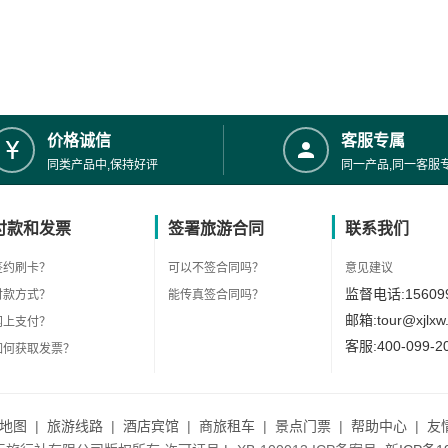
价格诚信
客服专属
同类产品中,保持好评
同一产品,同一客服
付款和发票
签署旅游合同
联系我们
签约刷卡？
可以不签合同吗？
意见建议
监督电话:156099
付款方式？
能传真签合同吗？
邮箱:tour@xjlxw
网上支付？
客服:400-099-2
如何获取发票？
地图
|
旅游线路
|
酒店宾馆
|
商旅租车
|
景点门票
|
帮助中心
|
友