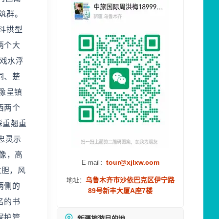
筑群。
斗拱型
两个大
戏水浮
同、楚
像呈镇
西两个
踩重翘重
忠灵示
像，高
tour@xjlxw.com
E-mail：
敌胆，风
乌鲁木齐市沙依巴克区伊宁路
地址：
两侧的
89号新丰大厦A座7楼
名的书
保护管
新疆旅游目的地