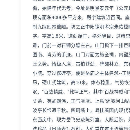
街，始建年代无考，今址是明景泰元年（公元1
现有面积4000多平方米，殿宇建筑近百间。
制九踩四昂重翘。坊之正中阳镌明孝宗朱佑樘赐
字。字高1.8米，遒劲端庄，格外醒目，过精
雕，门前一对石狮分踞左右。山门檐下一排巨匾
图南、肖劳的手迹。山门对面为施全祠，内塑
压之势。拾级入庙，古柏苍劲，碑碣林立，东
小院。穿过御碑亭，便是岳庙之主体建筑--正殿
昂，硬山式建筑，高10米。体态稳重，气势恢
泯、“百战精威、“乾坤正气。其中“百战神威
丈余，英武魁伟，正气凛凛。上悬“还我河山
波亭长恨遗千秋。四周墙上，悬挂着国内现代
东西庑中，现为岳飞史迹陈列室。大殿后院，
法珍品《出师表》石刻。人们常在这里流连忘