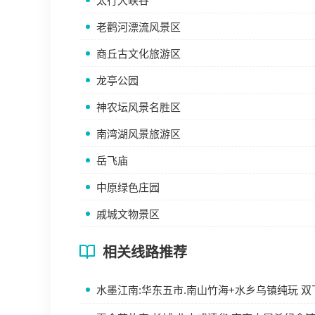
太行大峡谷
老鹳河漂流风景区
商丘古文化旅游区
龙亭公园
神农坛风景名胜区
南湾湖风景旅游区
岳飞庙
中原绿色庄园
戚城文物景区
相关线路推荐
水墨江南:华东五市.南山竹海+水乡乌镇纯玩 双