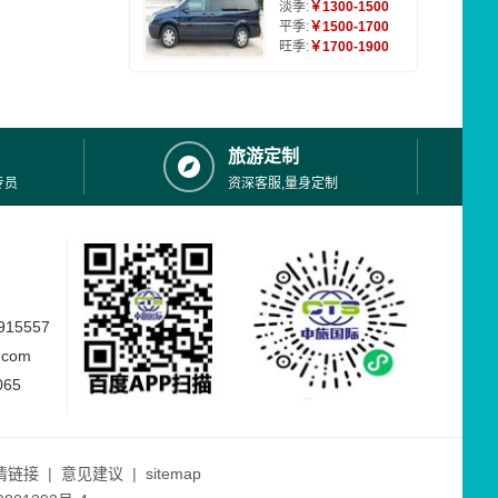
淡季:
￥1300-1500
平季:
￥1500-1700
旺季:
￥1700-1900
旅游定制
专员
资深客服,量身定制
15557
.com
065
情链接
|
意见建议
|
sitemap