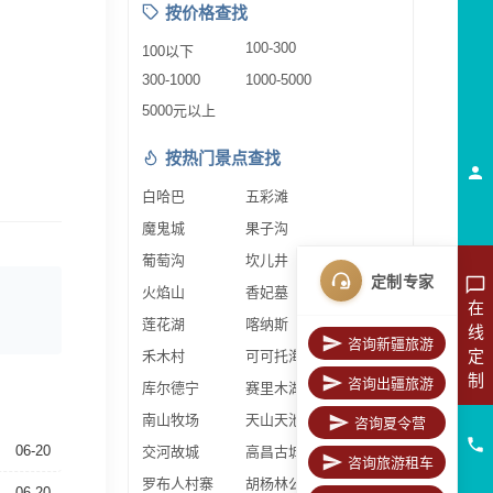
按价格查找
100-300
100以下
300-1000
1000-5000
5000元以上
按热门景点查找
白哈巴
五彩滩
魔鬼城
果子沟
葡萄沟
坎儿井
定制专家
火焰山
香妃墓
在
莲花湖
喀纳斯
线
咨询新疆旅游
定
禾木村
可可托海
制
咨询出疆旅游
库尔德宁
赛里木湖
南山牧场
天山天池
咨询夏令营
06-20
交河故城
高昌古城
咨询旅游租车
罗布人村寨
胡杨林公园
06-20