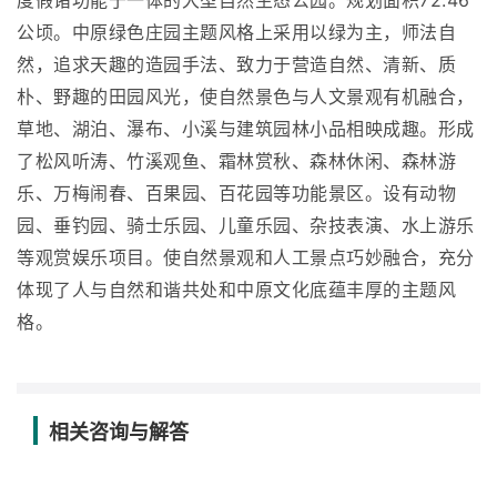
度假诸功能于一体的大型自然生态公园。规划面积72.46
公顷。中原绿色庄园主题风格上采用以绿为主，师法自
然，追求天趣的造园手法、致力于营造自然、清新、质
朴、野趣的田园风光，使自然景色与人文景观有机融合，
草地、湖泊、瀑布、小溪与建筑园林小品相映成趣。形成
了松风听涛、竹溪观鱼、霜林赏秋、森林休闲、森林游
乐、万梅闹春、百果园、百花园等功能景区。设有动物
园、垂钓园、骑士乐园、儿童乐园、杂技表演、水上游乐
等观赏娱乐项目。使自然景观和人工景点巧妙融合，充分
体现了人与自然和谐共处和中原文化底蕴丰厚的主题风
格。
相关咨询与解答