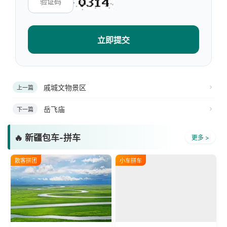
立即提交
戚城文物景区
上一篇
岳飞庙
下一篇
🔥 新疆包车-拼车
更多 >
散客拼团
小车拼车