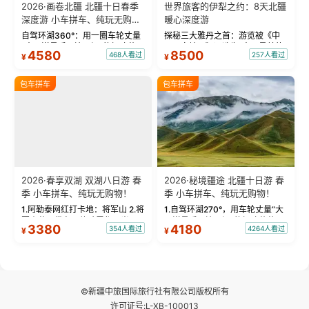
2026·画卷北疆 北疆十日春季
世界旅客的伊犁之约：8天北疆
深度游 小车拼车、纯玩无购
暖心深度游
物！
自驾环湖360°：用一圈车轮丈量
探秘三大雅丹之首：游览被《中
“大西洋最后一滴眼泪”的极致蔚
国国家地理》评选为“中国最美的
4580
8500
468人看过
257人看过
¥
¥
蓝。 赛湖旅拍：甄选多款风格服
三大雅丹”第一名的克拉玛依魔鬼
饰，9张精修美照，定格赛里木湖
城。 中国第一村：探访仅存的图
绝美瞬间。 赛湖坦克300跟车视
瓦人最大村落——禾木村，欣赏
包车拼车
包车拼车
频：专业摄影师...
晨雾与小木...
2026·春享双湖 双湖八日游 春
2026·秘境疆途 北疆十日游 春
季 小车拼车、纯玩无购物！
季 小车拼车、纯玩无购物！
1.阿勒泰网红打卡地：将军山 2.将
1.自驾环湖270°，用车轮丈量“大
军山落日缆车，体验雪都风光 3.
西洋最后一滴眼泪”的极致蔚蓝，
3380
4180
354人看过
4264人看过
¥
¥
将军山，夕阳派对，蹦迪party 4.
让雪山、花海与深邃湖水在转弯
自驾赛里木湖360°环湖 5.二进赛
间连成自由的画卷。 2.特别赠送
湖随心游，邂逅湖畔日出浪漫...
那拉提景区3公里内，落地窗三钻
民宿 3.那...
©新疆中旅国际旅行社有限公司版权所有
许可证号:L-XB-100013