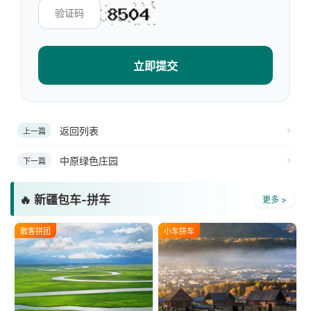
立即提交
返回列表
上一篇
中原绿色庄园
下一篇
🔥 新疆包车-拼车
更多 >
散客拼团
小车拼车