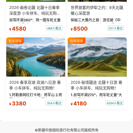
2026·画卷北疆 北疆十日春季
世界旅客的伊犁之约：8天北疆
深度游 小车拼车、纯玩无购
暖心深度游
物！
自驾环湖360°：用一圈车轮丈量
探秘三大雅丹之首：游览被《中
“大西洋最后一滴眼泪”的极致蔚
国国家地理》评选为“中国最美的
4580
8500
468人看过
257人看过
¥
¥
蓝。 赛湖旅拍：甄选多款风格服
三大雅丹”第一名的克拉玛依魔鬼
饰，9张精修美照，定格赛里木湖
城。 中国第一村：探访仅存的图
绝美瞬间。 赛湖坦克300跟车视
瓦人最大村落——禾木村，欣赏
包车拼车
包车拼车
频：专业摄影师...
晨雾与小木...
2026·春享双湖 双湖八日游 春
2026·秘境疆途 北疆十日游 春
季 小车拼车、纯玩无购物！
季 小车拼车、纯玩无购物！
1.阿勒泰网红打卡地：将军山 2.将
1.自驾环湖270°，用车轮丈量“大
军山落日缆车，体验雪都风光 3.
西洋最后一滴眼泪”的极致蔚蓝，
3380
4180
354人看过
4264人看过
¥
¥
将军山，夕阳派对，蹦迪party 4.
让雪山、花海与深邃湖水在转弯
自驾赛里木湖360°环湖 5.二进赛
间连成自由的画卷。 2.特别赠送
湖随心游，邂逅湖畔日出浪漫...
那拉提景区3公里内，落地窗三钻
民宿 3.那...
©新疆中旅国际旅行社有限公司版权所有