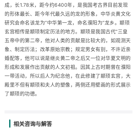
成，长1.78米，距今约6400年，是我国考古界目前发现
的形体最长、距今年代最久远的龙的形象，中华炎黄文化
研究会命名该龙为“中华第一龙，命名濮阳为“龙乡。颛顼
玄宫相传是颛顼制定历法的地方。颛顼是我国古代“三皇
五帝中的第二帝，他对人类的贡献是比较大的，如观测天
象、制定历法；改革原始宗教；规定男女有别，不许近亲
婚配等，他可以说是继炎黄二帝之后又一位对华夏文明的
形成和发展作出贡献的人文初祖。因其上古时期曾在濮阳
一带活动，所以后人为纪念他，在此修建了颛顼玄宫，大
殿里不但有颛顼和夫人的塑像，两侧还用壁画的形式展示
了颛顼的功德。
相关咨询与解答