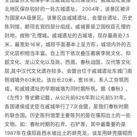
全国重点文物保护单位戚城遗址而建设的。戚城遗址是豫
北地区保存较好的一处古城遗址， 2004年，该景区被评
为国家4A级景区。该景区由戚城遗址、会盟台遗址、历史
陈列馆、颛顼玄宫四部分组成。戚城曾是卫国权臣孔悝的
封地，故称“孔悝城。戚城遗址的古城墙，现存最高处7.5
米，最宽处16米，城垣平面基本上呈方形，城垣内外的古
文化层积相当丰富。自上而下依次叠压着裴李岗文化、仰
韶文化、龙山文化以及商、西周、春秋战国、汉代等文化
层,其中汉代文化遗存较多。会盟台位于戚城遗址东城门南
侧城墙外80米处。该台长20米，宽16米，系人工夯筑而
成，和戚城遗址的早期城墙为同时期所筑。据《春秋》、
《左传》等史籍记载，从公元前626年到公元前531年，
各国诸侯或史臣在戚城举行了7次会盟，是我们春秋时期
的联合国。历史陈列馆里主要陈列的是在濮阳出土的一些
文物。如：春秋时期的石斧、石铲等，其中最重要的是
1987年在濮阳县西水坡出土的蚌壳龙，该龙用蚌壳摆砌而