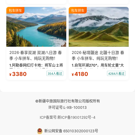
饰，9张精修美照，定格赛里木湖
城。 中国第一村：探访仅存的图
绝美瞬间。 赛湖坦克300跟车视
瓦人最大村落——禾木村，欣赏
包车拼车
包车拼车
频：专业摄影师...
晨雾与小木...
2026·春享双湖 双湖八日游 春
2026·秘境疆途 北疆十日游 春
季 小车拼车、纯玩无购物！
季 小车拼车、纯玩无购物！
1.阿勒泰网红打卡地：将军山 2.将
1.自驾环湖270°，用车轮丈量“大
军山落日缆车，体验雪都风光 3.
西洋最后一滴眼泪”的极致蔚蓝，
3380
4180
354人看过
4264人看过
¥
¥
将军山，夕阳派对，蹦迪party 4.
让雪山、花海与深邃湖水在转弯
自驾赛里木湖360°环湖 5.二进赛
间连成自由的画卷。 2.特别赠送
湖随心游，邂逅湖畔日出浪漫...
那拉提景区3公里内，落地窗三钻
民宿 3.那...
©新疆中旅国际旅行社有限公司版权所有
许可证号:L-XB-100013
ICP备案号:新ICP备19001292号-4
新公网安备 65010302000123号