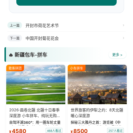
开封市荷花艺术节
上一篇
中国开封菊花花会
下一篇
🔥 新疆包车-拼车
更多 >
散客拼团
小车拼车
2026·画卷北疆 北疆十日春季
世界旅客的伊犁之约：8天北疆
深度游 小车拼车、纯玩无购
暖心深度游
物！
自驾环湖360°：用一圈车轮丈量
探秘三大雅丹之首：游览被《中
“大西洋最后一滴眼泪”的极致蔚
国国家地理》评选为“中国最美的
4580
8500
468人看过
257人看过
¥
¥
蓝。 赛湖旅拍：甄选多款风格服
三大雅丹”第一名的克拉玛依魔鬼