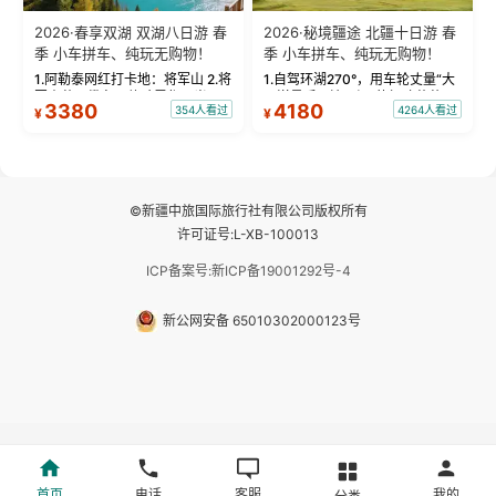
2026·春享双湖 双湖八日游 春
2026·秘境疆途 北疆十日游 春
季 小车拼车、纯玩无购物！
季 小车拼车、纯玩无购物！
1.阿勒泰网红打卡地：将军山 2.将
1.自驾环湖270°，用车轮丈量“大
军山落日缆车，体验雪都风光 3.
西洋最后一滴眼泪”的极致蔚蓝，
3380
4180
354人看过
4264人看过
¥
¥
将军山，夕阳派对，蹦迪party 4.
让雪山、花海与深邃湖水在转弯
自驾赛里木湖360°环湖 5.二进赛
间连成自由的画卷。 2.特别赠送
湖随心游，邂逅湖畔日出浪漫...
那拉提景区3公里内，落地窗三钻
民宿 3.那...
©新疆中旅国际旅行社有限公司版权所有
许可证号:L-XB-100013
ICP备案号:新ICP备19001292号-4
新公网安备 65010302000123号
首页
电话
客服
我的