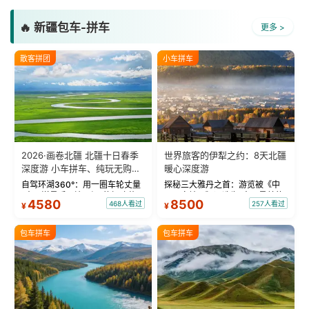
🔥 新疆包车-拼车
更多 >
散客拼团
小车拼车
2026·画卷北疆 北疆十日春季
世界旅客的伊犁之约：8天北疆
深度游 小车拼车、纯玩无购
暖心深度游
物！
自驾环湖360°：用一圈车轮丈量
探秘三大雅丹之首：游览被《中
“大西洋最后一滴眼泪”的极致蔚
国国家地理》评选为“中国最美的
4580
8500
468人看过
257人看过
¥
¥
蓝。 赛湖旅拍：甄选多款风格服
三大雅丹”第一名的克拉玛依魔鬼
饰，9张精修美照，定格赛里木湖
城。 中国第一村：探访仅存的图
绝美瞬间。 赛湖坦克300跟车视
瓦人最大村落——禾木村，欣赏
包车拼车
包车拼车
频：专业摄影师...
晨雾与小木...