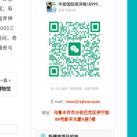
观；有
鬼斧神
03三
相间，奇
雄奇与
一篇 »
博物馆
tour@xjlxw.com
E-mail：
乌鲁木齐市沙依巴克区伊宁路
地址：
89号新丰大厦A座7楼
新疆旅游目的地