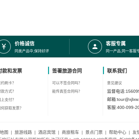
价格诚信
客服专属
同类产品中,保持好评
同一产品,同一客服
付款和发票
签署旅游合同
联系我们
签约刷卡？
可以不签合同吗？
意见建议
监督电话:156099
付款方式？
能传真签合同吗？
邮箱:tour@xjlxw
网上支付？
客服:400-099-2
如何获取发票？
地图
|
旅游线路
|
酒店宾馆
|
商旅租车
|
景点门票
|
帮助中心
|
友