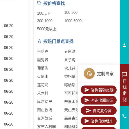
按价格查找
100-300
100以下
300-1000
1000-5000
06-20
5000元以上
06-20
按热门景点查找
06-20
白哈巴
五彩滩
06-20
魔鬼城
果子沟
葡萄沟
坎儿井
06-20
定制专家
火焰山
香妃墓
在
06-20
莲花湖
喀纳斯
线
咨询新疆旅游
06-20
定
禾木村
可可托海
制
咨询出疆旅游
库尔德宁
赛里木湖
06-20
南山牧场
天山天池
咨询夏令营
06-20
交河故城
高昌古城
咨询旅游租车
06-20
罗布人村寨
胡杨林公园