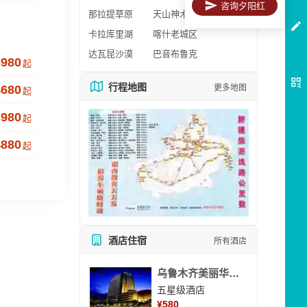
咨询夕阳红
那拉提草原
天山神木园
卡拉库里湖
喀什老城区
达瓦昆沙漠
巴音布鲁克
3980
起
行程地图
更多地图
4680
起
3980
起
4880
起
酒店住宿
所有酒店
乌鲁木齐美丽华大酒
五星级酒店
¥
580