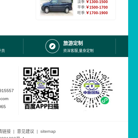
淡季:
￥1300-1500
平季:
￥1500-1700
旺季:
￥1700-1900
旅游定制
专员
资深客服,量身定制
15557
.com
065
情链接
|
意见建议
|
sitemap