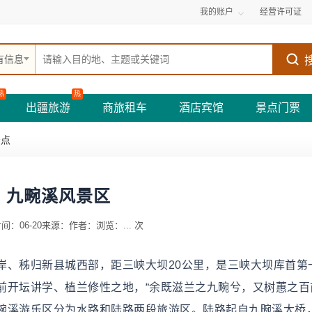
我的账户
经营许可证
有信息
热
热
出疆旅游
商旅租车
酒店宾馆
景点门票
景点
九畹溪风景区
间：06-20
来源：
作者：
浏览：
...
次
岸、秭归新县城西部，距三峡大坝20公里，是三峡大坝库首第
前开坛讲学、植兰修性之地，“余既滋兰之九畹兮，又树蕙之百
畹溪游乐区分为水路和陆路两段旅游区。陆路起自九畹溪大桥