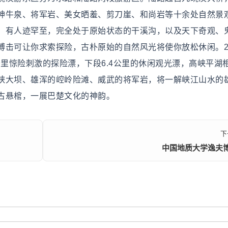
神牛泉、将军岩、美女晒羞、剪刀崖、和尚岩等十余处自然景
；有人迹罕至，完全处于原始状态的干溪沟，以及天下奇观、
击可让你求索探险，古朴原始的自然风光将使你放松休闲。20
公里惊险刺激的探险漂，下段6.4公里的休闲观光漂，高峡平湖
峡大坝、雄浑的崆岭险滩、威武的将军岩，将一解峡江山水的
古悬棺，一展巴楚文化的神韵。
下
中国地质大学逸夫