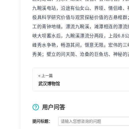
九畹溪电站，沿途有仙女山、界垭、情侣峰、
极具科学研究价值与观赏探秘价值的古悬棺群
工的青钟地缝。漂流九畹溪，滩潭相连的漂流搏
峡大坝蓄水后，九畹溪漂流分两段，上段6.8
峰秀水争艳，畅游其间，惬意无限。宏伟的三
秀美；壁立的问天简、沧桑的巨鱼坊、神秘的
« 上一篇
武汉博物馆
用户问答
提问标题：