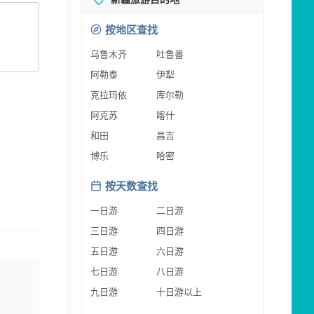
按地区查找
乌鲁木齐
吐鲁番
阿勒泰
伊犁
克拉玛依
库尔勒
阿克苏
喀什
和田
昌吉
博乐
哈密
按天数查找
一日游
二日游
三日游
四日游
五日游
六日游
七日游
八日游
九日游
十日游以上