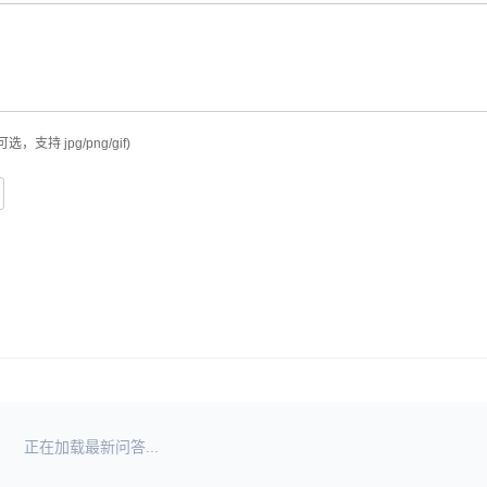
可选，支持 jpg/png/gif)
正在加载最新问答...