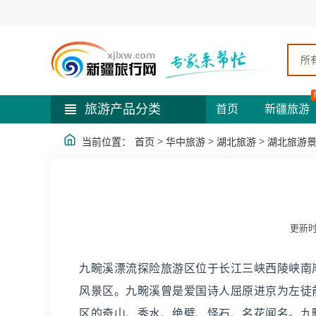
所
旅游产品分类
首页
新疆旅游
>
>
>
当前位置：
首页
华中旅游
湖北旅游
湖北旅游
更新时
九畹溪漂流探险旅游区位于长江三峡西陵峡南
风景区。九畹溪曾是爱国诗人屈原进京为左徒
区的奇山、秀水、绝壁、怪石、名花闻名。九