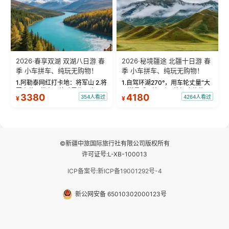
2026·春享双湖 双湖八日游 春
2026·秘境疆途 北疆十日游 春
季 小车拼车、纯玩无购物！
季 小车拼车、纯玩无购物！
1.阿勒泰网红打卡地：将军山 2.将
1.自驾环湖270°，用车轮丈量“大
军山落日缆车，体验雪都风光 3.
西洋最后一滴眼泪”的极致蔚蓝，
3380
4180
354人看过
4264人看过
¥
¥
将军山，夕阳派对，蹦迪party 4.
让雪山、花海与深邃湖水在转弯
自驾赛里木湖360°环湖 5.二进赛
间连成自由的画卷。 2.特别赠送
湖随心游，邂逅湖畔日出浪漫...
那拉提景区3公里内，落地窗三钻
民宿 3.那...
©新疆中旅国际旅行社有限公司版权所有
许可证号:L-XB-100013
ICP备案号:新ICP备19001292号-4
新公网安备 65010302000123号