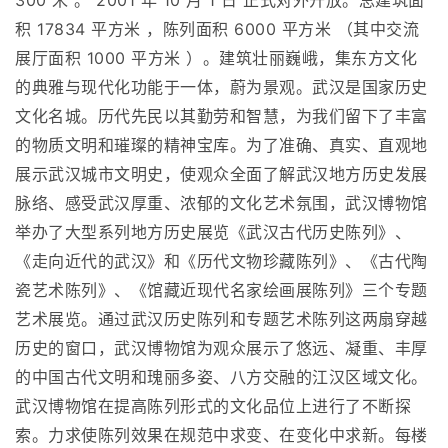
300 米 。 2001 年 10 月 1 日 正式对外开放。总建筑面
积 17834 平方米 ，陈列面积 6000 平方米 （其中交流
展厅面积 1000 平方米 ）。建筑壮丽巍峨，集东方文化
的典雅与现代化功能于一体，蔚为景观。武汉是国家历史
文化名城。历代先民以其勤劳和智慧，为我们留下了丰富
的物质文明和璀璨的精神宝库。为了准确、真实、直观地
展示武汉城市文明史，使观众全面了解武汉地方历史发展
脉络、感受武汉厚重、浓郁的文化艺术氛围，武汉博物馆
举办了大型系列地方历史展览《武汉古代历史陈列》、
《走向近代的武汉》和《历代文物珍藏陈列》、《古代陶
瓷艺术陈列》、《馆藏近现代名家绘画展陈列》三个专题
艺术展览。通过武汉历史陈列和专题艺术陈列这两扇穿越
历史的窗口，武汉博物馆为观众展示了悠远、凝重、丰厚
的中国古代文明和瑰丽多姿、八方交融的江汉区域文化。
武汉博物馆在提高陈列形式的文化品位上进行了不断探
索。力求使陈列效果在规范中求变、在变化中求新。每楼