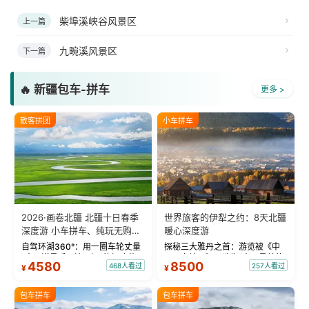
柴埠溪峡谷风景区
上一篇
九畹溪风景区
下一篇
🔥 新疆包车-拼车
更多 >
散客拼团
小车拼车
2026·画卷北疆 北疆十日春季
世界旅客的伊犁之约：8天北疆
深度游 小车拼车、纯玩无购
暖心深度游
物！
自驾环湖360°：用一圈车轮丈量
探秘三大雅丹之首：游览被《中
“大西洋最后一滴眼泪”的极致蔚
国国家地理》评选为“中国最美的
4580
8500
468人看过
257人看过
¥
¥
蓝。 赛湖旅拍：甄选多款风格服
三大雅丹”第一名的克拉玛依魔鬼
饰，9张精修美照，定格赛里木湖
城。 中国第一村：探访仅存的图
绝美瞬间。 赛湖坦克300跟车视
瓦人最大村落——禾木村，欣赏
包车拼车
包车拼车
频：专业摄影师...
晨雾与小木...