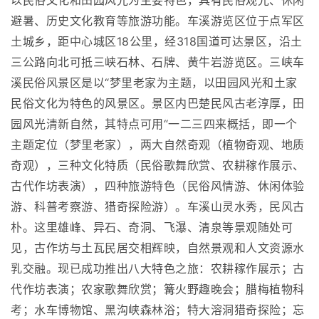
以民俗文化和田园风光为主要特色，具有民俗观光、休闲
避暑、历史文化教育等旅游功能。车溪游览区位于点军区
土城乡，距中心城区18公里，经318国道可达景区，沿土
三公路向北可抵三峡石林、石牌、黄牛岩游览区。三峡车
溪民俗风景区是以“梦里老家为主题，以田园风光和土家
民俗文化为特色的风景区。景区内巴楚民风古老淳厚，田
园风光清新自然，其特点可用“一二三四来概括，即一个
主题定位（梦里老家），两大自然奇观（植物奇观、地质
奇观），三种文化特质（民俗歌舞欣赏、农耕稼作展示、
古代作坊表演），四种旅游特色（民俗风情游、休闲体验
游、科普考察游、猎奇探险游）。车溪山灵水秀，民风古
朴。这里雄峰、异石、奇洞、飞瀑、清泉等景观随处可
见，古作坊与土瓦民居交相辉映，自然景观和人文资源水
乳交融。现已成功推出八大特色之旅：农耕稼作展示；古
代作坊表演；农家歌舞欣赏；篝火野趣晚会；腊梅植物科
考；水车博物馆、黑沟峡森林浴；特大溶洞猎奇探险；忘