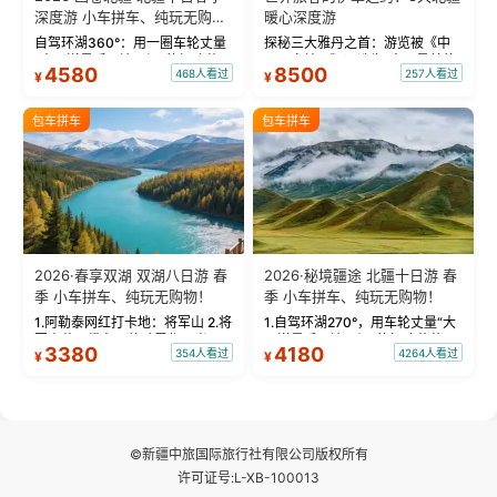
深度游 小车拼车、纯玩无购
暖心深度游
物！
自驾环湖360°：用一圈车轮丈量
探秘三大雅丹之首：游览被《中
“大西洋最后一滴眼泪”的极致蔚
国国家地理》评选为“中国最美的
4580
8500
468人看过
257人看过
¥
¥
蓝。 赛湖旅拍：甄选多款风格服
三大雅丹”第一名的克拉玛依魔鬼
饰，9张精修美照，定格赛里木湖
城。 中国第一村：探访仅存的图
绝美瞬间。 赛湖坦克300跟车视
瓦人最大村落——禾木村，欣赏
包车拼车
包车拼车
频：专业摄影师...
晨雾与小木...
2026·春享双湖 双湖八日游 春
2026·秘境疆途 北疆十日游 春
季 小车拼车、纯玩无购物！
季 小车拼车、纯玩无购物！
1.阿勒泰网红打卡地：将军山 2.将
1.自驾环湖270°，用车轮丈量“大
军山落日缆车，体验雪都风光 3.
西洋最后一滴眼泪”的极致蔚蓝，
3380
4180
354人看过
4264人看过
¥
¥
将军山，夕阳派对，蹦迪party 4.
让雪山、花海与深邃湖水在转弯
自驾赛里木湖360°环湖 5.二进赛
间连成自由的画卷。 2.特别赠送
湖随心游，邂逅湖畔日出浪漫...
那拉提景区3公里内，落地窗三钻
民宿 3.那...
©新疆中旅国际旅行社有限公司版权所有
许可证号:L-XB-100013