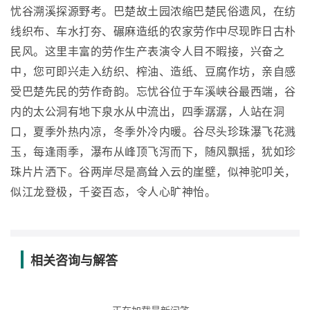
忧谷溯溪探源野考。巴楚故土园浓缩巴楚民俗遗风，在纺
线织布、车水打夯、碾麻造纸的农家劳作中尽现昨日古朴
民风。这里丰富的劳作生产表演令人目不暇接，兴奋之
中，您可即兴走入纺织、榨油、造纸、豆腐作坊，亲自感
受巴楚先民的劳作奇韵。忘忧谷位于车溪峡谷最西端，谷
内的太公洞有地下泉水从中流出，四季潺潺，人站在洞
口，夏季外热内凉，冬季外冷内暖。谷尽头珍珠瀑飞花溅
玉，每逢雨季，瀑布从峰顶飞泻而下，随风飘摇，犹如珍
珠片片洒下。谷两岸尽是高耸入云的崖壁，似神驼叩关，
似江龙登极，千姿百态，令人心旷神怡。
相关咨询与解答