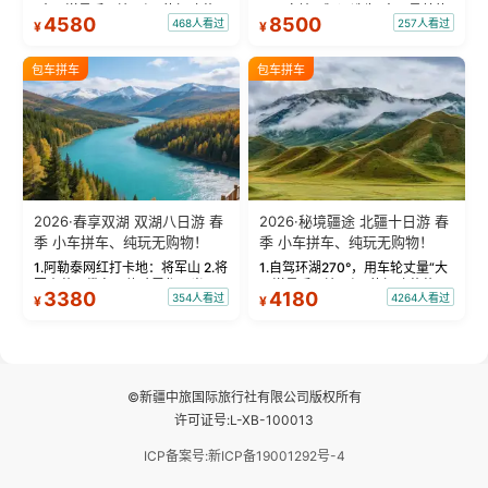
“大西洋最后一滴眼泪”的极致蔚
国国家地理》评选为“中国最美的
4580
8500
468人看过
257人看过
¥
¥
蓝。 赛湖旅拍：甄选多款风格服
三大雅丹”第一名的克拉玛依魔鬼
饰，9张精修美照，定格赛里木湖
城。 中国第一村：探访仅存的图
绝美瞬间。 赛湖坦克300跟车视
瓦人最大村落——禾木村，欣赏
包车拼车
包车拼车
频：专业摄影师...
晨雾与小木...
2026·春享双湖 双湖八日游 春
2026·秘境疆途 北疆十日游 春
季 小车拼车、纯玩无购物！
季 小车拼车、纯玩无购物！
1.阿勒泰网红打卡地：将军山 2.将
1.自驾环湖270°，用车轮丈量“大
军山落日缆车，体验雪都风光 3.
西洋最后一滴眼泪”的极致蔚蓝，
3380
4180
354人看过
4264人看过
¥
¥
将军山，夕阳派对，蹦迪party 4.
让雪山、花海与深邃湖水在转弯
自驾赛里木湖360°环湖 5.二进赛
间连成自由的画卷。 2.特别赠送
湖随心游，邂逅湖畔日出浪漫...
那拉提景区3公里内，落地窗三钻
民宿 3.那...
©新疆中旅国际旅行社有限公司版权所有
许可证号:L-XB-100013
ICP备案号:新ICP备19001292号-4