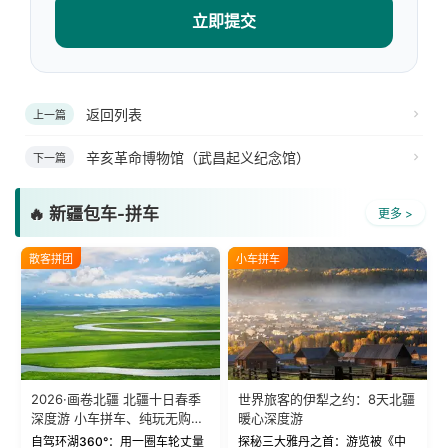
立即提交
返回列表
上一篇
辛亥革命博物馆（武昌起义纪念馆）
下一篇
🔥 新疆包车-拼车
更多 >
散客拼团
小车拼车
2026·画卷北疆 北疆十日春季
世界旅客的伊犁之约：8天北疆
深度游 小车拼车、纯玩无购
暖心深度游
物！
自驾环湖360°：用一圈车轮丈量
探秘三大雅丹之首：游览被《中