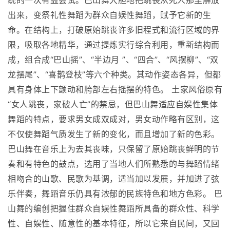
统的一次有益尝试。巴山舞大胆地把跳丧从死人那里解放
出来，变祭礼性舞蹈为群众自娱性舞蹈，赋予它新的生
命。在结构上，打破原始跳丧许多旧程式和流行区域的界
限，吸取各地精华，通过提炼实行综合利用，重新结构而
成，组合成“巴山摇”、“半边月 ”、“四合”、“风摆柳”、“双
龙摆尾”、“喜鹊登枝”等六个种类。其动作姿态各异，但都
具有身体上下颤动和胯部左右摇摆的特色。 土家风俗原有
“女人跳丧，家破人亡”的禁忌，但巴山舞适应自娱性集体
舞蹈的特点，要求男女成双成对，男女动作略有区别，这
不仅使舞蹈气质发生了新的变化，而且增加了新的色彩。
巴山舞在音乐上为去其丧味，只保留了原始跳丧鲜明的节
奏和有特色的鼓点，选用了当地人们所熟悉的与舞蹈情绪
相吻合的山歌、民歌为基调，适当加以发展，并加进了弦
乐伴奏，舞蹈音乐仍具有浓郁的民族特色和地方色彩。 巴
山舞的编创把握住群众自娱性舞蹈所具备的群众性、科学
性、自娱性、随意性的基本特征，所以它来自民间，又回