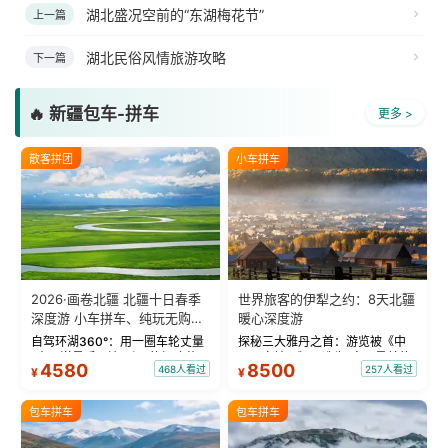
湖北盛况空前的“东湖梅花节”
上一篇
湖北民俗风情旅游攻略
下一篇
🔥 新疆包车-拼车
更多 >
散客拼团
小车拼车
2026·画卷北疆 北疆十日春季
世界旅客的伊犁之约：8天北疆
深度游 小车拼车、纯玩无购
暖心深度游
物！
自驾环湖360°：用一圈车轮丈量
探秘三大雅丹之首：游览被《中
“大西洋最后一滴眼泪”的极致蔚
国国家地理》评选为“中国最美的
4580
8500
468人看过
257人看过
¥
¥
蓝。 赛湖旅拍：甄选多款风格服
三大雅丹”第一名的克拉玛依魔鬼
饰，9张精修美照，定格赛里木湖
城。 中国第一村：探访仅存的图
绝美瞬间。 赛湖坦克300跟车视
瓦人最大村落——禾木村，欣赏
包车拼车
包车拼车
频：专业摄影师...
晨雾与小木...