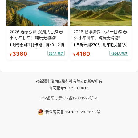
2026·春享双湖 双湖八日游 春
2026·秘境疆途 北疆十日游 春
季 小车拼车、纯玩无购物！
季 小车拼车、纯玩无购物！
1.阿勒泰网红打卡地：将军山 2.将
1.自驾环湖270°，用车轮丈量“大
军山落日缆车，体验雪都风光 3.
西洋最后一滴眼泪”的极致蔚蓝，
3380
4180
354人看过
4264人看过
¥
¥
将军山，夕阳派对，蹦迪party 4.
让雪山、花海与深邃湖水在转弯
自驾赛里木湖360°环湖 5.二进赛
间连成自由的画卷。 2.特别赠送
湖随心游，邂逅湖畔日出浪漫...
那拉提景区3公里内，落地窗三钻
民宿 3.那...
©新疆中旅国际旅行社有限公司版权所有
许可证号:L-XB-100013
ICP备案号:新ICP备19001292号-4
新公网安备 65010302000123号