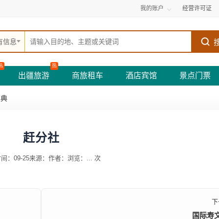
我的账户
经营许可证
有信息
热
热
出疆旅游
商旅租车
酒店宾馆
景点门票
庆典
赶分社
间：09-25
来源：
作者：
浏览：
...
次
下
国际寿