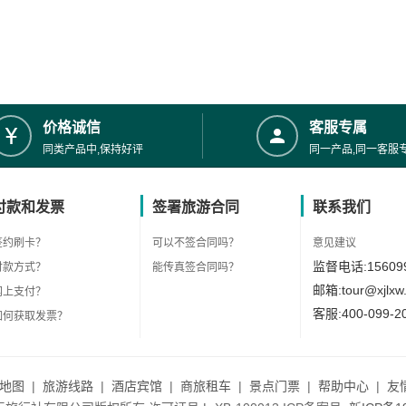
价格诚信
客服专属
同类产品中,保持好评
同一产品,同一客服
付款和发票
签署旅游合同
联系我们
签约刷卡？
可以不签合同吗？
意见建议
监督电话:156099
付款方式？
能传真签合同吗？
邮箱:tour@xjlxw
网上支付？
客服:400-099-2
如何获取发票？
地图
|
旅游线路
|
酒店宾馆
|
商旅租车
|
景点门票
|
帮助中心
|
友