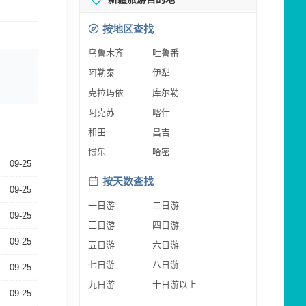
按地区查找
乌鲁木齐
吐鲁番
阿勒泰
伊犁
克拉玛依
库尔勒
阿克苏
喀什
和田
昌吉
博乐
哈密
09-25
按天数查找
09-25
一日游
二日游
09-25
三日游
四日游
09-25
五日游
六日游
七日游
八日游
09-25
九日游
十日游以上
09-25