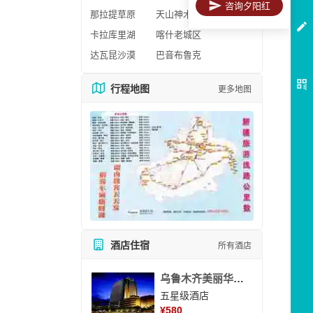
咨询夕阳红
那拉提草原
天山神木园
卡拉库里湖
喀什老城区
达瓦昆沙漠
巴音布鲁克
行程地图
更多地图
酒店住宿
所有酒店
乌鲁木齐美丽华大酒
五星级酒店
¥
580