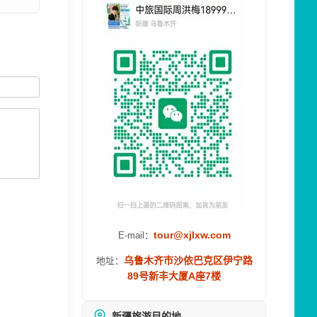
tour@xjlxw.com
E-mail：
乌鲁木齐市沙依巴克区伊宁路
地址：
89号新丰大厦A座7楼
新疆旅游目的地