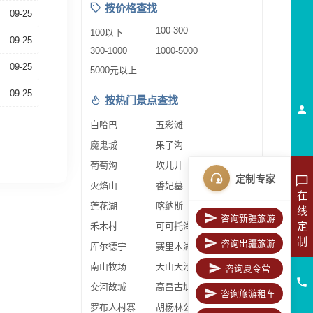
按价格查找
09-25
100-300
100以下
09-25
300-1000
1000-5000
09-25
5000元以上
09-25
按热门景点查找
白哈巴
五彩滩
魔鬼城
果子沟
葡萄沟
坎儿井
定制专家
火焰山
香妃墓
在
莲花湖
喀纳斯
线
咨询新疆旅游
定
禾木村
可可托海
制
咨询出疆旅游
库尔德宁
赛里木湖
南山牧场
天山天池
咨询夏令营
交河故城
高昌古城
咨询旅游租车
罗布人村寨
胡杨林公园