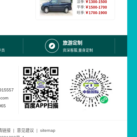
淡季:
￥1300-1500
平季:
￥1500-1700
旺季:
￥1700-1900
旅游定制
专员
资深客服,量身定制
15557
.com
065
情链接
|
意见建议
|
sitemap