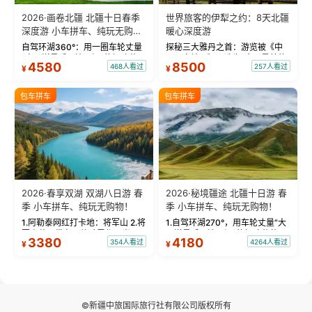
2026·画卷北疆 北疆十日春季
世界旅客的伊犁之约：8天北疆
深度游 小车拼车、纯玩无购
暖心深度游
物！
自驾环湖360°：用一圈车轮丈量
探秘三大雅丹之首：游览被《中
“大西洋最后一滴眼泪”的极致蔚
国国家地理》评选为“中国最美的
4580
8500
468人看过
257人看过
¥
¥
蓝。 赛湖旅拍：甄选多款风格服
三大雅丹”第一名的克拉玛依魔鬼
饰，9张精修美照，定格赛里木湖
城。 中国第一村：探访仅存的图
绝美瞬间。 赛湖坦克300跟车视
瓦人最大村落——禾木村，欣赏
包车拼车
包车拼车
频：专业摄影师...
晨雾与小木...
2026·春享双湖 双湖八日游 春
2026·秘境疆途 北疆十日游 春
季 小车拼车、纯玩无购物！
季 小车拼车、纯玩无购物！
1.阿勒泰网红打卡地：将军山 2.将
1.自驾环湖270°，用车轮丈量“大
军山落日缆车，体验雪都风光 3.
西洋最后一滴眼泪”的极致蔚蓝，
3380
4180
354人看过
4264人看过
¥
¥
将军山，夕阳派对，蹦迪party 4.
让雪山、花海与深邃湖水在转弯
自驾赛里木湖360°环湖 5.二进赛
间连成自由的画卷。 2.特别赠送
湖随心游，邂逅湖畔日出浪漫...
那拉提景区3公里内，落地窗三钻
民宿 3.那...
©新疆中旅国际旅行社有限公司版权所有