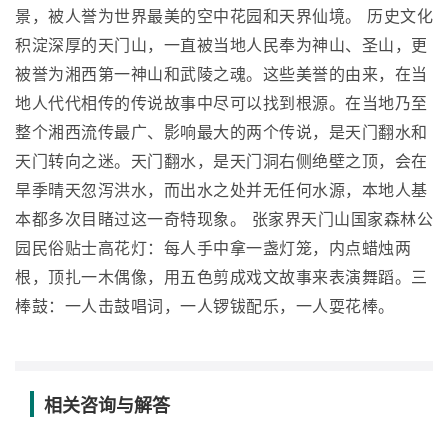
景，被人誉为世界最美的空中花园和天界仙境。 历史文化
积淀深厚的天门山，一直被当地人民奉为神山、圣山，更
被誉为湘西第一神山和武陵之魂。这些美誉的由来，在当
地人代代相传的传说故事中尽可以找到根源。在当地乃至
整个湘西流传最广、影响最大的两个传说，是天门翻水和
天门转向之迷。天门翻水，是天门洞右侧绝壁之顶，会在
旱季晴天忽泻洪水，而出水之处并无任何水源，本地人基
本都多次目睹过这一奇特现象。 张家界天门山国家森林公
园民俗贴士高花灯：每人手中拿一盏灯笼，内点蜡烛两
根，顶扎一木偶像，用五色剪成戏文故事来表演舞蹈。三
棒鼓：一人击鼓唱词，一人锣钹配乐，一人耍花棒。
相关咨询与解答