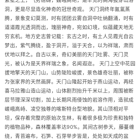
素壁之上，气势磅礴，巍峨高绝，是罕见的高海拔穿山溶
洞，更是尽显造化神奇的冠世奇观。 天门洞终年氤氲蒸
腾，景象变幻莫测，时有团团云雾自洞中吐纳翻涌，时有
道道霞光透洞而出，瑰丽神奇，宛如幻境，似蕴藏天地无
穷玄机。地方史志曾记载：玄古之时，有土人见霞光自云
梦出，紫气腾绕，盈于洞开，溢于天合，以为祥瑞，肃而
伏地以拜之。自古以来，奇幻美丽的天门吐雾、天门灵
光，被认为是天界祥瑞之象，名闻遐迩。 天门上空中花园
拔地擎天的天门山，山势陡险峻拔，景色雄奇壮丽，被称
为张家界的天然画屏。天门山隆起开始于燕山运动，再经
喜马拉雅山造山运动，山体剧烈抬升千米以上，周围被断
层节理深深切割，加上长期风雨侵蚀的岩溶作用，造就成
嵯峨高峙、凌空独尊的喀斯特台型地貌。其山顶相对平
坦，保存着完整的原始次生林，有着很多极为珍贵和独特
的植物品种，森林覆盖率达90%。其间古树参天，藤蔓缠
绕，青苔遍布，石笋、石芽举步皆是，处处如天成的盆