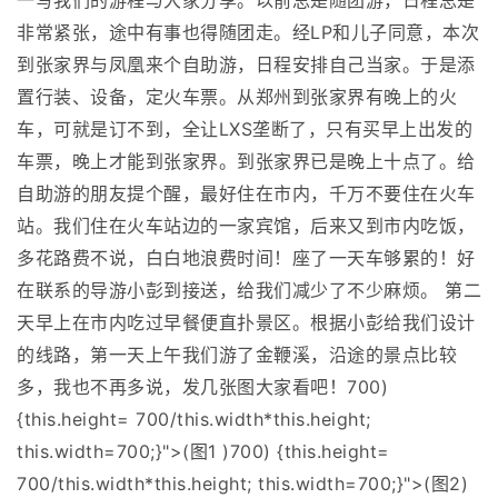
一写我们的游程与大家分享。以前总是随团游，日程总是
非常紧张，途中有事也得随团走。经LP和儿子同意，本次
到张家界与凤凰来个自助游，日程安排自己当家。于是添
置行装、设备，定火车票。从郑州到张家界有晚上的火
车，可就是订不到，全让LXS垄断了，只有买早上出发的
车票，晚上才能到张家界。到张家界已是晚上十点了。给
自助游的朋友提个醒，最好住在市内，千万不要住在火车
站。我们住在火车站边的一家宾馆，后来又到市内吃饭，
多花路费不说，白白地浪费时间！座了一天车够累的！好
在联系的导游小彭到接送，给我们减少了不少麻烦。 第二
天早上在市内吃过早餐便直扑景区。根据小彭给我们设计
的线路，第一天上午我们游了金鞭溪，沿途的景点比较
多，我也不再多说，发几张图大家看吧！700)
{this.height= 700/this.width*this.height;
this.width=700;}">(图1 )700) {this.height=
700/this.width*this.height; this.width=700;}">(图2)