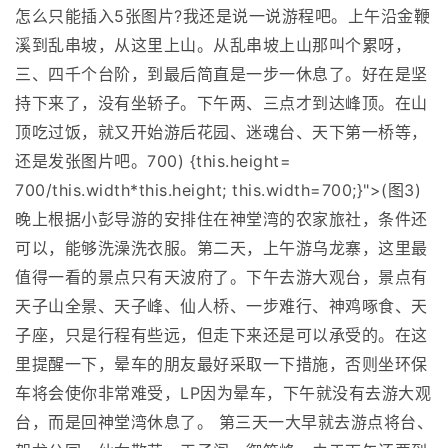
怎么只能插入5张图片?我还是说一说游程吧。上午沿金鞭
溪到乱串坡，从这里上山。从乱串坡上山那叫个累呀，
三、四千个台阶，到最后简直是一步一休息了。好在是坚
持下来了，没有坐轿子。下午两、三点才到达峰顶。在山
顶吃过饭，就又开始游后花园、迷魂台、天下第一桥等，
还是发张图片吧。700) {this.height=
700/this.width*this.height; this.width=700;}">(图3)
晚上根据小彭导游的安排住在神堂湾的农家旅社，条件还
可以，能够洗澡洗衣服。第二天，上午游乌龙寨，这里最
值得一看的景点只有天波府了。下午去游大观台，景点有
天子山全景、天子峰、仙人桥、一步难行、神鸡啄食、天
子座，只是行程有些远，但走下来还是可以承受的。在这
里提醒一下，晕车的朋友最好采取一下措施，否则坐环保
车将会使你非常难受，LP因为晕车，下午就没有去游大观
台，而是回神堂湾休息了。 第三天一大早就去游点将台、