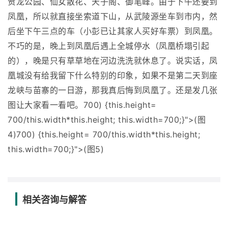
贺龙公园、仙女散花、天子阁、御笔峰。由于下午还要到
凤凰，所以就直接坐索道下山，从武陵源坐车到市内，然
后坐下午三点的车（小彭已让其家人买好车票）到凤凰。
不巧的是，晚上到凤凰后遇上全城停水（凤凰桥塌引起
的），晚是只有草草地在河边洗洗就休息了。说实话，凤
凰城没有给我留下什么特别的印象，如果不是第二天到座
龙峡与苗寨的一日游，那我真后悔到凤凰了。还是发几张
图让大家看一看吧。700) {this.height=
700/this.width*this.height; this.width=700;}">(图
4)700) {this.height= 700/this.width*this.height;
this.width=700;}">(图5)
相关咨询与解答