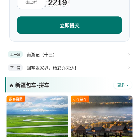
立即提交
南游记（十三）
上一篇
回望张家界，精彩亦无边！
下一篇
🔥 新疆包车-拼车
更多 >
散客拼团
小车拼车