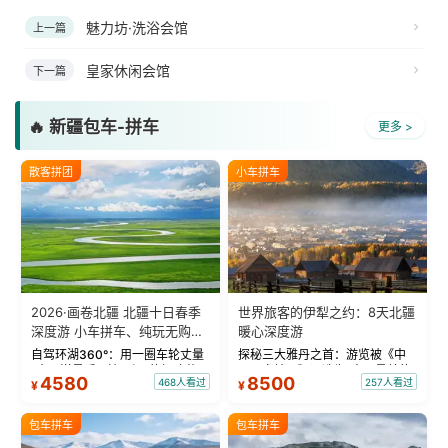
魅力坊·洗浴会馆
上一篇
皇家休闲会馆
下一篇
🔥 新疆包车-拼车
更多 >
散客拼团
小车拼车
2026·画卷北疆 北疆十日春季
世界旅客的伊犁之约：8天北疆
深度游 小车拼车、纯玩无购
暖心深度游
物！
自驾环湖360°：用一圈车轮丈量
探秘三大雅丹之首：游览被《中
“大西洋最后一滴眼泪”的极致蔚
国国家地理》评选为“中国最美的
4580
8500
468人看过
257人看过
¥
¥
蓝。 赛湖旅拍：甄选多款风格服
三大雅丹”第一名的克拉玛依魔鬼
饰，9张精修美照，定格赛里木湖
城。 中国第一村：探访仅存的图
绝美瞬间。 赛湖坦克300跟车视
瓦人最大村落——禾木村，欣赏
包车拼车
包车拼车
频：专业摄影师...
晨雾与小木...