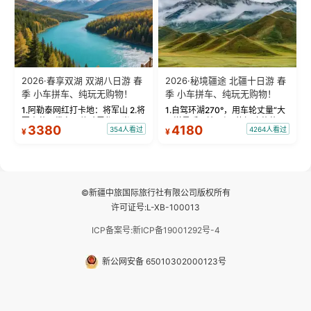
2026·春享双湖 双湖八日游 春
2026·秘境疆途 北疆十日游 春
季 小车拼车、纯玩无购物！
季 小车拼车、纯玩无购物！
1.阿勒泰网红打卡地：将军山 2.将
1.自驾环湖270°，用车轮丈量“大
军山落日缆车，体验雪都风光 3.
西洋最后一滴眼泪”的极致蔚蓝，
3380
4180
354人看过
4264人看过
¥
¥
将军山，夕阳派对，蹦迪party 4.
让雪山、花海与深邃湖水在转弯
自驾赛里木湖360°环湖 5.二进赛
间连成自由的画卷。 2.特别赠送
湖随心游，邂逅湖畔日出浪漫...
那拉提景区3公里内，落地窗三钻
民宿 3.那...
©新疆中旅国际旅行社有限公司版权所有
许可证号:L-XB-100013
ICP备案号:新ICP备19001292号-4
新公网安备 65010302000123号