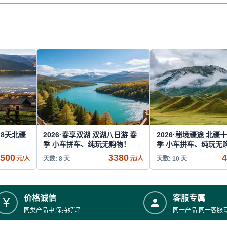
8天北疆
2026·春享双湖 双湖八日游 春
2026·秘境疆途 北疆
季 小车拼车、纯玩无购物！
季 小车拼车、纯玩无
500
3380
4
元/人
天数: 8 天
元/人
天数: 10 天
价格诚信
客服专属
同类产品中,保持好评
同一产品,同一客服