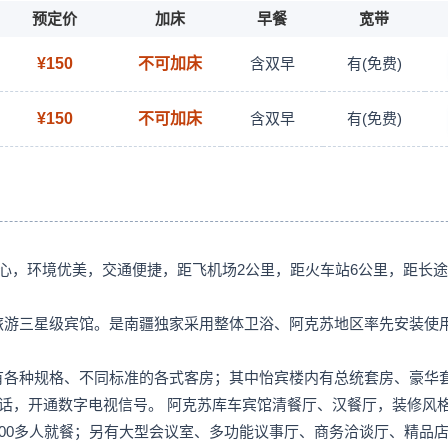
预定价
加床
早餐
宽带
¥150
不可加床
含双早
有(免费)
¥150
不可加床
含双早
有(免费)
，环境优美，交通便捷，距飞机场2公里，距火车站6公里，距长途
游三星级宾馆。是南疆独家采用整体卫浴、阿克苏地区率先安装使
。
有各种规格、不同标准的各式客房；其中怡宾楼内有总统套房、豪华
电话，开通数字电视信号。 阿克苏库车宾馆清餐厅、汉餐厅，装修风
400多人就餐；另有大型会议室、多功能议事厅、商务洽谈厅、精品