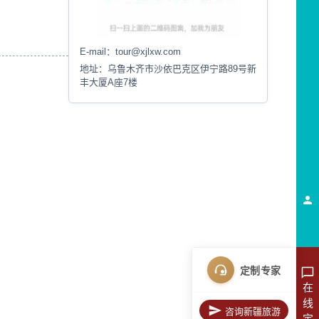
E-mail：
tour@xjlxw.com
地址：
乌鲁木齐市沙依巴克区伊宁路89号新
丰大厦A座7楼
定制专家
在
线
咨询新疆旅游
定