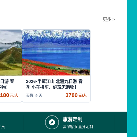
更多 >
十日游 春
2026·半壁江山 北疆九日游 春
购物！
季 小车拼车、纯玩无购物！
180
3780
元/人
天数: 9 天
元/人
旅游定制
专员
资深客服,量身定制