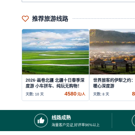
推荐旅游线路
2026·画卷北疆 北疆十日春季深
世界旅客的伊犁之约：
度游 小车拼车、纯玩无购物！
暖心深度游
4580
8
天数: 10 天
元/人
天数: 8 天
线路成熟
海量客户见证,好评率96%以上