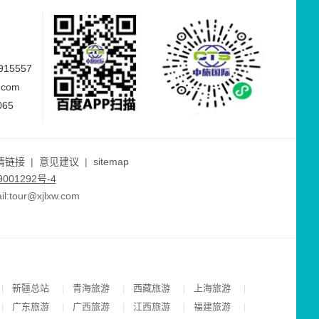
15557
.com
065
情链接
|
意见建议
|
sitemap
001292号-4
ur@xjlxw.com
新疆总站
青海旅游
西藏旅游
上海旅游
|
|
|
|
|
广东旅游
广西旅游
江西旅游
福建旅游
|
|
|
|
|