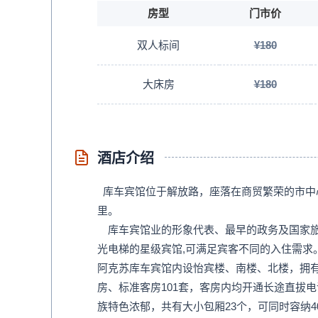
房型
门市价
双人标间
¥180
大床房
¥180
酒店介绍
库车宾馆位于解放路，座落在商贸繁荣的市中心
里。
库车宾馆业的形象代表、最早的政务及国家旅
光电梯的星级宾馆,可满足宾客不同的入住需求
阿克苏库车宾馆内设怡宾楼、南楼、北楼，拥
房、标准客房101套，客房内均开通长途直拔
族特色浓郁，共有大小包厢23个，可同时容纳