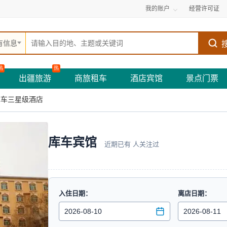
我的账户
经营许可证
有信息
热
热
出疆旅游
商旅租车
酒店宾馆
景点门票
库车三星级酒店
库车宾馆
近期已有
人关注过
入住日期：
离店日期：