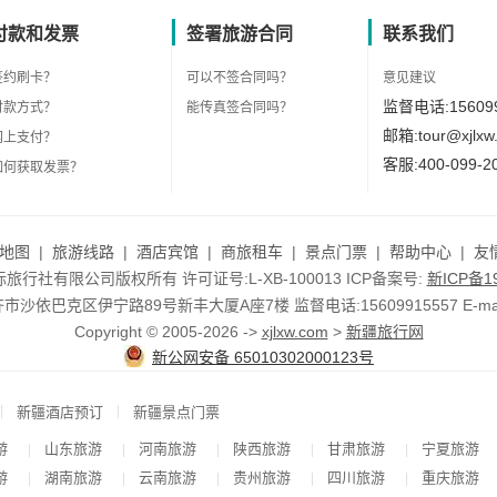
付款和发票
签署旅游合同
联系我们
签约刷卡？
可以不签合同吗？
意见建议
监督电话:156099
付款方式？
能传真签合同吗？
邮箱:tour@xjlxw
网上支付？
客服:400-099-2
如何获取发票？
地图
|
旅游线路
|
酒店宾馆
|
商旅租车
|
景点门票
|
帮助中心
|
友
行社有限公司版权所有 许可证号:L-XB-100013 ICP备案号:
新ICP备19
依巴克区伊宁路89号新丰大厦A座7楼 监督电话:15609915557 E-mail:to
Copyright © 2005-2026 ->
xjlxw.com
>
新疆旅行网
新公网安备 65010302000123号
|
|
新疆酒店预订
新疆景点门票
游
山东旅游
河南旅游
陕西旅游
甘肃旅游
宁夏旅游
|
|
|
|
|
游
湖南旅游
云南旅游
贵州旅游
四川旅游
重庆旅游
|
|
|
|
|