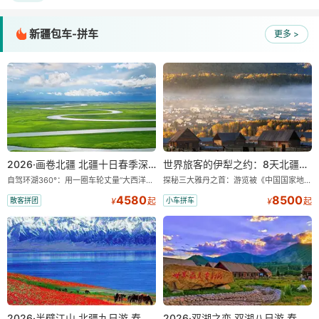
新疆包车-拼车
更多 >
2026·画卷北疆 北疆十日春季深度游 小车拼车、纯玩无购物！
世界旅客的伊犁之约：8天北疆暖心深度游
自驾环湖360°：用一圈车轮丈量“大西洋最后一滴眼泪”的极致蔚蓝。 赛湖旅拍：甄选多款风格服饰，9张精修美照，定格赛里木湖绝美瞬间。 赛湖坦克300跟车视频：专业摄影师拍摄带剪辑，一团一条。 佛里斯兰·马背繁花：在花海骑乘著名荷兰马匹佛里斯兰漫步，免费赠送航拍带剪辑视频。 探秘古道：自驾孟克特古道穿越乌孙西迁的历史长廊，在秘境天路上与雪山、冰川、温泉深情相遇。 禾木旅拍：定格童话木屋时光，在“神的自留地”禾木村漫步，让白桦林、原木小屋与晨雾炊烟成为你的背景板。
探秘三大雅丹之首：游览被《中国国家地理》评选为“中国最美的三大雅丹”第一名的克拉玛依魔鬼城。 中国第一村：探访仅存的图瓦人最大村落——禾木村，欣赏晨雾与小木屋交织的仙境。 喀纳斯变色湖：登观鱼亭俯瞰四分之三的喀纳斯湖面，看湖水随天气变换迷人色彩。 天然博物馆：深入可可托海，震撼于世界最大矿坑及额尔齐斯大峡谷的鬼斧神工。 大西洋最后一滴眼泪：环游蔚蓝清澈的赛里木湖，将雪山、草原与湖泊的绝景尽收眼底。
4580
8500
散客拼团
小车拼车
¥
起
¥
起
2026·半壁江山 北疆九日游 春季 小车拼车、纯玩无购物！
2026·双湖之恋 双湖八日游 春季 小车拼车、纯玩无购物！