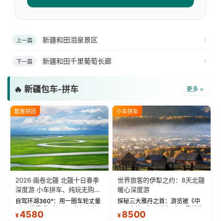
新疆和田泪泉景区
上一篇
新疆和田千里葡萄长廊
下一篇
🔥 新疆包车-拼车
更多 >
散客拼团
小车拼车
2026·画卷北疆 北疆十日春季
世界旅客的伊犁之约：8天北疆
深度游 小车拼车、纯玩无购
暖心深度游
物！
自驾环湖360°：用一圈车轮丈量
探秘三大雅丹之首：游览被《中
“大西洋最后一滴眼泪”的极致蔚
国国家地理》评选为“中国最美的
4580
8500
¥
¥
蓝。 赛湖旅拍：甄选多款风格服
三大雅丹”第一名的克拉玛依魔鬼