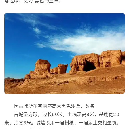
喀拉墩，意为“黑色的丘阜。
因古城所在有两座高大黑色沙丘，故名。
古城堡方形，边长60米。土墙现高8米，基底宽20
米，顶宽8米。城墙系用一层树枝、一层泥土交相垒筑，