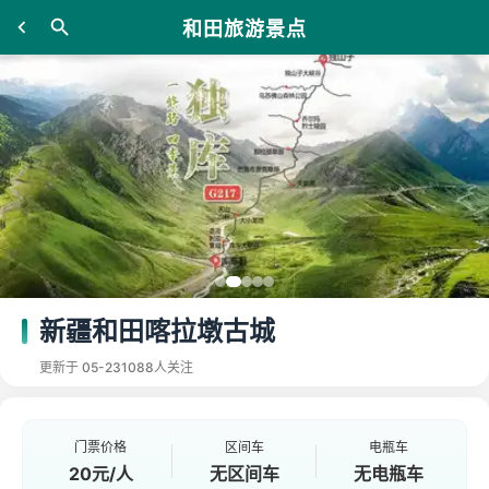
和田旅游景点
新疆和田喀拉墩古城
更新于 05-23
1088人关注
门票价格
区间车
电瓶车
20元/人
无区间车
无电瓶车