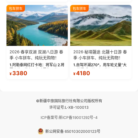
饰，9张精修美照，定格赛里木湖
城。 中国第一村：探访仅存的图
绝美瞬间。 赛湖坦克300跟车视
瓦人最大村落——禾木村，欣赏
包车拼车
包车拼车
频：专业摄影师...
晨雾与小木...
2026·春享双湖 双湖八日游 春
2026·秘境疆途 北疆十日游 春
季 小车拼车、纯玩无购物！
季 小车拼车、纯玩无购物！
1.阿勒泰网红打卡地：将军山 2.将
1.自驾环湖270°，用车轮丈量“大
军山落日缆车，体验雪都风光 3.
西洋最后一滴眼泪”的极致蔚蓝，
3380
4180
¥
¥
将军山，夕阳派对，蹦迪party 4.
让雪山、花海与深邃湖水在转弯
自驾赛里木湖360°环湖 5.二进赛
间连成自由的画卷。 2.特别赠送
湖随心游，邂逅湖畔日出浪漫...
那拉提景区3公里内，落地窗三钻
民宿 3.那...
©新疆中旅国际旅行社有限公司版权所有
许可证号:L-XB-100013
ICP备案号:新ICP备19001292号-4
新公网安备 65010302000123号