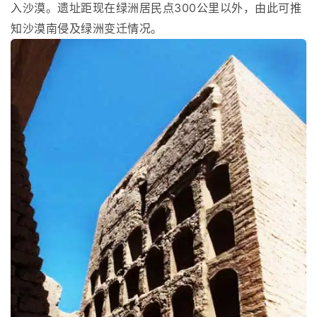
入沙漠。遗址距现在绿洲居民点300公里以外，由此可推
知沙漠南侵及绿洲变迁情况。