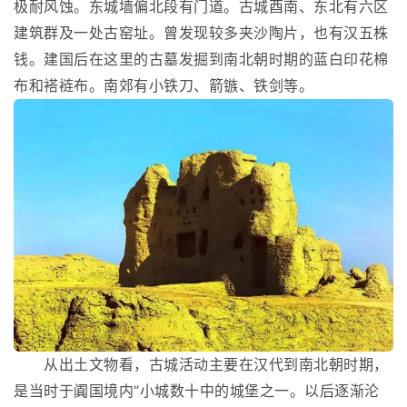
极耐风蚀。东城墙偏北段有门道。古城酉南、东北有六区
建筑群及一处古窑址。曾发现较多夹沙陶片，也有汉五株
钱。建国后在这里的古墓发掘到南北朝时期的蓝白印花棉
布和褡裢布。南郊有小铁刀、箭镞、铁剑等。
从出土文物看，古城活动主要在汉代到南北朝时期，
是当时于阗国境内“小城数十中的城堡之一。以后逐渐沦