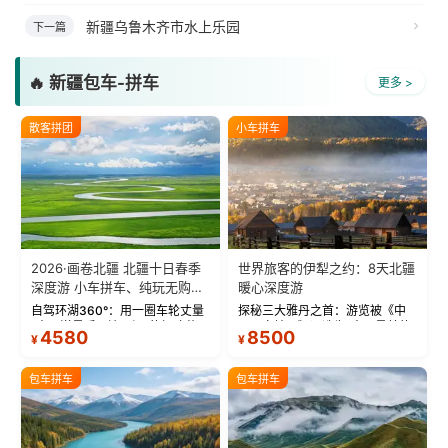
新疆乌鲁木齐市水上乐园
下一篇
🔥 新疆包车-拼车
更多 >
散客拼团
小车拼车
2026·画卷北疆 北疆十日春季
世界旅客的伊犁之约：8天北疆
深度游 小车拼车、纯玩无购
暖心深度游
物！
自驾环湖360°：用一圈车轮丈量
探秘三大雅丹之首：游览被《中
“大西洋最后一滴眼泪”的极致蔚
国国家地理》评选为“中国最美的
4580
8500
¥
¥
蓝。 赛湖旅拍：甄选多款风格服
三大雅丹”第一名的克拉玛依魔鬼
饰，9张精修美照，定格赛里木湖
城。 中国第一村：探访仅存的图
绝美瞬间。 赛湖坦克300跟车视
瓦人最大村落——禾木村，欣赏
包车拼车
包车拼车
频：专业摄影师...
晨雾与小木...