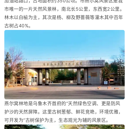
加油站路口，占地面积约350公顷。市燕尔窝风景区是我
市唯一的一片天然风景林，南北长5公里，东西宽2公里。
林木以白榆为主，其次是杨、柳及野蔷薇等灌木其中百年
古树占40%。
燕尔窝林地是乌鲁木齐首府的“天然绿色空调、更是防风
护沙的天然屏障。这里古树葱郁、鲜花竞艳，环境优雅，
可开发为“古树保护为主，生态观光为辅的风景区。