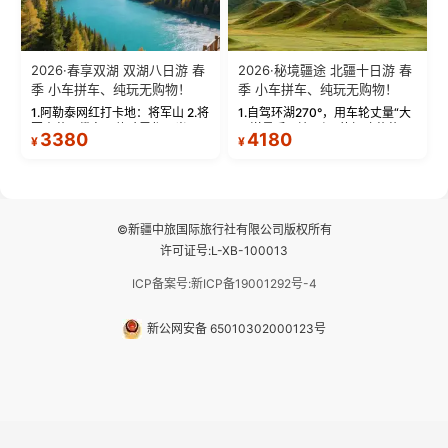
2026·春享双湖 双湖八日游 春
2026·秘境疆途 北疆十日游 春
季 小车拼车、纯玩无购物！
季 小车拼车、纯玩无购物！
1.阿勒泰网红打卡地：将军山 2.将
1.自驾环湖270°，用车轮丈量“大
军山落日缆车，体验雪都风光 3.
西洋最后一滴眼泪”的极致蔚蓝，
3380
4180
¥
¥
将军山，夕阳派对，蹦迪party 4.
让雪山、花海与深邃湖水在转弯
自驾赛里木湖360°环湖 5.二进赛
间连成自由的画卷。 2.特别赠送
湖随心游，邂逅湖畔日出浪漫...
那拉提景区3公里内，落地窗三钻
民宿 3.那...
©新疆中旅国际旅行社有限公司版权所有
许可证号:L-XB-100013
ICP备案号:新ICP备19001292号-4
新公网安备 65010302000123号